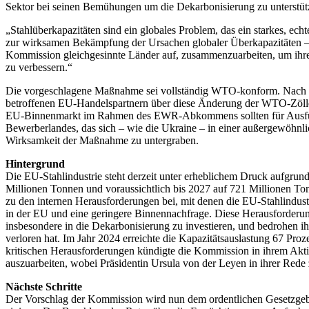
Sektor bei seinen Bemühungen um die Dekarbonisierung zu unterstüt
„Stahlüberkapazitäten sind ein globales Problem, das ein starkes, ec
zur wirksamen Bekämpfung der Ursachen globaler Überkapazitäten – 
Kommission gleichgesinnte Länder auf, zusammenzuarbeiten, um ihre 
zu verbessern.“
Die vorgeschlagene Maßnahme sei vollständig WTO-konform. Nach E
betroffenen EU-Handelspartnern über diese Änderung der WTO-Zölle d
EU-Binnenmarkt im Rahmen des EWR-Abkommens sollten für Ausfuhren 
Bewerberlandes, das sich – wie die Ukraine – in einer außergewöhnli
Wirksamkeit der Maßnahme zu untergraben.
Hintergrund
Die EU-Stahlindustrie steht derzeit unter erheblichem Druck aufgrund
Millionen Tonnen und voraussichtlich bis 2027 auf 721 Millionen T
zu den internen Herausforderungen bei, mit denen die EU-Stahlindus
in der EU und eine geringere Binnennachfrage. Diese Herausforderun
insbesondere in die Dekarbonisierung zu investieren, und bedrohen ihr
verloren hat. Im Jahr 2024 erreichte die Kapazitätsauslastung 67 Pro
kritischen Herausforderungen kündigte die Kommission in ihrem Akt
auszuarbeiten, wobei Präsidentin Ursula von der Leyen in ihrer Rede
Nächste Schritte
Der Vorschlag der Kommission wird nun dem ordentlichen Gesetzgebun