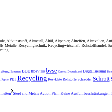
olz, Altkunststoff, Altmetall, Altöl, Altpapier, Altreifen, Alttextilien, 
, NE-Metalle, Recyclingtechnik, Recyclingwirtschaft, Rohstoffhandel, S
ertung
bvse
BDE
Digitalisierung
reitung
BDSV
Batterien
BIR
Dop
Corona
Deutschland
Recycling
Schrott
PET
Rezyklate
Schredder
t
Rohstoffe
Papier
hließen
Steel and Metals Action Plan: Keine Ausfuhrbeschränkungen fü