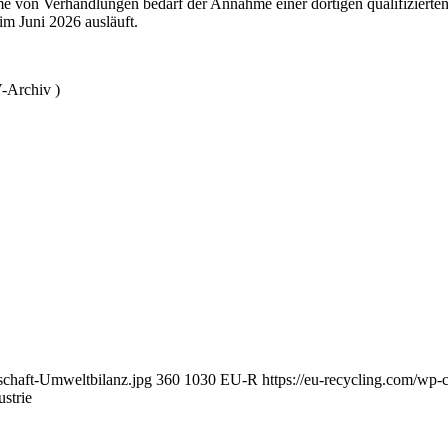
me von Verhandlungen bedarf der Annahme einer dortigen qualifiziert
im Juni 2026 ausläuft.
-Archiv )
tschaft-Umweltbilanz.jpg
360
1030
EU-R
https://eu-recycling.com/wp
strie