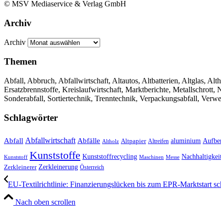
© MSV Mediaservice & Verlag GmbH
Archiv
Archiv
Themen
Abfall, Abbruch, Abfallwirtschaft, Altautos, Altbatterien, Altglas, Alth
Ersatzbrennstoffe, Kreislaufwirtschaft, Marktberichte, Metallschrott
Sonderabfall, Sortiertechnik, Trenntechnik, Verpackungsabfall, Verw
Schlagwörter
Abfall
Abfallwirtschaft
Abfälle
aluminium
Aufbe
Altpapier
Altholz
Altreifen
Kunststoffe
Kunststoffrecycling
Nachhaltigkei
Kunststoff
Maschinen
Messe
Zerkleinerung
Zerkleinerer
Österreich
EU-Textilrichtlinie: Finanzierungslücken bis zum EPR-Marktstart sc
Nach oben scrollen