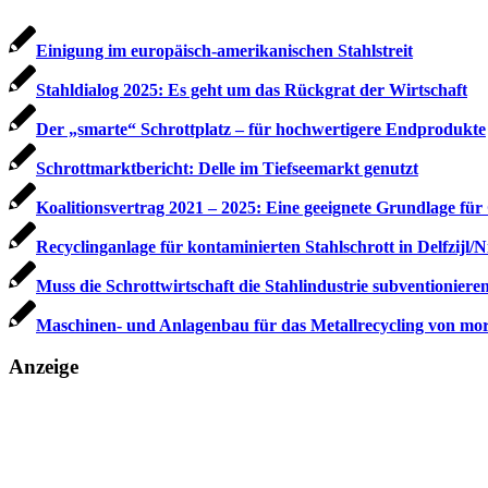
Einigung im europäisch-amerikanischen Stahlstreit
Stahldialog 2025: Es geht um das Rückgrat der Wirtschaft
Der „smarte“ Schrottplatz – für hochwertigere Endprodukte
Schrottmarktbericht: Delle im Tiefseemarkt genutzt
Koalitionsvertrag 2021 – 2025: Eine geeignete Grundlage fü
Recyclinganlage für kontaminierten Stahlschrott in Delfzijl/N
Muss die Schrottwirtschaft die Stahlindustrie subventioniere
Maschinen- und Anlagenbau für das Metallrecycling von mo
Anzeige