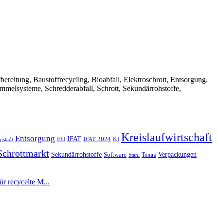
Aufbereitung, Baustoffrecycling, Bioabfall, Elektroschrott, Entsorgung,
ammelsysteme, Schredderabfall, Schrott, Sekundärrohstoffe,
Kreislaufwirtschaft
Entsorgung
IFAT
EU
IFAT 2024
KI
pstadt
Schrottmarkt
Verpackungen
Sekundärrohstoffe
Software
Tomra
Stahl
r recycelte M...