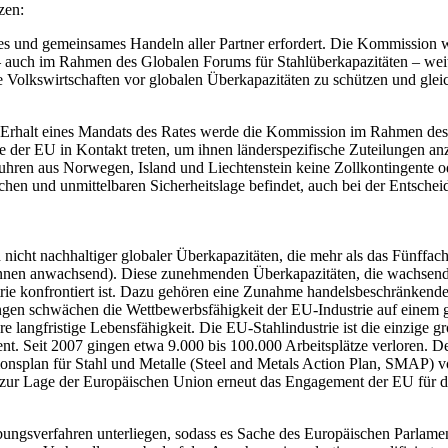
zen:
htes und gemeinsames Handeln aller Partner erfordert. Die Kommission 
auch im Rahmen des Globalen Forums für Stahlüberkapazitäten – weite
Volkswirtschaften vor globalen Überkapazitäten zu schützen und gleic
rhalt eines Mandats des Rates werde die Kommission im Rahmen des 
er EU in Kontakt treten, um ihnen länderspezifische Zuteilungen anzub
aus Norwegen, Island und Liechtenstein keine Zollkontingente oder 
chen und unmittelbaren Sicherheitslage befindet, auch bei der Entsch
 nicht nachhaltiger globaler Überkapazitäten, die mehr als das Fünffa
onnen anwachsend). Diese zunehmenden Überkapazitäten, die wachsende
trie konfrontiert ist. Dazu gehören eine Zunahme handelsbeschränkend
gen schwächen die Wettbewerbsfähigkeit der EU-Industrie auf einem gl
e langfristige Lebensfähigkeit. Die EU-Stahlindustrie ist die einzige 
zent. Seit 2007 gingen etwa 9.000 bis 100.000 Arbeitsplätze verloren. 
ionsplan für Stahl und Metalle (Steel and Metals Action Plan, SMAP)
 zur Lage der Europäischen Union erneut das Engagement der EU für den
gsverfahren unterliegen, sodass es Sache des Europäischen Parlaments