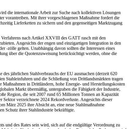
wird die internationale Arbeit zur Suche nach kollektiven Lösungen
r vorantreiben. Mit ihrer vorgeschlagenen Maßnahme fordert die
hzeitig Lieferketten zu sichern und den gegenseitigen Marktzugang
Verfahrens nach Artikel XXVIII des GATT rasch mit den
ieten. Angesichts der engen und einzigartigen Integration in den
-zölle gelten. Unabhängig davon sollten die Interessen eines
eidung über die Quotenzuweisung berücksichtigt werden, ohne die
che des jährlichen Stahlverbrauchs der EU ausmachen (derzeit 620
n Stahleinfuhren und die Schließung von Drittlandsmärkten tragen
er Maßnahmen in Drittländern, hohe Energie- und Herstellungskosten
obalen Markt übermäßig, untergraben die Fähigkeit der Industrie,
große Region, die seit 2007 rund 65 Millionen Tonnen an Kapazität
Der Sektor verzeichnete 2024 Rekordverluste. Angesichts dieser
 vom März 2025 ihre Absicht an, eine neue Stahlmaßnahme
 Schutz ihrer Stahlindustrie bekräftigte.
 und des Rates sein wird, sich auf die endgültige Verordnung zu