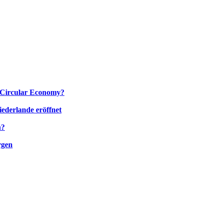
r Circular Economy?
iederlande eröffnet
n?
rgen