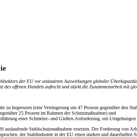
ie
lsektors der EU vor unlauteren Auswirkungen globaler Überkapazitäte
satz des offenen Handels aufrecht und stärkt die Zusammenarbeit mit g
ahr zu begrenzen (eine Verringerung um 47 Prozent gegenüber den Sta
 (gegenüber 25 Prozent im Rahmen der Schutzmaßnahme) und
 Einführung einer Schmelze- und Gießen-Anforderung, um Umgehungen 
026 auslaufende Stahlschutzmaßnahme ersetzen. Der Forderung von Arbe
prochen, der Stahlindustrie in der EU einen starken und dauerhaften Sc