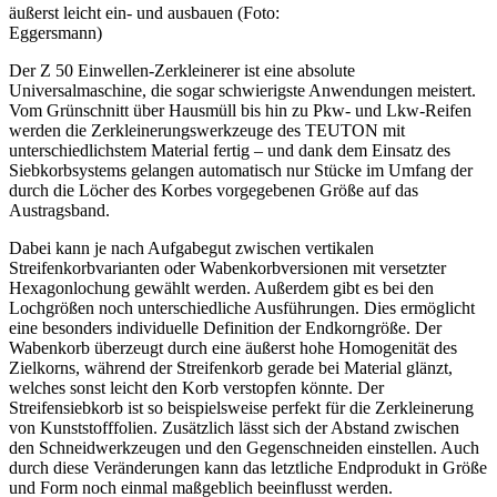
äußerst leicht ein- und ausbauen (Foto:
Eggersmann)
Der Z 50 Einwellen-Zerkleinerer ist eine absolute
Universalmaschine, die sogar schwierigste Anwendungen meistert.
Vom Grünschnitt über Hausmüll bis hin zu Pkw- und Lkw-Reifen
werden die Zerkleinerungswerkzeuge des TEUTON mit
unterschiedlichstem Material fertig – und dank dem Einsatz des
Siebkorbsystems gelangen automatisch nur Stücke im Umfang der
durch die Löcher des Korbes vorgegebenen Größe auf das
Austragsband.
Dabei kann je nach Aufgabegut zwischen vertikalen
Streifenkorbvarianten oder Wabenkorbversionen mit versetzter
Hexagonlochung gewählt werden. Außerdem gibt es bei den
Lochgrößen noch unterschiedliche Ausführungen. Dies ermöglicht
eine besonders individuelle Definition der Endkorngröße. Der
Wabenkorb überzeugt durch eine äußerst hohe Homogenität des
Zielkorns, während der Streifenkorb gerade bei Material glänzt,
welches sonst leicht den Korb verstopfen könnte. Der
Streifensiebkorb ist so beispielsweise perfekt für die Zerkleinerung
von Kunststofffolien. Zusätzlich lässt sich der Abstand zwischen
den Schneidwerkzeugen und den Gegenschneiden einstellen. Auch
durch diese Veränderungen kann das letztliche Endprodukt in Größe
und Form noch einmal maßgeblich beeinflusst werden.