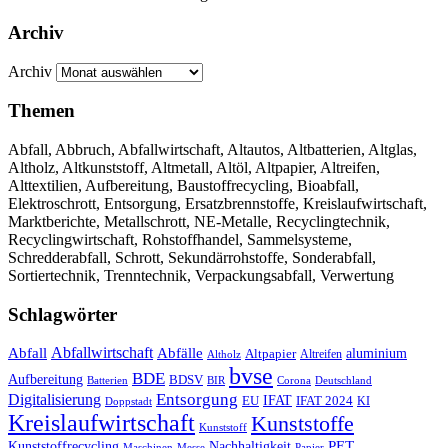
Archiv
Archiv
Themen
Abfall, Abbruch, Abfallwirtschaft, Altautos, Altbatterien, Altglas,
Altholz, Altkunststoff, Altmetall, Altöl, Altpapier, Altreifen,
Alttextilien, Aufbereitung, Baustoffrecycling, Bioabfall,
Elektroschrott, Entsorgung, Ersatzbrennstoffe, Kreislaufwirtschaft,
Marktberichte, Metallschrott, NE-Metalle, Recyclingtechnik,
Recyclingwirtschaft, Rohstoffhandel, Sammelsysteme,
Schredderabfall, Schrott, Sekundärrohstoffe, Sonderabfall,
Sortiertechnik, Trenntechnik, Verpackungsabfall, Verwertung
Schlagwörter
Abfall
Abfallwirtschaft
Abfälle
aluminium
Altpapier
Altholz
Altreifen
bvse
BDE
Aufbereitung
BDSV
Batterien
BIR
Corona
Deutschland
Entsorgung
Digitalisierung
IFAT
EU
IFAT 2024
KI
Doppstadt
Kreislaufwirtschaft
Kunststoffe
Kunststoff
Kunststoffrecycling
PET
Nachhaltigkeit
Maschinen
Messe
Papier