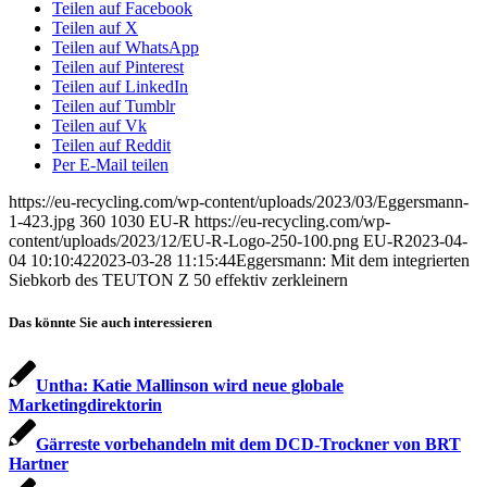
Teilen auf Facebook
Teilen auf X
Teilen auf WhatsApp
Teilen auf Pinterest
Teilen auf LinkedIn
Teilen auf Tumblr
Teilen auf Vk
Teilen auf Reddit
Per E-Mail teilen
https://eu-recycling.com/wp-content/uploads/2023/03/Eggersmann-
1-423.jpg
360
1030
EU-R
https://eu-recycling.com/wp-
content/uploads/2023/12/EU-R-Logo-250-100.png
EU-R
2023-04-
04 10:10:42
2023-03-28 11:15:44
Eggersmann: Mit dem integrierten
Siebkorb des TEUTON Z 50 effektiv zerkleinern
Das könnte Sie auch interessieren
Untha: Katie Mallinson wird neue globale
Marketingdirektorin
Gärreste vorbehandeln mit dem DCD-Trockner von BRT
Hartner