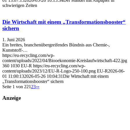
01 13:07:15
2026-05-26 10:15:34
Der Handel mit Altpapier in
schwierigen Zeiten
Die Wirtschaft mit einem „Transformations­booster“
sichern
1. Juni 2026
Ein breites, branchenübergreifendes Bündnis aus Chemie-,
Kunststoff-…
https://eu-recycling.com/wp-
content/uploads/2022/04/Biooekonomie-Kreislaufwirtschaft-422.jpg
360
1030
EU-R
https://eu-recycling.com/wp-
content/uploads/2023/12/EU-R-Logo-250-100.png
EU-R
2026-06-
01 11:00:13
2026-05-26 10:04:31
Die Wirtschaft mit einem
„Transformations­booster“ sichern
Seite 1 von 22
1
2
3
›
»
Anzeige