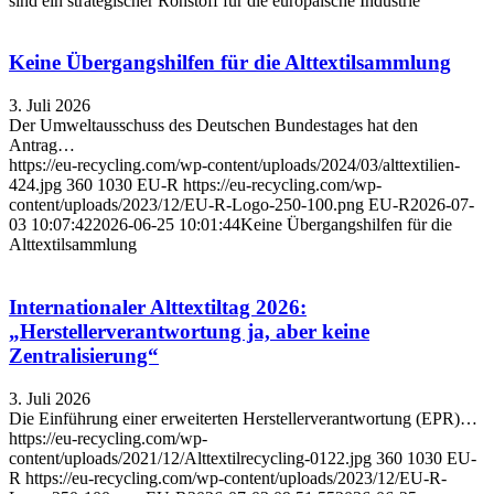
sind ein strategischer Rohstoff für die europäische Industrie
Keine Übergangshilfen für die Alttextilsammlung
3. Juli 2026
Der Umweltausschuss des Deutschen Bundestages hat den
Antrag…
https://eu-recycling.com/wp-content/uploads/2024/03/alttextilien-
424.jpg
360
1030
EU-R
https://eu-recycling.com/wp-
content/uploads/2023/12/EU-R-Logo-250-100.png
EU-R
2026-07-
03 10:07:42
2026-06-25 10:01:44
Keine Übergangshilfen für die
Alttextilsammlung
Internationaler Alttextiltag 2026:
„Herstellerverantwortung ja, aber keine
Zentralisierung“
3. Juli 2026
Die Einführung einer erweiterten Herstellerverantwortung (EPR)…
https://eu-recycling.com/wp-
content/uploads/2021/12/Alttextilrecycling-0122.jpg
360
1030
EU-
R
https://eu-recycling.com/wp-content/uploads/2023/12/EU-R-