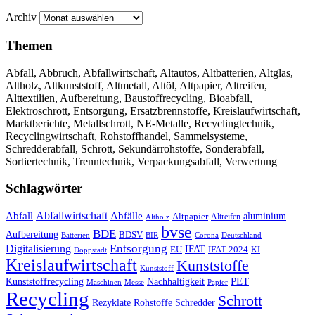
Archiv
Themen
Abfall, Abbruch, Abfallwirtschaft, Altautos, Altbatterien, Altglas,
Altholz, Altkunststoff, Altmetall, Altöl, Altpapier, Altreifen,
Alttextilien, Aufbereitung, Baustoffrecycling, Bioabfall,
Elektroschrott, Entsorgung, Ersatzbrennstoffe, Kreislaufwirtschaft,
Marktberichte, Metallschrott, NE-Metalle, Recyclingtechnik,
Recyclingwirtschaft, Rohstoffhandel, Sammelsysteme,
Schredderabfall, Schrott, Sekundärrohstoffe, Sonderabfall,
Sortiertechnik, Trenntechnik, Verpackungsabfall, Verwertung
Schlagwörter
Abfall
Abfallwirtschaft
Abfälle
aluminium
Altpapier
Altholz
Altreifen
bvse
BDE
Aufbereitung
BDSV
Batterien
BIR
Corona
Deutschland
Entsorgung
Digitalisierung
IFAT
EU
IFAT 2024
KI
Doppstadt
Kreislaufwirtschaft
Kunststoffe
Kunststoff
Kunststoffrecycling
PET
Nachhaltigkeit
Maschinen
Messe
Papier
Recycling
Schrott
Rezyklate
Schredder
Rohstoffe