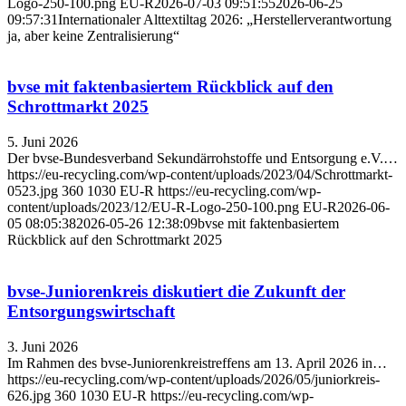
Logo-250-100.png
EU-R
2026-07-03 09:51:55
2026-06-25
09:57:31
Internationaler Alttextiltag 2026: „Herstellerverantwortung
ja, aber keine Zentralisierung“
bvse mit faktenbasiertem Rückblick auf den
Schrottmarkt 2025
5. Juni 2026
Der bvse-Bundesverband Sekundärrohstoffe und Entsorgung e.V.…
https://eu-recycling.com/wp-content/uploads/2023/04/Schrottmarkt-
0523.jpg
360
1030
EU-R
https://eu-recycling.com/wp-
content/uploads/2023/12/EU-R-Logo-250-100.png
EU-R
2026-06-
05 08:05:38
2026-05-26 12:38:09
bvse mit faktenbasiertem
Rückblick auf den Schrottmarkt 2025
bvse-Juniorenkreis diskutiert die Zukunft der
Entsorgungswirtschaft
3. Juni 2026
Im Rahmen des bvse-Juniorenkreistreffens am 13. April 2026 in…
https://eu-recycling.com/wp-content/uploads/2026/05/juniorkreis-
626.jpg
360
1030
EU-R
https://eu-recycling.com/wp-