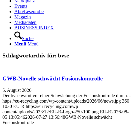
Marktplatz
Events
Abo/Leseprobe
Magazin
Mediadaten
BUSINESS INDEX
Suche
Menü
Menü
Schlagwortarchiv für:
bvse
GWB-Novelle schwächt Fusionskontrolle
5. August 2026
Der bvse warnt vor einer Schwächung der Fusionskontrolle durch…
https://eu-recycling.com/wp-content/uploads/2026/06/news.jpg
360
1030
EU-R
https://eu-recycling.com/wp-
content/uploads/2023/12/EU-R-Logo-250-100.png
EU-R
2026-08-
05 13:05:46
2026-07-27 13:56:48
GWB-Novelle schwächt
Fusionskontrolle