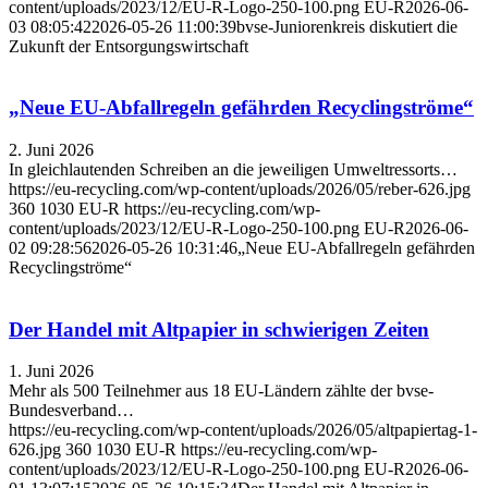
content/uploads/2023/12/EU-R-Logo-250-100.png
EU-R
2026-06-
03 08:05:42
2026-05-26 11:00:39
bvse-Juniorenkreis diskutiert die
Zukunft der Entsorgungswirtschaft
„Neue EU-Abfallregeln gefährden Recyclingströme“
2. Juni 2026
In gleichlautenden Schreiben an die jeweiligen Umweltressorts…
https://eu-recycling.com/wp-content/uploads/2026/05/reber-626.jpg
360
1030
EU-R
https://eu-recycling.com/wp-
content/uploads/2023/12/EU-R-Logo-250-100.png
EU-R
2026-06-
02 09:28:56
2026-05-26 10:31:46
„Neue EU-Abfallregeln gefährden
Recyclingströme“
Der Handel mit Altpapier in schwierigen Zeiten
1. Juni 2026
Mehr als 500 Teilnehmer aus 18 EU-Ländern zählte der bvse-
Bundesverband…
https://eu-recycling.com/wp-content/uploads/2026/05/altpapiertag-1-
626.jpg
360
1030
EU-R
https://eu-recycling.com/wp-
content/uploads/2023/12/EU-R-Logo-250-100.png
EU-R
2026-06-