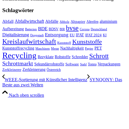
Schlagwörter
Abfall
Abfallwirtschaft
Abfälle
aluminium
Altpapier
Altholz
Altreifen
bvse
BDE
Aufbereitung
BDSV
Batterien
BIR
Corona
Deutschland
Entsorgung
Digitalisierung
IFAT
EU
IFAT 2024
KI
Doppstadt
Kreislaufwirtschaft
Kunststoffe
Kunststoff
Kunststoffrecycling
PET
Nachhaltigkeit
Maschinen
Messe
Papier
Recycling
Schrott
Rezyklate
Schredder
Rohstoffe
Schrottmarkt
Verpackungen
Sekundärrohstoffe
Software
Tomra
Stahl
Zerkleinerung
Zerkleinerer
Österreich
WEEE-Sortierung mit Künstlicher Intelligenz
SYNQONY: Das
Beste aus zwei Welten
Nach oben scrollen