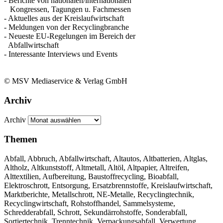
- Berichte von nationalen/internationalen
Kongressen, Tagungen u. Fachmessen
- Aktuelles aus der Kreislaufwirtschaft
- Meldungen von der Recyclingbranche
- Neueste EU-Regelungen im Bereich der
Abfallwirtschaft
- Interessante Interviews und Events
© MSV Mediaservice & Verlag GmbH
Archiv
Archiv
Themen
Abfall, Abbruch, Abfallwirtschaft, Altautos, Altbatterien, Altglas,
Altholz, Altkunststoff, Altmetall, Altöl, Altpapier, Altreifen,
Alttextilien, Aufbereitung, Baustoffrecycling, Bioabfall,
Elektroschrott, Entsorgung, Ersatzbrennstoffe, Kreislaufwirtschaft,
Marktberichte, Metallschrott, NE-Metalle, Recyclingtechnik,
Recyclingwirtschaft, Rohstoffhandel, Sammelsysteme,
Schredderabfall, Schrott, Sekundärrohstoffe, Sonderabfall,
Sortiertechnik, Trenntechnik, Verpackungsabfall, Verwertung