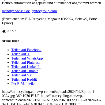
Betrieb automatisch angepasst und aufeinander abgestimmt werden.
mendiger-basalt.de
,
epirocgroup.com
(Erschienen im EU-Recycling Magazin 03/2024, Seite 49, Foto:
Epiroc)
4.557
Artikel teilen
Teilen auf Facebook
Teilen auf X
Teilen auf WhatsApp
Teilen auf Pinterest
Teilen auf LinkedIn
Teilen auf Tumblr
Teilen auf Vk
Teilen auf Reddit
Per E-Mail teilen
https://eu-recycling.com/wp-content/uploads/2024/02/Epiroc-1-
0324.jpg
360
1030
EU-R
https://eu-recycling.com/wp-
content/uploads/2023/12/EU-R-Logo-250-100.png
EU-R
2024-03-
09 15:04:34
2024-02-28 09:45:03
Epiroc HB 7000 im