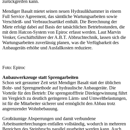
zurückgreifen kann.
Mendiger Basalt mietet seinen neuen Hydraulikhammer in einem
Full Service Agreement, das sämtliche Wartungsarbeiten sowie
Verschleiß- und Verbrauchsartikel enthält. Die Berechnung der
Miete erfolgt dabei auf Basis der tatsächlichen Betriebsstunden, die
mit dem Hatcon-System von Epiroc erfasst werden. Laut Marvin
Venker, Geschäftsführer der A.B.T. Abbruchtechnik, lassen sich die
Wartungsarbeiten zuverlässig planen, was die Verfügbarkeit des
Anbaugeräts erhöhe und Ausfallkosten reduziere.
Foto: Epiroc
Anbauwerkzeuge statt Sprengarbeiten
Schon seit geraumer Zeit setzt Mendiger Basalt statt der üblichen
Bohr- und Sprengmethode auf hydraulische Anbaugeräte. Die
Vorteile für den Betrieb: Die sprengstofffreie Direktgewinnung führt
im Vergleich zu deutlich geringeren Lärm- und Umweltbelastungen,
ist für die Mitarbeiter sicherer und ermöglicht den Abbau trotz
angrenzender Wohnbebauung.
Großräumige Absperrungen und damit verbundene
Arbeitsunterbrechungen entfallen vollständig, wodurch in mehreren
Bereichen des Steinbruchs parallel gearbeitet werden kann. Auch