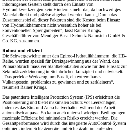
inhomogenes Gestein stellt durch den Einsatz von
Hydraulikwerkzeugen kein Hindernis mehr dar, da hochwertiges
Material direkt und präzise abgebaut werden kann. „Durch das
Zusammenspiel all dieser Faktoren sind die Kosten beim Einsatz
von Hydraulikhämmern nicht wesentlich höher als bei
konventionellen Sprengarbeiten“, fasst Rainer Krings,
Geschäftsführer von Mendiger Basalt Schmitz Naturstein GmbH &
Co. KG, zusammen.
Robust und effizient
Die Schwergewichte unter den Epiroc-Hydraulikhämmern, die HB-
Reihe, wurden speziell für Direktgewinnung aus der Wand, den
Primärabbruch massiver Stahlbetonbauten sowie für den Einsatz zur
Sekundärzerkleinerung in Steinbrüchen konzipiert und entwickelt.
„Das perfekte Werkzeug, um Basalt, ein extrem hartes
Vulkangestein, problemlos zu gewinnen und zu zerkleinern“,
resümiert Rainer Krings.
Das patentierte Intelligent Protection System (IPS) erleichtert die
Positionierung und bietet maximalen Schutz vor Leerschlägen,
indem es das Ein- und Ausschaltverhalten während der Arbeit
automatisch anpasst. So kann auch unter schwierigen Bedingungen
maximale Effizienz bei minimalem Risiko erreicht werden. Die
Gesamtperformance wird durch das integrierte AutoControl-System
optimiert, indem Schlagenergie und Schlagzahl im laufenden