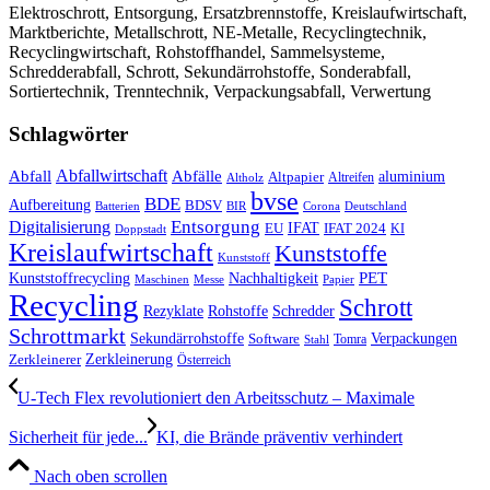
Elektroschrott, Entsorgung, Ersatzbrennstoffe, Kreislaufwirtschaft,
Marktberichte, Metallschrott, NE-Metalle, Recyclingtechnik,
Recyclingwirtschaft, Rohstoffhandel, Sammelsysteme,
Schredderabfall, Schrott, Sekundärrohstoffe, Sonderabfall,
Sortiertechnik, Trenntechnik, Verpackungsabfall, Verwertung
Schlagwörter
Abfall
Abfallwirtschaft
Abfälle
aluminium
Altpapier
Altholz
Altreifen
bvse
BDE
Aufbereitung
BDSV
Batterien
BIR
Corona
Deutschland
Entsorgung
Digitalisierung
IFAT
EU
IFAT 2024
KI
Doppstadt
Kreislaufwirtschaft
Kunststoffe
Kunststoff
Kunststoffrecycling
PET
Nachhaltigkeit
Maschinen
Messe
Papier
Recycling
Schrott
Rezyklate
Schredder
Rohstoffe
Schrottmarkt
Verpackungen
Sekundärrohstoffe
Software
Tomra
Stahl
Zerkleinerung
Zerkleinerer
Österreich
U-Tech Flex revolutioniert den Arbeitsschutz – Maximale
Sicherheit für jede...
KI, die Brände präventiv verhindert
Nach oben scrollen