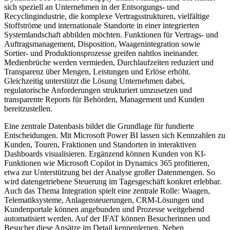
sich speziell an Unternehmen in der Entsorgungs- und
Recyclingindustrie, die komplexe Vertragsstrukturen, vielfältige
Stoffströme und internationale Standorte in einer integrierten
Systemlandschaft abbilden möchten. Funktionen für Vertrags- und
Auftragsmanagement, Disposition, Waagenintegration sowie
Sortier- und Produktionsprozesse greifen nahtlos ineinander.
Medienbrüche werden vermieden, Durchlaufzeiten reduziert und
Transparenz über Mengen, Leistungen und Erlöse erhöht.
Gleichzeitig unterstützt die Lösung Unternehmen dabei,
regulatorische Anforderungen strukturiert umzusetzen und
transparente Reports für Behörden, Management und Kunden
bereitzustellen.
Eine zentrale Datenbasis bildet die Grundlage für fundierte
Entscheidungen. Mit Microsoft Power BI lassen sich Kennzahlen zu
Kunden, Touren, Fraktionen und Standorten in interaktiven
Dashboards visualisieren. Ergänzend können Kunden von KI-
Funktionen wie Microsoft Copilot in Dynamics 365 profitieren,
etwa zur Unterstützung bei der Analyse großer Datenmengen. So
wird datengetriebene Steuerung im Tagesgeschäft konkret erlebbar.
Auch das Thema Integration spielt eine zentrale Rolle: Waagen,
Telematiksysteme, Anlagensteuerungen, CRM-Lösungen und
Kundenportale können angebunden und Prozesse weitgehend
automatisiert werden. Auf der IFAT können Besucherinnen und
Besucher diese Ansätze im Detail kennenlernen. Neben