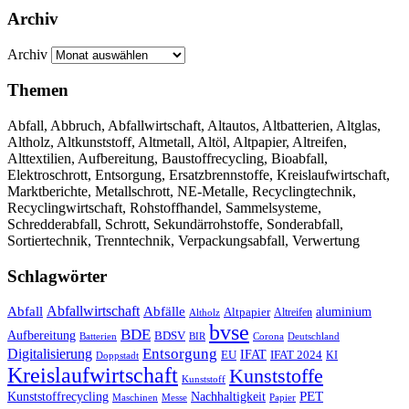
Archiv
Archiv
Themen
Abfall, Abbruch, Abfallwirtschaft, Altautos, Altbatterien, Altglas,
Altholz, Altkunststoff, Altmetall, Altöl, Altpapier, Altreifen,
Alttextilien, Aufbereitung, Baustoffrecycling, Bioabfall,
Elektroschrott, Entsorgung, Ersatzbrennstoffe, Kreislaufwirtschaft,
Marktberichte, Metallschrott, NE-Metalle, Recyclingtechnik,
Recyclingwirtschaft, Rohstoffhandel, Sammelsysteme,
Schredderabfall, Schrott, Sekundärrohstoffe, Sonderabfall,
Sortiertechnik, Trenntechnik, Verpackungsabfall, Verwertung
Schlagwörter
Abfall
Abfallwirtschaft
Abfälle
aluminium
Altpapier
Altholz
Altreifen
bvse
BDE
Aufbereitung
BDSV
Batterien
BIR
Corona
Deutschland
Entsorgung
Digitalisierung
IFAT
EU
IFAT 2024
KI
Doppstadt
Kreislaufwirtschaft
Kunststoffe
Kunststoff
Kunststoffrecycling
PET
Nachhaltigkeit
Maschinen
Messe
Papier