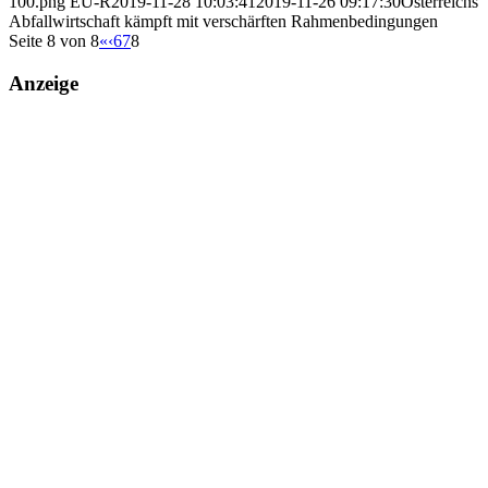
100.png
EU-R
2019-11-28 10:03:41
2019-11-26 09:17:30
Österreichs
Abfallwirtschaft kämpft mit verschärften Rahmen­bedingungen
Seite 8 von 8
«
‹
6
7
8
Anzeige