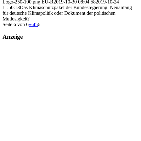
Logo-250-100.png
EU-R
2019-10-30 08:04:58
2019-10-24
11:50:13
Das Klimaschutzpaket der Bundesregierung: Neuanfang
für deutsche Klimapolitik oder Dokument der politischen
Mutlosigkeit?
Seite 6 von 6
«
‹
4
5
6
Anzeige