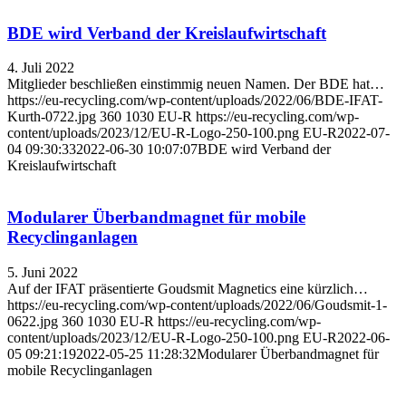
BDE wird Verband der Kreislaufwirtschaft
4. Juli 2022
Mitglieder beschließen einstimmig neuen Namen. Der BDE hat…
https://eu-recycling.com/wp-content/uploads/2022/06/BDE-IFAT-
Kurth-0722.jpg
360
1030
EU-R
https://eu-recycling.com/wp-
content/uploads/2023/12/EU-R-Logo-250-100.png
EU-R
2022-07-
04 09:30:33
2022-06-30 10:07:07
BDE wird Verband der
Kreislaufwirtschaft
Modularer Überbandmagnet für mobile
Recyclinganlagen
5. Juni 2022
Auf der IFAT präsentierte Goudsmit Magnetics eine kürzlich…
https://eu-recycling.com/wp-content/uploads/2022/06/Goudsmit-1-
0622.jpg
360
1030
EU-R
https://eu-recycling.com/wp-
content/uploads/2023/12/EU-R-Logo-250-100.png
EU-R
2022-06-
05 09:21:19
2022-05-25 11:28:32
Modularer Überbandmagnet für
mobile Recyclinganlagen