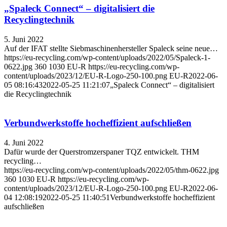
„Spaleck Connect“ – digitalisiert die
Recyclingtechnik
5. Juni 2022
Auf der IFAT stellte Siebmaschinenhersteller Spaleck seine neue…
https://eu-recycling.com/wp-content/uploads/2022/05/Spaleck-1-
0622.jpg
360
1030
EU-R
https://eu-recycling.com/wp-
content/uploads/2023/12/EU-R-Logo-250-100.png
EU-R
2022-06-
05 08:16:43
2022-05-25 11:21:07
„Spaleck Connect“ – digitalisiert
die Recyclingtechnik
Verbundwerkstoffe hocheffizient aufschließen
4. Juni 2022
Dafür wurde der Querstromzerspaner TQZ entwickelt. THM
recycling…
https://eu-recycling.com/wp-content/uploads/2022/05/thm-0622.jpg
360
1030
EU-R
https://eu-recycling.com/wp-
content/uploads/2023/12/EU-R-Logo-250-100.png
EU-R
2022-06-
04 12:08:19
2022-05-25 11:40:51
Verbundwerkstoffe hocheffizient
aufschließen