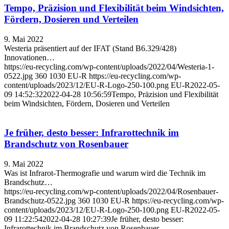
Tempo, Präzision und Flexibilität beim Windsichten,
Fördern, Dosieren und Verteilen
9. Mai 2022
Westeria präsentiert auf der IFAT (Stand B6.329/428)
Innovationen…
https://eu-recycling.com/wp-content/uploads/2022/04/Westeria-1-
0522.jpg
360
1030
EU-R
https://eu-recycling.com/wp-
content/uploads/2023/12/EU-R-Logo-250-100.png
EU-R
2022-05-
09 14:52:32
2022-04-28 10:56:59
Tempo, Präzision und Flexibilität
beim Windsichten, Fördern, Dosieren und Verteilen
Je früher, desto besser: Infrarottechnik im
Brandschutz von Rosenbauer
9. Mai 2022
Was ist Infrarot-Thermografie und warum wird die Technik im
Brandschutz…
https://eu-recycling.com/wp-content/uploads/2022/04/Rosenbauer-
Brandschutz-0522.jpg
360
1030
EU-R
https://eu-recycling.com/wp-
content/uploads/2023/12/EU-R-Logo-250-100.png
EU-R
2022-05-
09 11:22:54
2022-04-28 10:27:39
Je früher, desto besser:
Infrarottechnik im Brandschutz von Rosenbauer