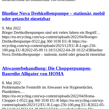
Blueline Nova Drehkolbenpumpe – stationär, mobil
oder getaucht einsetzbar
9. Mai 2022
Börger Drehkolbenpumpen sind seit vielen Jahren ein Begriff…
https://eu-recycling.com/wp-content/uploads/2022/04/Boerger-
Drehkolbenpumpe-0522.jpg
360
1030
EU-R
https://eu-
recycling.com/wp-content/uploads/2023/12/EU-R-Logo-250-
100.png
EU-R
2022-05-09 11:18:51
2022-04-28 10:22:43
Blueline
Nova Drehkolbenpumpe – stationär, mobil oder getaucht einsetzbar
Abwasserbehandlung: Die Chopperpumpen-
Baureihe Alligator von HOMA
8. Mai 2022
Problematische Feststoffe im Abwasser wie Hygienetücher,
Plastiktüten,…
https://eu-recycling.com/wp-content/uploads/2022/04/Homa-
Chopper-1-0522.jpg
360
1030
EU-R
https://eu-recycling.com/wp-
content/uploads/2023/12/EU-R-Logo-250-100.png
EU-R
2022-05-