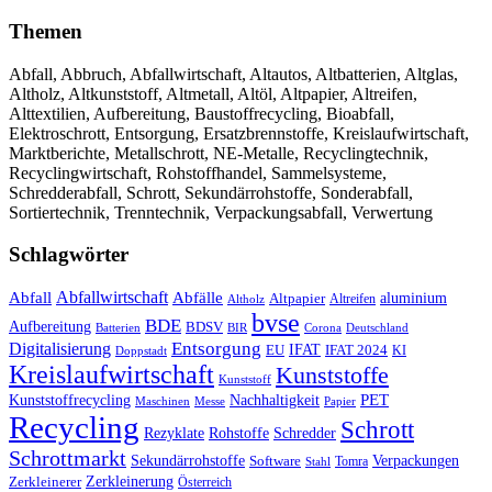
Themen
Abfall, Abbruch, Abfallwirtschaft, Altautos, Altbatterien, Altglas,
Altholz, Altkunststoff, Altmetall, Altöl, Altpapier, Altreifen,
Alttextilien, Aufbereitung, Baustoffrecycling, Bioabfall,
Elektroschrott, Entsorgung, Ersatzbrennstoffe, Kreislaufwirtschaft,
Marktberichte, Metallschrott, NE-Metalle, Recyclingtechnik,
Recyclingwirtschaft, Rohstoffhandel, Sammelsysteme,
Schredderabfall, Schrott, Sekundärrohstoffe, Sonderabfall,
Sortiertechnik, Trenntechnik, Verpackungsabfall, Verwertung
Schlagwörter
Abfall
Abfallwirtschaft
Abfälle
aluminium
Altpapier
Altholz
Altreifen
bvse
BDE
Aufbereitung
BDSV
Batterien
BIR
Corona
Deutschland
Entsorgung
Digitalisierung
IFAT
EU
IFAT 2024
KI
Doppstadt
Kreislaufwirtschaft
Kunststoffe
Kunststoff
Kunststoffrecycling
PET
Nachhaltigkeit
Maschinen
Messe
Papier
Recycling
Schrott
Rezyklate
Schredder
Rohstoffe
Schrottmarkt
Verpackungen
Sekundärrohstoffe
Software
Tomra
Stahl
Zerkleinerung
Zerkleinerer
Österreich