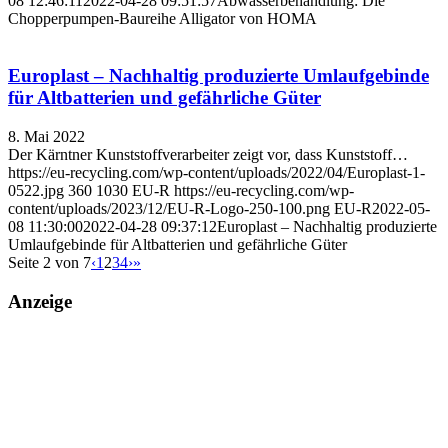
08 12:46:11
2022-04-28 09:51:57
Abwasserbehandlung: Die
Chopperpumpen-Baureihe Alligator von HOMA
Europlast – Nachhaltig produzierte Umlauf­gebinde
für Altbatterien und gefährliche Güter
8. Mai 2022
Der Kärntner Kunststoffverarbeiter zeigt vor, dass Kunststoff…
https://eu-recycling.com/wp-content/uploads/2022/04/Europlast-1-
0522.jpg
360
1030
EU-R
https://eu-recycling.com/wp-
content/uploads/2023/12/EU-R-Logo-250-100.png
EU-R
2022-05-
08 11:30:00
2022-04-28 09:37:12
Europlast – Nachhaltig produzierte
Umlauf­gebinde für Altbatterien und gefährliche Güter
Seite 2 von 7
‹
1
2
3
4
›
»
Anzeige