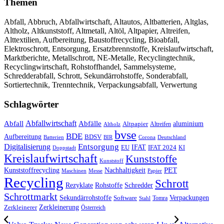
Themen
Abfall, Abbruch, Abfallwirtschaft, Altautos, Altbatterien, Altglas,
Altholz, Altkunststoff, Altmetall, Altöl, Altpapier, Altreifen,
Alttextilien, Aufbereitung, Baustoffrecycling, Bioabfall,
Elektroschrott, Entsorgung, Ersatzbrennstoffe, Kreislaufwirtschaft,
Marktberichte, Metallschrott, NE-Metalle, Recyclingtechnik,
Recyclingwirtschaft, Rohstoffhandel, Sammelsysteme,
Schredderabfall, Schrott, Sekundärrohstoffe, Sonderabfall,
Sortiertechnik, Trenntechnik, Verpackungsabfall, Verwertung
Schlagwörter
Abfall
Abfallwirtschaft
Abfälle
aluminium
Altpapier
Altholz
Altreifen
bvse
BDE
Aufbereitung
BDSV
Batterien
BIR
Corona
Deutschland
Entsorgung
Digitalisierung
IFAT
EU
IFAT 2024
KI
Doppstadt
Kreislaufwirtschaft
Kunststoffe
Kunststoff
Kunststoffrecycling
PET
Nachhaltigkeit
Maschinen
Messe
Papier
Recycling
Schrott
Rezyklate
Schredder
Rohstoffe
Schrottmarkt
Verpackungen
Sekundärrohstoffe
Software
Tomra
Stahl
Zerkleinerung
Zerkleinerer
Österreich