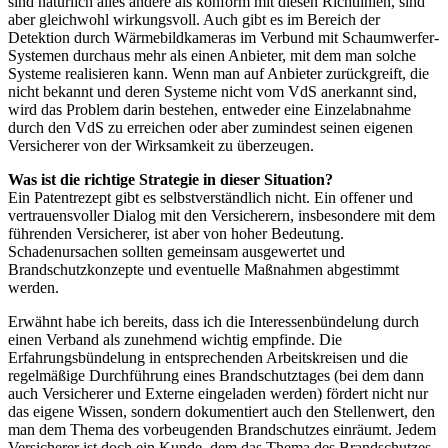
sind natürlich alles andere als konform mit diesen Richtlinien, sind
aber gleichwohl wirkungsvoll. Auch gibt es im Bereich der
Detektion durch Wärmebildkameras im Verbund mit Schaumwerfer-
Systemen durchaus mehr als einen Anbieter, mit dem man solche
Systeme realisieren kann. Wenn man auf Anbieter zurückgreift, die
nicht bekannt und deren Systeme nicht vom VdS anerkannt sind,
wird das Problem darin bestehen, entweder eine Einzelabnahme
durch den VdS zu erreichen oder aber zumindest seinen eigenen
Versicherer von der Wirksamkeit zu überzeugen.
Was ist die richtige Strategie in dieser Situation?
Ein Patentrezept gibt es selbstverständlich nicht. Ein offener und
vertrauensvoller Dialog mit den Versicherern, insbesondere mit dem
führenden Versicherer, ist aber von hoher Bedeutung.
Schadenursachen sollten gemeinsam ausgewertet und
Brandschutzkonzepte und eventuelle Maßnahmen abgestimmt
werden.
Erwähnt habe ich bereits, dass ich die Interessenbündelung durch
einen Verband als zunehmend wichtig empfinde. Die
Erfahrungsbündelung in entsprechenden Arbeitskreisen und die
regelmäßige Durchführung eines Brandschutztages (bei dem dann
auch Versicherer und Externe eingeladen werden) fördert nicht nur
das eigene Wissen, sondern dokumentiert auch den Stellenwert, den
man dem Thema des vorbeugenden Brandschutzes einräumt. Jedem
Versicherer ist doch ein Kunde, dem das Thema des Brandschutzes