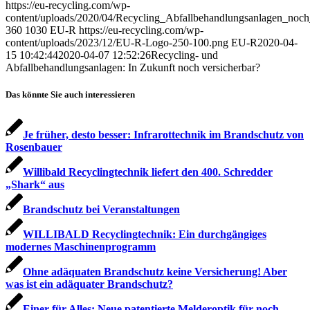
https://eu-recycling.com/wp-
content/uploads/2020/04/Recycling_Abfallbehandlungsanlagen_noch
360
1030
EU-R
https://eu-recycling.com/wp-
content/uploads/2023/12/EU-R-Logo-250-100.png
EU-R
2020-04-
15 10:42:44
2020-04-07 12:52:26
Recycling- und
Abfallbehandlungsanlagen: In Zukunft noch versicherbar?
Das könnte Sie auch interessieren
Je früher, desto besser: Infrarottechnik im Brandschutz von
Rosenbauer
Willibald Recyclingtechnik liefert den 400. Schredder
„Shark“ aus
Brandschutz bei Veranstaltungen
WILLIBALD Recyclingtechnik: Ein durchgängiges
modernes Maschinen­programm
Ohne adäquaten Brandschutz keine Versicherung! Aber
was ist ein adäquater Brandschutz?
Einer für Alles: Neue patentierte Melderoptik für noch