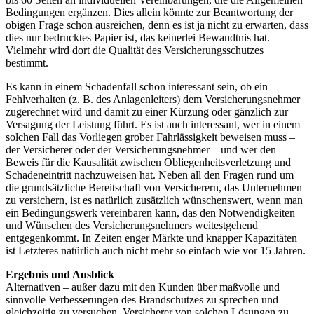
Bedingungen ergänzen. Dies allein könnte zur Beantwortung der
obigen Frage schon ausreichen, denn es ist ja nicht zu erwarten, dass
dies nur bedrucktes Papier ist, das keinerlei Bewandtnis hat.
Vielmehr wird dort die Qualität des Versicherungsschutzes
bestimmt.
Es kann in einem Schadenfall schon interessant sein, ob ein
Fehlverhalten (z. B. des Anlagenleiters) dem Versicherungsnehmer
zugerechnet wird und damit zu einer Kürzung oder gänzlich zur
Versagung der Leistung führt. Es ist auch interessant, wer in einem
solchen Fall das Vorliegen grober Fahrlässigkeit beweisen muss –
der Versicherer oder der Versicherungsnehmer – und wer den
Beweis für die Kausalität zwischen Obliegenheitsverletzung und
Schadeneintritt nachzuweisen hat. Neben all den Fragen rund um
die grundsätzliche Bereitschaft von Versicherern, das Unternehmen
zu versichern, ist es natürlich zusätzlich wünschenswert, wenn man
ein Bedingungswerk vereinbaren kann, das den Notwendigkeiten
und Wünschen des Versicherungsnehmers weitestgehend
entgegenkommt. In Zeiten enger Märkte und knapper Kapazitäten
ist Letzteres natürlich auch nicht mehr so einfach wie vor 15 Jahren.
Ergebnis und Ausblick
Alternativen – außer dazu mit den Kunden über maßvolle und
sinnvolle Verbesserungen des Brandschutzes zu sprechen und
gleichzeitig zu versuchen, Versicherer von solchen Lösungen zu