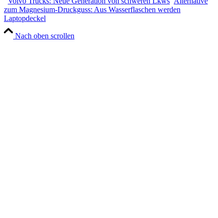
Volvo Trucks: Neue Generation von schweren Lkws
Alternative
zum Magnesium-Druckguss: Aus Wasserflaschen werden
Laptopdeckel
Nach oben scrollen