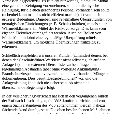
Verbesserungspotenzial. Es ist nicht nur wichtig, einmal im Monat
eine generelle Reinigung vorzunehmen, sondern die tägliche
Reinigung, für die auch gesondertes Personal vorhanden sein sollte
(nebenbei kann man das nicht effizient machen), ist von noch
größerer Bedeutung. Daneben sind regelmäßige Überprüfungen von
neuralgischen Einrichtungen (z. B. Schaltschränken) mittels einer
Wärmebildkamera ein Mittel der Risikovorsorge. Dies kann vom
eigenen Elektriker durchgeführt werden. Auch bei Rollen von
Förderbändern lohnt eine regelmäßige Überprüfung mittels
Wärmebildkamera, um mögliche Überhitzungen frühzeitig zu
erkennen.
Schließlich empfehlen wir unseren Kunden (zumindest denen, bei
denen der Geschäftsführer/Werkleiter nicht selbst täglich auf der
Anlage ist), einen externen Dienstleister zu beauftragen, in
regelmäßigen Abständen (aber ohne vorherige Ankündigung)
Brandschutzinspektionen vorzunehmen und vorhandene Mängel zu
dokumentieren. Dies beugt „Betriebsblindheit“ vor, und die
Anlagenleitung kann sich nie sicher sein, ob nicht eine
überraschende Begehung erfolgt.
In der Versicherungswirtschaft hat sich in den vergangenen Jahren
der Ruf nach Löschanlagen, die VdS-konform errichtet und von
einem Sachverständigen des VdS abgenommen werden, nahezu
flächendeckend durchgesetzt. Die oben beschriebenen Maßnahmen