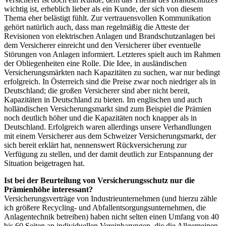
wichtig ist, erheblich lieber als ein Kunde, der sich von diesem
Thema eher belästigt fühlt. Zur vertrauensvollen Kommunikation
gehört natürlich auch, dass man regelmäßig die Atteste der
Revisionen von elektrischen Anlagen und Brandschutzanlagen bei
dem Versicherer einreicht und den Versicherer über eventuelle
Störungen von Anlagen informiert. Letzteres spielt auch im Rahmen
der Obliegenheiten eine Rolle. Die Idee, in ausländischen
Versicherungsmärkten nach Kapazitäten zu suchen, war nur bedingt
erfolgreich. In Österreich sind die Preise zwar noch niedriger als in
Deutschland; die großen Versicherer sind aber nicht bereit,
Kapazitäten in Deutschland zu bieten. Im englischen und auch
holländischen Versicherungsmarkt sind zum Beispiel die Prämien
noch deutlich höher und die Kapazitäten noch knapper als in
Deutschland. Erfolgreich waren allerdings unsere Verhandlungen
mit einem Versicherer aus dem Schweizer Versicherungsmarkt, der
sich bereit erklärt hat, nennenswert Rückversicherung zur
Verfügung zu stellen, und der damit deutlich zur Entspannung der
Situation beigetragen hat.
Ist bei der Beurteilung von Versicherungsschutz nur die
Prämienhöhe interessant?
Versicherungsverträge von Industrieunternehmen (und hierzu zähle
ich größere Recycling- und Abfallentsorgungsunternehmen, die
Anlagentechnik betreiben) haben nicht selten einen Umfang von 40
bis 60 Seiten an individuellen Vereinbarungen, die die Allgemeinen