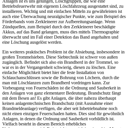
Anlagen ist es uns gelungen, Löschgruppen, die wie eine
Betriebsfeuerwehr mit eigenem Löschfahrzeug ausgestattet sind, zu
installieren. Wichtig und mit einfachen Mitteln zu gewährleisten ist
auch eine Überwachung neuralgischer Punkte, wie zum Beispiel des
Förderbands vom Zerkleinerer zur Aufbereitungsanlage. Wenn
Zündquellen, zum Beispiel durch den Zerkleinerer beschädigte
Akkus, auf das Band gelangen, muss dies mittels Thermographie
überwacht und im Fall einer Detektion das Band angehalten und
eine Löschung ausgelöst werden.
Ein weiteres praktisches Problem ist die Absiebung, insbesondere in
großen Trommelsieben. Diese Siebtechnik ist schwer von außen
zugänglich. Befindet sich also ein Brandherd in der Trommel, so
war es in der Vergangenheit schwierig, diesen zu löschen. Eine
einfache Möglichkeit bietet hier die feste Installation von
Schlauchanschlüssen sowie die Bohrung von Löchern, durch die
man mit Löschlanzen zum Brandherd vordringen kann. Zur
Vorbeugung von Feuerschäden ist die Ordnung und Sauberkeit in
den Anlagen von ganz elementarer Bedeutung. Brandschutz fängt
mit dem Besen an! Es gibt Anlagen, die über nahezu überhaupt
keinen anlagentechnischen Brandschutz (mit Ausnahme einer
Brandmeldeanlage) verfügen, die aber seit Inbetriebnahme noch
nicht einen einzigen Feuerschaden hatten. Dies sind für gewöhnlich
Anlagen, in denen die Ordnung und Sauberkeit vorbildlich ist.
Vielfach besteht in diesem Bereich erhebliches