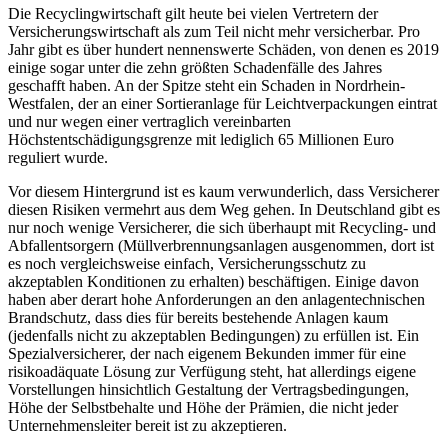
Die Recyclingwirtschaft gilt heute bei vielen Vertretern der
Versicherungswirtschaft als zum Teil nicht mehr versicherbar. Pro
Jahr gibt es über hundert nennenswerte Schäden, von denen es 2019
einige sogar unter die zehn größten Schadenfälle des Jahres
geschafft haben. An der Spitze steht ein Schaden in Nordrhein-
Westfalen, der an einer Sortieranlage für Leichtverpackungen eintrat
und nur wegen einer vertraglich vereinbarten
Höchstentschädigungsgrenze mit lediglich 65 Millionen Euro
reguliert wurde.
Vor diesem Hintergrund ist es kaum verwunderlich, dass Versicherer
diesen Risiken vermehrt aus dem Weg gehen. In Deutschland gibt es
nur noch wenige Versicherer, die sich überhaupt mit Recycling- und
Abfallentsorgern (Müllverbrennungsanlagen ausgenommen, dort ist
es noch vergleichsweise einfach, Versicherungsschutz zu
akzeptablen Konditionen zu erhalten) beschäftigen. Einige davon
haben aber derart hohe Anforderungen an den anlagentechnischen
Brandschutz, dass dies für bereits bestehende Anlagen kaum
(jedenfalls nicht zu akzeptablen Bedingungen) zu erfüllen ist. Ein
Spezialversicherer, der nach eigenem Bekunden immer für eine
risikoadäquate Lösung zur Verfügung steht, hat allerdings eigene
Vorstellungen hinsichtlich Gestaltung der Vertragsbedingungen,
Höhe der Selbstbehalte und Höhe der Prämien, die nicht jeder
Unternehmensleiter bereit ist zu akzeptieren.