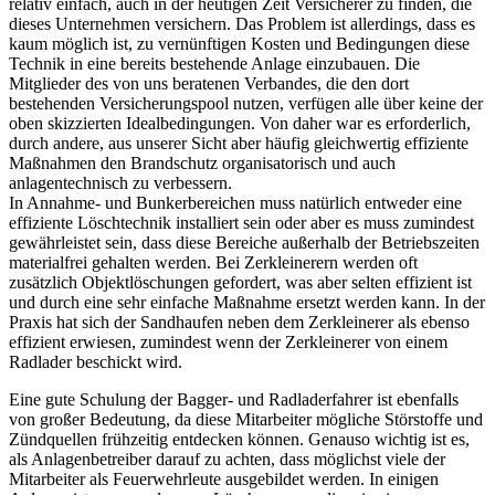
relativ einfach, auch in der heutigen Zeit Versicherer zu finden, die
dieses Unternehmen versichern. Das Problem ist allerdings, dass es
kaum möglich ist, zu vernünftigen Kosten und Bedingungen diese
Technik in eine bereits bestehende Anlage einzubauen. Die
Mitglieder des von uns beratenen Verbandes, die den dort
bestehenden Versicherungspool nutzen, verfügen alle über keine der
oben skizzierten Idealbedingungen. Von daher war es erforderlich,
durch andere, aus unserer Sicht aber häufig gleichwertig effiziente
Maßnahmen den Brandschutz organisatorisch und auch
anlagentechnisch zu verbessern.
In Annahme- und Bunkerbereichen muss natürlich entweder eine
effiziente Löschtechnik installiert sein oder aber es muss zumindest
gewährleistet sein, dass diese Bereiche außerhalb der Betriebszeiten
materialfrei gehalten werden. Bei Zerkleinerern werden oft
zusätzlich Objektlöschungen gefordert, was aber selten effizient ist
und durch eine sehr einfache Maßnahme ersetzt werden kann. In der
Praxis hat sich der Sandhaufen neben dem Zerkleinerer als ebenso
effizient erwiesen, zumindest wenn der Zerkleinerer von einem
Radlader beschickt wird.
Eine gute Schulung der Bagger- und Radladerfahrer ist ebenfalls
von großer Bedeutung, da diese Mitarbeiter mögliche Störstoffe und
Zündquellen frühzeitig entdecken können. Genauso wichtig ist es,
als Anlagenbetreiber darauf zu achten, dass möglichst viele der
Mitarbeiter als Feuerwehrleute ausgebildet werden. In einigen