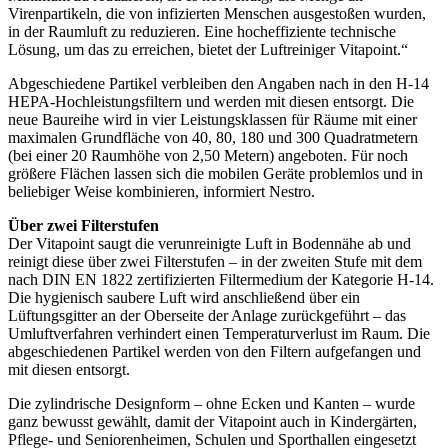
Virenpartikeln, die von infizierten Menschen ausgestoßen wurden,
in der Raumluft zu reduzieren. Eine hocheffiziente technische
Lösung, um das zu erreichen, bietet der Luftreiniger Vitapoint.“
Abgeschiedene Partikel verbleiben den Angaben nach in den H-14
HEPA-Hochleistungsfiltern und werden mit diesen entsorgt. Die
neue Baureihe wird in vier Leistungsklassen für Räume mit einer
maximalen Grundfläche von 40, 80, 180 und 300 Quadratmetern
(bei einer 20 Raumhöhe von 2,50 Metern) angeboten. Für noch
größere Flächen lassen sich die mobilen Geräte problemlos und in
beliebiger Weise kombinieren, informiert Nestro.
Über zwei Filterstufen
Der Vitapoint saugt die verunreinigte Luft in Bodennähe ab und
reinigt diese über zwei Filterstufen – in der zweiten Stufe mit dem
nach DIN EN 1822 zertifizierten Filtermedium der Kategorie H-14.
Die hygienisch saubere Luft wird anschließend über ein
Lüftungsgitter an der Oberseite der Anlage zurückgeführt – das
Umluftverfahren verhindert einen Temperaturverlust im Raum. Die
abgeschiedenen Partikel werden von den Filtern aufgefangen und
mit diesen entsorgt.
Die zylindrische Designform – ohne Ecken und Kanten – wurde
ganz bewusst gewählt, damit der Vitapoint auch in Kindergärten,
Pflege- und Seniorenheimen, Schulen und Sporthallen eingesetzt