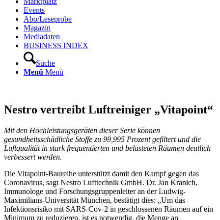
Marktplatz
Events
Abo/Leseprobe
Magazin
Mediadaten
BUSINESS INDEX
Suche
Menü
Menü
Nestro vertreibt Luftreiniger „Vitapoint“
Mit den Hochleistungsgeräten dieser Serie können
gesundheitsschädliche Stoffe zu 99,995 Prozent gefiltert und die
Luftqualität in stark frequentierten und belasteten Räumen deutlich
verbessert werden.
Die Vitapoint-Baureihe unterstützt damit den Kampf gegen das
Coronavirus, sagt Nestro Lufttechnik GmbH. Dr. Jan Kranich,
Immunologe und Forschungsgruppenleiter an der Ludwig-
Maximilians-Universität München, bestätigt dies: „Um das
Infektionsrisiko mit SARS-Cov-2 in geschlossenen Räumen auf ein
Minimum zu reduzieren, ist es notwendig, die Menge an