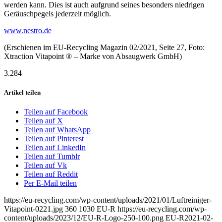
werden kann. Dies ist auch aufgrund seines besonders niedrigen
Geräuschpegels jederzeit möglich.
www.nestro.de
(Erschienen im EU-Recycling Magazin 02/2021, Seite 27, Foto:
Xtraction Vitapoint ® – Marke von Absaugwerk GmbH)
3.284
Artikel teilen
Teilen auf Facebook
Teilen auf X
Teilen auf WhatsApp
Teilen auf Pinterest
Teilen auf LinkedIn
Teilen auf Tumblr
Teilen auf Vk
Teilen auf Reddit
Per E-Mail teilen
https://eu-recycling.com/wp-content/uploads/2021/01/Luftreiniger-
Vitapoint-0221.jpg
360
1030
EU-R
https://eu-recycling.com/wp-
content/uploads/2023/12/EU-R-Logo-250-100.png
EU-R
2021-02-