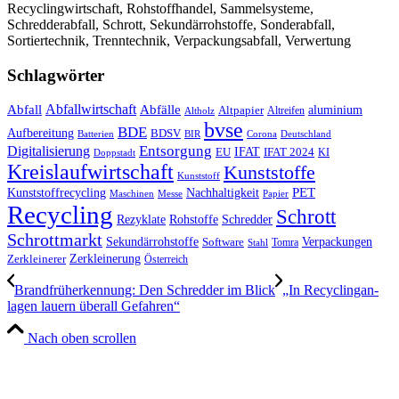
Recyclingwirtschaft, Rohstoffhandel, Sammelsysteme,
Schredderabfall, Schrott, Sekundärrohstoffe, Sonderabfall,
Sortiertechnik, Trenntechnik, Verpackungsabfall, Verwertung
Schlagwörter
Abfall
Abfallwirtschaft
Abfälle
aluminium
Altpapier
Altholz
Altreifen
bvse
BDE
Aufbereitung
BDSV
Batterien
BIR
Corona
Deutschland
Entsorgung
Digitalisierung
IFAT
EU
IFAT 2024
KI
Doppstadt
Kreislaufwirtschaft
Kunststoffe
Kunststoff
Kunststoffrecycling
PET
Nachhaltigkeit
Maschinen
Messe
Papier
Recycling
Schrott
Rezyklate
Schredder
Rohstoffe
Schrottmarkt
Verpackungen
Sekundärrohstoffe
Software
Tomra
Stahl
Zerkleinerung
Zerkleinerer
Österreich
Brandfrüherkennung: Den Schredder im Blick
„In Recyclingan­
lagen lauern überall Gefahren“
Nach oben scrollen