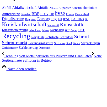
Abfall
Abfallwirtschaft
Abfälle
aluminium
Altpapier
Altholz
Altreifen
bvse
BDE
Aufbereitung
BDSV
Batterien
BIR
Corona
Deutschland
Entsorgung
Digitalisierung
IFAT
EU
IFAT 2024
KI
Doppstadt
Kreislaufwirtschaft
Kunststoffe
Kunststoff
Kunststoffrecycling
PET
Nachhaltigkeit
Maschinen
Messe
Papier
Recycling
Schrott
Rezyklate
Schredder
Rohstoffe
Schrottmarkt
Verpackungen
Sekundärrohstoffe
Software
Tomra
Stahl
Zerkleinerung
Zerkleinerer
Österreich
Trennung von Metallpartikeln aus Pulvern und Granulaten
Neue
Sortieranlage auf Ibiza in Betrieb
Nach oben scrollen