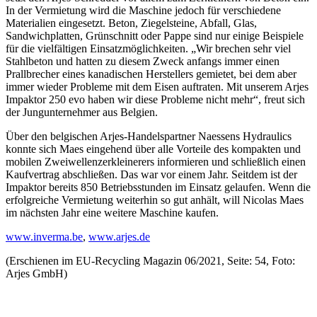
In der Vermietung wird die Maschine jedoch für verschiedene
Materialien eingesetzt. Beton, Ziegelsteine, Abfall, Glas,
Sandwichplatten, Grünschnitt oder Pappe sind nur einige Beispiele
für die vielfältigen Einsatzmöglichkeiten. „Wir brechen sehr viel
Stahlbeton und hatten zu diesem Zweck anfangs immer einen
Prallbrecher eines kanadischen Herstellers gemietet, bei dem aber
immer wieder Probleme mit dem Eisen auftraten. Mit unserem Arjes
Impaktor 250 evo haben wir diese Probleme nicht mehr“, freut sich
der Jungunternehmer aus Belgien.
Über den belgischen Arjes-Handelspartner Naessens Hydraulics
konnte sich Maes eingehend über alle Vorteile des kompakten und
mobilen Zweiwellenzerkleinerers informieren und schließlich einen
Kaufvertrag abschließen. Das war vor einem Jahr. Seitdem ist der
Impaktor bereits 850 Betriebsstunden im Einsatz gelaufen. Wenn die
erfolgreiche Vermietung weiterhin so gut anhält, will Nicolas Maes
im nächsten Jahr eine weitere Maschine kaufen.
www.inverma.be
,
www.arjes.de
(Erschienen im EU-Recycling Magazin 06/2021, Seite: 54, Foto:
Arjes GmbH)