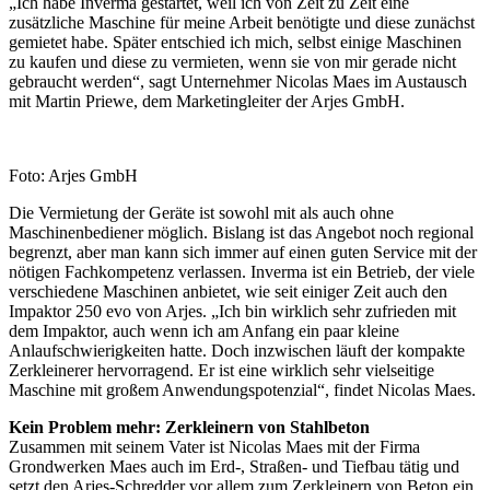
„Ich habe Inverma gestartet, weil ich von Zeit zu Zeit eine
zusätzliche Maschine für meine Arbeit benötigte und diese zunächst
gemietet habe. Später entschied ich mich, selbst einige Maschinen
zu kaufen und diese zu vermieten, wenn sie von mir gerade nicht
gebraucht werden“, sagt Unternehmer Nicolas Maes im Austausch
mit Martin Priewe, dem Marketingleiter der Arjes GmbH.
Foto: Arjes GmbH
Die Vermietung der Geräte ist sowohl mit als auch ohne
Maschinenbediener möglich. Bislang ist das Angebot noch regional
begrenzt, aber man kann sich immer auf einen guten Service mit der
nötigen Fachkompetenz verlassen. Inverma ist ein Betrieb, der viele
verschiedene Maschinen anbietet, wie seit einiger Zeit auch den
Impaktor 250 evo von Arjes. „Ich bin wirklich sehr zufrieden mit
dem Impaktor, auch wenn ich am Anfang ein paar kleine
Anlaufschwierigkeiten hatte. Doch inzwischen läuft der kompakte
Zerkleinerer hervorragend. Er ist eine wirklich sehr vielseitige
Maschine mit großem Anwendungspotenzial“, findet Nicolas Maes.
Kein Problem mehr: Zerkleinern von Stahlbeton
Zusammen mit seinem Vater ist Nicolas Maes mit der Firma
Grondwerken Maes auch im Erd-, Straßen- und Tiefbau tätig und
setzt den Arjes-Schredder vor allem zum Zerkleinern von Beton ein.