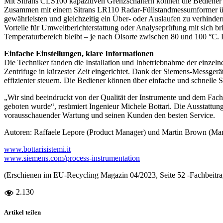
Mit Sitrans CLS100 kapazitiven Grenzschaltern können die Bediener 
Zusammen mit einem Sitrans LR110 Radar-Füllstandmessumformer über
gewährleisten und gleichzeitig ein Über- oder Auslaufen zu verhinde
Vorteile für Umweltberichterstattung oder Analyseprüfung mit sich br
Temperaturbereich bleibt – je nach Ölsorte zwischen 80 und 100 °C.
Einfache Einstellungen, klare Informationen
Die Techniker fanden die Installation und Inbetriebnahme der einzeln
Zentrifuge in kürzester Zeit eingerichtet. Dank der Siemens-Messger
effizienter steuern. Die Bediener können über einfache und schnelle 
„Wir sind beeindruckt von der Qualität der Instrumente und dem Fac
geboten wurde“, resümiert Ingenieur Michele Bottari. Die Ausstattu
vorausschauender Wartung und seinen Kunden den besten Service.
Autoren: Raffaele Lepore (Product Manager) und Martin Brown (Ma
www.bottarisistemi.it
www.siemens.com/process-instrumentation
(Erschienen im EU-Recycling Magazin 04/2023, Seite 52 -Fachbeitrag-
2.130
Artikel teilen