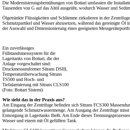
Die Modernisierungsbemühungen von Bottari umfassten die Installatio
Tausenden von G auf das Altöl ausgeübt, wodurch Wasser und Sedime
Ölgetränkte Flüssigkeiten und Schlämme zirkulieren in der Zentrifuge
Schmutzpartikel und Wasser abzusetzen, während das gereinigte Öl in
der Auswahl und Dimensionierung eines geeigneten Messgeräteportfol
Ein zuverlässiges
Füllstandsmesssystem für die
Lagertanks von Bottari, die der
Anlage vorgeschaltet sind:
Druckmessumformer Sitrans DSIII,
Temperaturüberwachung Sitrans
TS500 und Hoch- und
Tiefalarmierung mit Sitrans CLS100
(Foto: Bottari Sistemi)
Wie sieht das in der Praxis aus?
Am Eingang der Zentrifuge befinden sich Sitrans FCS300 Massendurch
gelangende Schmutzwassermenge. Am Ausgang der Zentrifuge misst 
Entsorgung in Lagertanks fließt. Am Ende dieses Trennungsprozesses
Wasser und einem mit Öl gefüllten Tank.