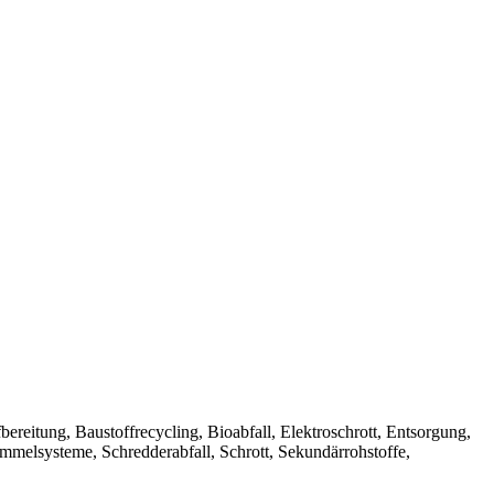
Aufbereitung, Baustoffrecycling, Bioabfall, Elektroschrott, Entsorgung,
ammelsysteme, Schredderabfall, Schrott, Sekundärrohstoffe,