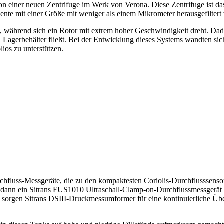
n einer neuen Zentrifuge im Werk von Verona. Diese Zentrifuge ist da
nte mit einer Größe mit weniger als einem Mikrometer herausgefilter
, während sich ein Rotor mit extrem hoher Geschwindigkeit dreht. Dadu
 Lagerbehälter fließt. Bei der Entwicklung dieses Systems wandten sic
ios zu unterstützen.
fluss-Messgeräte, die zu den kompaktesten Coriolis-Durchflusssensore
dann ein Sitrans FUS1010 Ultraschall-Clamp-on-Durchflussmessgerät 
 sorgen Sitrans DSIII-Druckmessumformer für eine kontinuierliche Üb