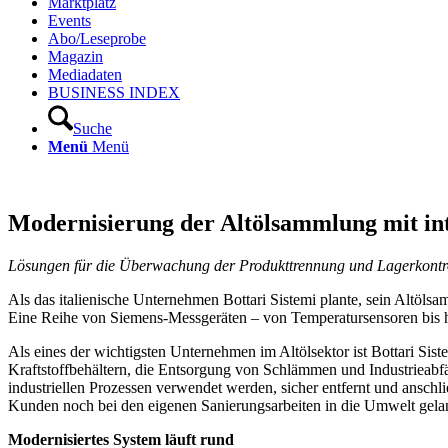
Marktplatz
Events
Abo/Leseprobe
Magazin
Mediadaten
BUSINESS INDEX
Suche
Menü
Menü
Modernisierung der Altölsammlung mit int
Lösungen für die Überwachung der Produkttrennung und Lagerkon­tro
Als das italienische Unternehmen Bottari Sistemi plante, sein Altöls
Eine Reihe von Siemens-Messgeräten – von Temperatursensoren bis hin
Als eines der wichtigsten Unternehmen im Altölsektor ist Bottari Sist
Kraftstoffbehältern, die Entsorgung von Schlämmen und Industrieabfä
industriellen Prozessen verwendet werden, sicher entfernt und anschl
Kunden noch bei den eigenen Sanierungsarbeiten in die Umwelt gela
Modernisiertes System läuft rund