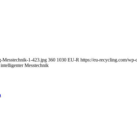
g-Messtechnik-1-423.jpg
360
1030
EU-R
https://eu-recycling.com/w
intelligenter Messtechnik
h