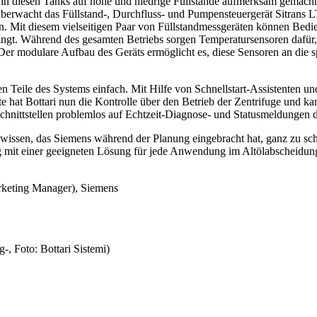
in diesen Tanks auf hohe und niedrige Füllstände aufmerksam gemacht 
wacht das Füllstand-, Durchfluss- und Pumpensteuergerät Sitrans LT
rn. Mit diesem vielseitigen Paar von Füllstandmessgeräten können Bedi
ingt. Während des gesamten Betriebs sorgen Temperatursensoren dafür, 
 Der modulare Aufbau des Geräts ermöglicht es, diese Sensoren an di
en Teile des Systems einfach. Mit Hilfe von Schnellstart-Assistenten un
äte hat Bottari nun die Kontrolle über den Betrieb der Zentrifuge und 
Schnittstellen problemlos auf Echtzeit-Diagnose- und Statusmeldungen de
hwissen, das Siemens während der Planung eingebracht hat, ganz zu s
ng mit einer geeigneten Lösung für jede Anwendung im Altölabscheidun
rketing Manager), Siemens
, Foto: Bottari Sistemi)