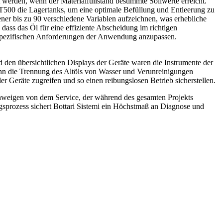
werden, wenn der Materialfüllstand bestimmte Sollwerte erreicht.
500 die Lagertanks, um eine optimale Befüllung und Entleerung zu
ener bis zu 90 verschiedene Variablen aufzeichnen, was erhebliche
dass das Öl für eine effiziente Abscheidung im richtigen
e spezifischen Anforderungen der Anwendung anzupassen.
d den übersichtlichen Displays der Geräte waren die Instrumente der
kann die Trennung des Altöls von Wasser und Verunreinigungen
r Geräte zugreifen und so einen reibungslosen Betrieb sicherstellen.
chweigen von dem Service, der während des gesamten Projekts
gsprozess sichert Bottari Sistemi ein Höchstmaß an Diagnose und