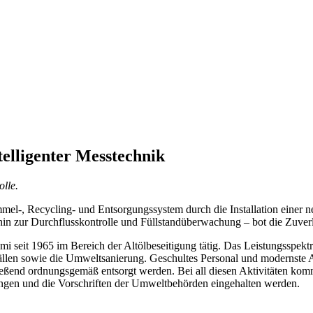
elligenter Messtechnik
lle.
ammel-, Recycling- und Entsorgungssystem durch die Installation einer 
 zur Durchflusskontrolle und Füllstandüberwachung – bot die Zuverläs
emi seit 1965 im Bereich der Altölbeseitigung tätig. Das Leistungsspek
llen sowie die Umweltsanierung. Geschultes Personal und modernste Aus
ießend ordnungsgemäß entsorgt werden. Bei all diesen Aktivitäten komm
ngen und die Vorschriften der Umweltbehörden eingehalten werden.