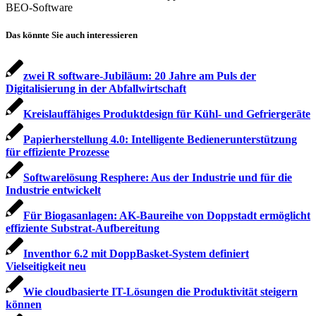
BEO-Software
Das könnte Sie auch interessieren
zwei R software-Jubiläum: 20 Jahre am Puls der
Digitalisierung in der Abfallwirtschaft
Kreislauffähiges Produktdesign für Kühl- und Gefriergeräte
Papierherstellung 4.0: Intelligente Bedienerunterstützung
für effiziente Prozesse
Softwarelösung Resphere: Aus der Industrie und für die
Industrie entwickelt
Für Biogasanlagen: AK-Baureihe von Doppstadt ermöglicht
effiziente Substrat-Aufbereitung
Inventhor 6.2 mit DoppBasket-System definiert
Vielseitigkeit neu
Wie cloudbasierte IT-Lösungen die Produktivität steigern
können