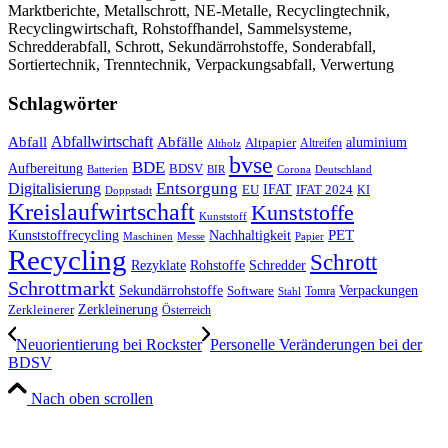
Marktberichte, Metallschrott, NE-Metalle, Recyclingtechnik,
Recyclingwirtschaft, Rohstoffhandel, Sammelsysteme,
Schredderabfall, Schrott, Sekundärrohstoffe, Sonderabfall,
Sortiertechnik, Trenntechnik, Verpackungsabfall, Verwertung
Schlagwörter
Abfall
Abfallwirtschaft
Abfälle
aluminium
Altpapier
Altholz
Altreifen
bvse
BDE
Aufbereitung
BDSV
Batterien
BIR
Corona
Deutschland
Entsorgung
Digitalisierung
IFAT
EU
IFAT 2024
KI
Doppstadt
Kreislaufwirtschaft
Kunststoffe
Kunststoff
Kunststoffrecycling
PET
Nachhaltigkeit
Maschinen
Messe
Papier
Recycling
Schrott
Rezyklate
Schredder
Rohstoffe
Schrottmarkt
Verpackungen
Sekundärrohstoffe
Software
Tomra
Stahl
Zerkleinerung
Zerkleinerer
Österreich
Neuorientierung bei Rockster
Personelle Veränderungen bei der
BDSV
Nach oben scrollen