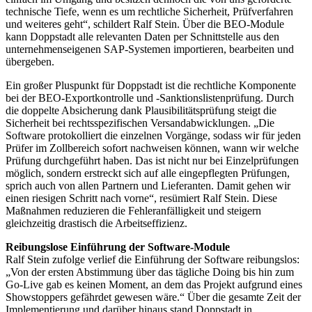
technische Tiefe, wenn es um rechtliche Sicherheit, Prüfverfahren
und weiteres geht“, schildert Ralf Stein. Über die BEO-Module
kann Doppstadt alle relevanten Daten per Schnittstelle aus den
unternehmenseigenen SAP-Systemen importieren, bearbeiten und
übergeben.
Ein großer Pluspunkt für Doppstadt ist die rechtliche Komponente
bei der BEO-Exportkontrolle und -Sanktionslistenprüfung. Durch
die doppelte Absicherung dank Plausibilitätsprüfung steigt die
Sicherheit bei rechtsspezifischen Versandabwicklungen. „Die
Software protokolliert die einzelnen Vorgänge, sodass wir für jeden
Prüfer im Zollbereich sofort nachweisen können, wann wir welche
Prüfung durchgeführt haben. Das ist nicht nur bei Einzelprüfungen
möglich, sondern erstreckt sich auf alle eingepflegten Prüfungen,
sprich auch von allen Partnern und Lieferanten. Damit gehen wir
einen riesigen Schritt nach vorne“, resümiert Ralf Stein. Diese
Maßnahmen reduzieren die Fehleranfälligkeit und steigern
gleichzeitig drastisch die Arbeitseffizienz.
Reibungslose Einführung der Software-Module
Ralf Stein zufolge verlief die Einführung der Software reibungslos:
„Von der ersten Abstimmung über das tägliche Doing bis hin zum
Go-Live gab es keinen Moment, an dem das Projekt aufgrund eines
Showstoppers gefährdet gewesen wäre.“ Über die gesamte Zeit der
Implementierung und darüber hinaus stand Doppstadt in