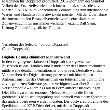
Maschinen für Doppstadt produziert. 2015 übernahm der Standort
Velbert den Ersatzteilvertrieb auch international, sodass die zuvor
auf den DACH-Raum konzen­trierte Zollabteilung nun internationale
Waren- und Handelsströme abwickeln musste. „Mit der Übernahme
des internationalen Ersatzteilvertriebs wurde eine skalierbare
Zollanwendung für uns immer wichtiger“, erzählt Ralf Stein,
Leitung Zoll und Logistik bei Doppstadt.
Verladung des Selector 400 von Doppstadt
(Foto: Doppstadt)
Digitale Lösung eliminiert Mehraufwand
In den vergangenen Jahren ist Doppstadt stark gewachsen.
Zusätzlich ist das Händler- und Kundennetz des Umwelttechnikers
mittlerweile deutlich internationaler und größer. Deshalb war das
Vorantreiben des Digitalisierungsprozesses mit hinterlegten
Automatismen für das Unternehmen ein folgerichtiger Schritt. Die
zuvor genutzten Softwaresysteme verfügten zwar über Zoll- und
Versandmodule – allerdings nur in Form autarker Insellösungen.
Dies führte zu einem enormen Mehraufwand, da die Daten
größtenteils händisch eingepflegt und manuell von einem System in
das andere übertragen werden mussten. Die Softwareprogramme der
Speditions- und KEP-Dienstleister, mit denen Doppstadt