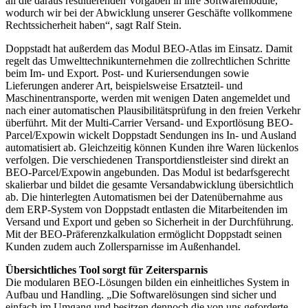
all die daraus resultierenden Vorgaben in ihre Softwaremodule,
wodurch wir bei der Abwicklung unserer Geschäfte vollkommene
Rechtssicherheit haben“, sagt Ralf Stein.
Doppstadt hat außerdem das Modul BEO-Atlas im Einsatz. Damit
regelt das Umwelttechnikunternehmen die zollrechtlichen Schritte
beim Im- und Export. Post- und Kuriersendungen sowie
Lieferungen anderer Art, beispielsweise Ersatzteil- und
Maschinentransporte, werden mit wenigen Daten angemeldet und
nach einer automatischen Plausibilitätsprüfung in den freien Verkehr
überführt. Mit der Multi-Carrier Versand- und Exportlösung BEO-
Parcel/Expowin wickelt Doppstadt Sendungen ins In- und Ausland
automatisiert ab. Gleichzeitig können Kunden ihre Waren lückenlos
verfolgen. Die verschiedenen Transportdienstleister sind direkt an
BEO-Parcel/Expowin angebunden. Das Modul ist bedarfsgerecht
skalierbar und bildet die gesamte Versandabwicklung übersichtlich
ab. Die hinterlegten Automatismen bei der Datenübernahme aus
dem ERP-System von Doppstadt entlasten die Mitarbeitenden im
Versand und Export und geben so Sicherheit in der Durchführung.
Mit der BEO-Präferenzkalkulation ermöglicht Doppstadt seinen
Kunden zudem auch Zollersparnisse im Außenhandel.
Übersichtliches Tool sorgt für Zeitersparnis
Die modularen BEO-Lösungen bilden ein einheitliches System in
Aufbau und Handling. „Die Softwarelösungen sind sicher und
einfach im Umgang und besitzen dennoch die von uns geforderte