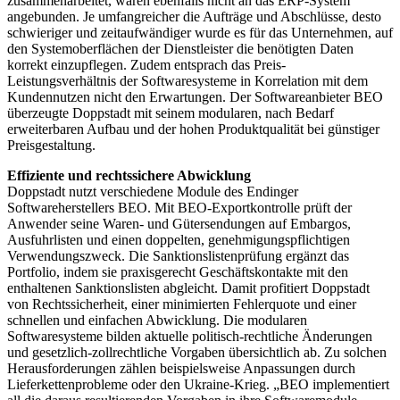
zusammenarbeitet, waren ebenfalls nicht an das ERP-System
angebunden. Je umfangreicher die Aufträge und Abschlüsse, desto
schwieriger und zeitaufwändiger wurde es für das Unternehmen, auf
den Systemoberflächen der Dienstleister die benötigten Daten
korrekt einzupflegen. Zudem entsprach das Preis-
Leistungsverhältnis der Softwaresysteme in Korrelation mit dem
Kundennutzen nicht den Erwartungen. Der Softwareanbieter BEO
überzeugte Doppstadt mit seinem modularen, nach Bedarf
erweiterbaren Aufbau und der hohen Produktqualität bei günstiger
Preisgestaltung.
Effiziente und rechtssichere Abwicklung
Doppstadt nutzt verschiedene Module des Endinger
Softwareherstellers BEO. Mit BEO-Exportkontrolle prüft der
Anwender seine Waren- und Gütersendungen auf Embargos,
Ausfuhrlisten und einen doppelten, genehmigungspflichtigen
Verwendungszweck. Die Sanktionslistenprüfung ergänzt das
Portfolio, indem sie praxisgerecht Geschäftskontakte mit den
enthaltenen Sanktionslisten abgleicht. Damit profitiert Doppstadt
von Rechtssicherheit, einer minimierten Fehlerquote und einer
schnellen und einfachen Abwicklung. Die modularen
Softwaresysteme bilden aktuelle politisch-rechtliche Änderungen
und gesetzlich-zollrechtliche Vorgaben übersichtlich ab. Zu solchen
Herausforderungen zählen beispielsweise Anpassungen durch
Lieferkettenprobleme oder den Ukraine-Krieg. „BEO implementiert