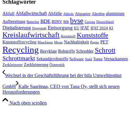
Schlagwörter
Abfall
Abfallwirtschaft
Abfälle
aluminium
Altpapier
Altholz
Altreifen
bvse
BDE
Aufbereitung
BDSV
Batterien
BIR
Corona
Deutschland
Entsorgung
Digitalisierung
IFAT
EU
IFAT 2024
KI
Doppstadt
Kreislaufwirtschaft
Kunststoffe
Kunststoff
Kunststoffrecycling
PET
Nachhaltigkeit
Maschinen
Messe
Papier
Recycling
Schrott
Rezyklate
Schredder
Rohstoffe
Schrottmarkt
Verpackungen
Sekundärrohstoffe
Software
Tomra
Stahl
Zerkleinerung
Zerkleinerer
Österreich
Wechsel in der Geschäftsführung bei der bifa Umweltinstitut
GmbH
Kalle Saarimaa, CEO von Tana Oy, stellt sich neuen
Herausforderungen
Nach oben scrollen