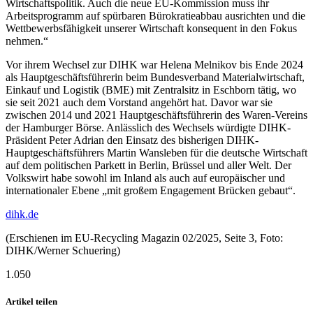
Wirtschaftspolitik. Auch die neue EU-Kommission muss ihr
Arbeitsprogramm auf spürbaren Bürokratieabbau ausrichten und die
Wettbewerbsfähigkeit unserer Wirtschaft konsequent in den Fokus
nehmen.“
Vor ihrem Wechsel zur DIHK war Helena Melnikov bis Ende 2024
als Hauptgeschäftsführerin beim Bundesverband Materialwirtschaft,
Einkauf und Logistik (BME) mit Zentralsitz in Eschborn tätig, wo
sie seit 2021 auch dem Vorstand angehört hat. Davor war sie
zwischen 2014 und 2021 Hauptgeschäftsführerin des Waren-Vereins
der Hamburger Börse. Anlässlich des Wechsels würdigte DIHK-
Präsident Peter Adrian den Einsatz des bisherigen DIHK-
Hauptgeschäftsführers Martin Wansleben für die deutsche Wirtschaft
auf dem politischen Parkett in Berlin, Brüssel und aller Welt. Der
Volkswirt habe sowohl im Inland als auch auf europäischer und
internationaler Ebene „mit großem Engagement Brücken gebaut“.
dihk.de
(Erschienen im EU-Recycling Magazin 02/2025, Seite 3, Foto:
DIHK/Werner Schuering)
1.050
Artikel teilen