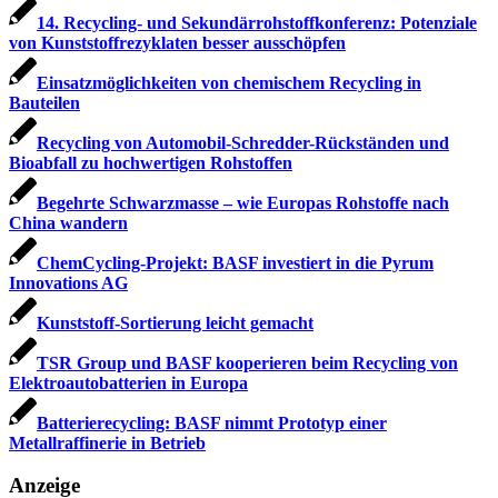
14. Recycling- und Sekundärrohstoffkonferenz: Potenziale
von Kunststoffrezyklaten besser ausschöpfen
Einsatzmöglichkeiten von chemischem Recycling in
Bauteilen
Recycling von Automobil-Schredder-Rückständen und
Bioabfall zu hochwertigen Rohstoffen
Begehrte Schwarzmasse – wie Europas Rohstoffe nach
China wandern
ChemCycling-Projekt: BASF investiert in die Pyrum
Innovations AG
Kunststoff-Sortierung leicht gemacht
TSR Group und BASF kooperieren beim Recycling von
Elektroautobatterien in Europa
Batterierecycling: BASF nimmt Prototyp einer
Metallraffinerie in Betrieb
Anzeige