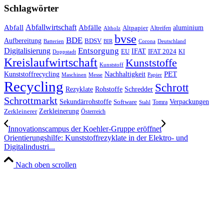
Schlagwörter
Abfall
Abfallwirtschaft
Abfälle
aluminium
Altpapier
Altholz
Altreifen
bvse
BDE
Aufbereitung
BDSV
Batterien
BIR
Corona
Deutschland
Entsorgung
Digitalisierung
IFAT
EU
IFAT 2024
KI
Doppstadt
Kreislaufwirtschaft
Kunststoffe
Kunststoff
Kunststoffrecycling
PET
Nachhaltigkeit
Maschinen
Messe
Papier
Recycling
Schrott
Rezyklate
Schredder
Rohstoffe
Schrottmarkt
Verpackungen
Sekundärrohstoffe
Software
Tomra
Stahl
Zerkleinerung
Zerkleinerer
Österreich
Innovationscampus der Koehler-Gruppe eröffnet
Orientierungshilfe: Kunststoffrezyklate in der Elektro- und
Digitalindustri...
Nach oben scrollen