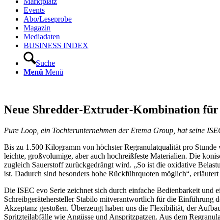
Marktplatz
Events
Abo/Leseprobe
Magazin
Mediadaten
BUSINESS INDEX
Suche
Menü
Menü
Neue Shredder-Extruder-Kombination für
Pure Loop, ein Tochterunternehmen der Erema Group, hat seine ISEC
Bis zu 1.500 Kilogramm von höchster Regranulatqualität pro Stunde 
leichte, großvolumige, aber auch hochreißfeste Materialien. Die koni
zugleich Sauerstoff zurückgedrängt wird. „So ist die oxidative Belastu
ist. Dadurch sind besonders hohe Rückführquoten möglich“, erläuter
Die ISEC evo Serie zeichnet sich durch einfache Bedienbarkeit und e
Schreibgerätehersteller Stabilo mitverantwortlich für die Einführun
Akzeptanz gestoßen. Überzeugt haben uns die Flexibilität, der Aufba
Spritzteilabfälle wie Angüsse und Anspritzpatzen. Aus dem Regranula