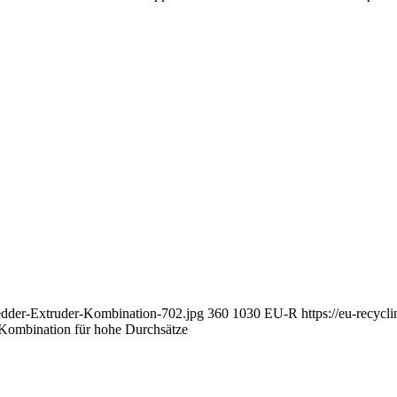
edder-Extruder-Kombination-702.jpg
360
1030
EU-R
https://eu-recy
Kombination für hohe Durchsätze