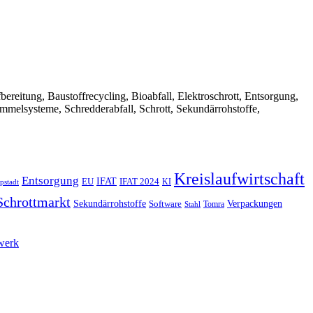
Aufbereitung, Baustoffrecycling, Bioabfall, Elektroschrott, Entsorgung,
ammelsysteme, Schredderabfall, Schrott, Sekundärrohstoffe,
Kreislaufwirtschaft
Entsorgung
IFAT
EU
IFAT 2024
KI
pstadt
Schrottmarkt
Verpackungen
Sekundärrohstoffe
Software
Tomra
Stahl
twerk