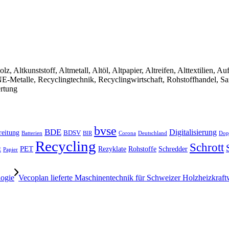
olz, Altkunststoff, Altmetall, Altöl, Altpapier, Altreifen, Alttextilien, 
, NE-Metalle, Recyclingtechnik, Recyclingwirtschaft, Rohstoffhandel, S
ertung
bvse
BDE
Digitalisierung
reitung
BDSV
Batterien
BIR
Dop
Corona
Deutschland
Recycling
Schrott
PET
Rezyklate
Schredder
t
Rohstoffe
Papier
logie
Vecoplan lieferte Maschinentechnik für Schweizer Holzheizkraf