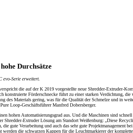
 hohe Durchsätze
 evo-Serie erweitert.
verspricht die auf der K 2019 vorgestellte neue Shredder-Extruder-K
sch konstruierte Förderschnecke führt zu einer starken Verdichtung, d
ng des Materials gering, was für die Qualität der Schmelze und in weite
t Pure Loop-Geschäftsführer Manfred Dobersberger.
inen hohen Automatisierungsgrad aus. Und die Maschinen sind schnell st
g der Shredder-Extruder Lösung am Standort Weißenburg: „Diese Recycl
u, die gute Verarbeitung und auch das sehr gute Projektmanagement bei
t werden die schwarzen Kappen für die Leuchtmarkierer der kompletten