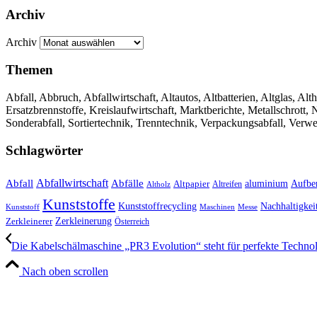
Archiv
Archiv
Themen
Abfall, Abbruch, Abfallwirtschaft, Altautos, Altbatterien, Altglas, Alth
Ersatzbrennstoffe, Kreislaufwirtschaft, Marktberichte, Metallschrott
Sonderabfall, Sortiertechnik, Trenntechnik, Verpackungsabfall, Verw
Schlagwörter
Abfall
Abfallwirtschaft
Abfälle
aluminium
Aufbe
Altpapier
Altholz
Altreifen
Kunststoffe
Kunststoffrecycling
Nachhaltigkei
Kunststoff
Maschinen
Messe
Zerkleinerung
Zerkleinerer
Österreich
Die Kabelschälmaschine „PR3 Evolution“ steht für perfekte Techno
Nach oben scrollen