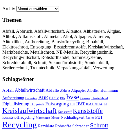
Archiv
Themen
Abfall, Abbruch, Abfallwirtschaft, Altautos, Altbatterien, Altglas,
Altholz, Altkunststoff, Altmetall, Altöl, Altpapier, Altreifen,
Alttextilien, Aufbereitung, Baustoffrecycling, Bioabfall,
Elektroschrott, Entsorgung, Ersatzbrennstoffe, Kreislaufwirtschaft,
Marktberichte, Metallschrott, NE-Metalle, Recyclingtechnik,
Recyclingwirtschaft, Rohstoffhandel, Sammelsysteme,
Schredderabfall, Schrott, Sekundärrohstoffe, Sonderabfall,
Sortiertechnik, Trenntechnik, Verpackungsabfall, Verwertung
Schlagwörter
Abfall
Abfallwirtschaft
Abfälle
aluminium
Altpapier
Altholz
Altreifen
bvse
BDE
Aufbereitung
BDSV
Batterien
BIR
Corona
Deutschland
Entsorgung
Digitalisierung
IFAT
EU
IFAT 2024
KI
Doppstadt
Kreislaufwirtschaft
Kunststoffe
Kunststoff
Kunststoffrecycling
PET
Nachhaltigkeit
Maschinen
Messe
Papier
Recycling
Schrott
Rezyklate
Schredder
Rohstoffe