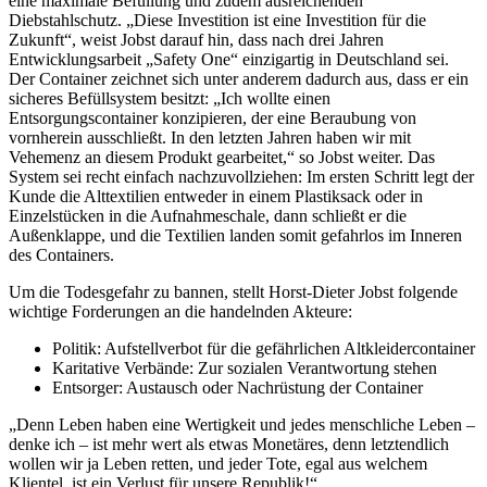
eine maximale Befüllung und zudem ausreichenden
Diebstahlschutz. „Diese Investition ist eine Investition für die
Zukunft“, weist Jobst darauf hin, dass nach drei Jahren
Entwicklungsarbeit „Safety One“ einzigartig in Deutschland sei.
Der Container zeichnet sich unter anderem dadurch aus, dass er ein
sicheres Befüllsystem besitzt: „Ich wollte einen
Entsorgungscontainer konzipieren, der eine Beraubung von
vornherein ausschließt. In den letzten Jahren haben wir mit
Vehemenz an diesem Produkt gearbeitet,“ so Jobst weiter. Das
System sei recht einfach nachzuvollziehen: Im ersten Schritt legt der
Kunde die Alttextilien entweder in einem Plastiksack oder in
Einzelstücken in die Aufnahmeschale, dann schließt er die
Außenklappe, und die Textilien landen somit gefahrlos im Inneren
des Containers.
Um die Todesgefahr zu bannen, stellt Horst-Dieter Jobst folgende
wichtige Forderungen an die handelnden Akteure:
Politik: Aufstellverbot für die gefährlichen Altkleidercontainer
Karitative Verbände: Zur sozialen Verantwortung stehen
Entsorger: Austausch oder Nachrüstung der Container
„Denn Leben haben eine Wertigkeit und jedes menschliche Leben –
denke ich – ist mehr wert als etwas Monetäres, denn letztendlich
wollen wir ja Leben retten, und jeder Tote, egal aus welchem
Klientel, ist ein Verlust für unsere Republik!“