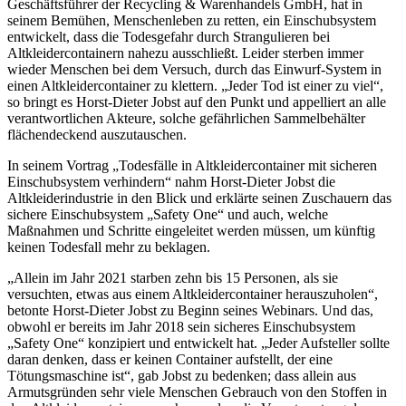
Geschäftsführer der Recycling & Warenhandels GmbH, hat in
seinem Bemühen, Menschenleben zu retten, ein Einschubsystem
entwickelt, dass die Todesgefahr durch Strangulieren bei
Altkleidercontainern nahezu ausschließt. Leider sterben immer
wieder Menschen bei dem Versuch, durch das Einwurf-System in
einen Altkleidercontainer zu klettern. „Jeder Tod ist einer zu viel“,
so bringt es Horst-Dieter Jobst auf den Punkt und appelliert an alle
verantwortlichen Akteure, solche gefährlichen Sammelbehälter
flächendeckend auszutauschen.
In seinem Vortrag „Todesfälle in Altkleidercontainer mit sicheren
Einschubsystem verhindern“ nahm Horst-Dieter Jobst die
Altkleiderindustrie in den Blick und erklärte seinen Zuschauern das
sichere Einschubsystem „Safety One“ und auch, welche
Maßnahmen und Schritte eingeleitet werden müssen, um künftig
keinen Todesfall mehr zu beklagen.
„Allein im Jahr 2021 starben zehn bis 15 Personen, als sie
versuchten, etwas aus einem Altkleidercontainer herauszuholen“,
betonte Horst-Dieter Jobst zu Beginn seines Webinars. Und das,
obwohl er bereits im Jahr 2018 sein sicheres Einschubsystem
„Safety One“ konzipiert und entwickelt hat. „Jeder Aufsteller sollte
daran denken, dass er keinen Container aufstellt, der eine
Tötungsmaschine ist“, gab Jobst zu bedenken; dass allein aus
Armutsgründen sehr viele Menschen Gebrauch von den Stoffen in