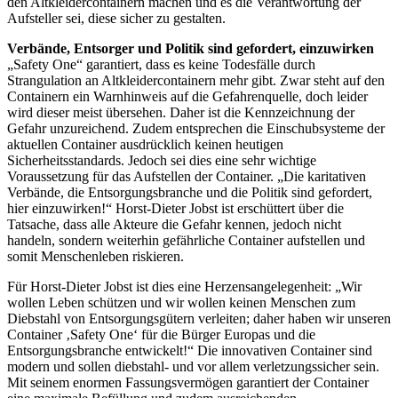
den Altkleidercontainern machen und es die Verantwortung der
Aufsteller sei, diese sicher zu gestalten.
Verbände, Entsorger und Politik sind gefordert, einzuwirken
„Safety One“ garantiert, dass es keine Todesfälle durch
Strangulation an Altkleidercontainern mehr gibt. Zwar steht auf den
Containern ein Warnhinweis auf die Gefahrenquelle, doch leider
wird dieser meist übersehen. Daher ist die Kennzeichnung der
Gefahr unzureichend. Zudem entsprechen die Einschubsysteme der
aktuellen Container ausdrücklich keinen heutigen
Sicherheitsstandards. Jedoch sei dies eine sehr wichtige
Voraussetzung für das Aufstellen der Container. „Die karitativen
Verbände, die Entsorgungsbranche und die Politik sind gefordert,
hier einzuwirken!“ Horst-Dieter Jobst ist erschüttert über die
Tatsache, dass alle Akteure die Gefahr kennen, jedoch nicht
handeln, sondern weiterhin gefährliche Container aufstellen und
somit Menschenleben riskieren.
Für Horst-Dieter Jobst ist dies eine Herzensangelegenheit: „Wir
wollen Leben schützen und wir wollen keinen Menschen zum
Diebstahl von Entsorgungsgütern verleiten; daher haben wir unseren
Container ‚Safety One‘ für die Bürger Europas und die
Entsorgungsbranche entwickelt!“ Die innovativen Container sind
modern und sollen diebstahl- und vor allem verletzungssicher sein.
Mit seinem enormen Fassungsvermögen garantiert der Container