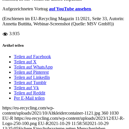
Aufgezeichneten Vortrag
auf YouTube ansehen
.
(Erschienen im EU-Recycling Magazin 11/2021, Seite 33, Autorin:
Annetta Buttitta, Webinar-Screenshot (Quelle: MSV GmbH))
3.935
Artikel teilen
Teilen auf Facebook
Teilen auf X
Teilen auf WhatsApp
Teilen auf Pinterest
Teilen auf LinkedIn
Teilen auf Tumblr
Teilen auf Vk
Teilen auf Reddit
Per E-Mail teilen
https://eu-recycling.com/wp-
content/uploads/2021/10/Altkleidercontainer-1121.jpg
360
1030
EU-R
https://eu-recycling.com/wp-content/uploads/2023/12/EU-R-
Logo-250-100.png
EU-R
2021-10-29 11:58:50
2021-10-29
13:35:05
Sichere Einschubsysteme retten Menschenleben