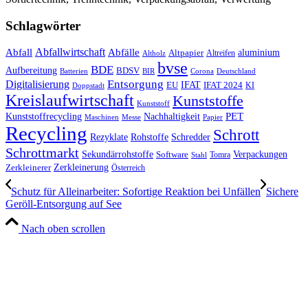
Schlagwörter
Abfall
Abfallwirtschaft
Abfälle
aluminium
Altpapier
Altholz
Altreifen
bvse
BDE
Aufbereitung
BDSV
Batterien
BIR
Corona
Deutschland
Entsorgung
Digitalisierung
IFAT
EU
IFAT 2024
KI
Doppstadt
Kreislaufwirtschaft
Kunststoffe
Kunststoff
Kunststoffrecycling
PET
Nachhaltigkeit
Maschinen
Messe
Papier
Recycling
Schrott
Rezyklate
Schredder
Rohstoffe
Schrottmarkt
Verpackungen
Sekundärrohstoffe
Software
Tomra
Stahl
Zerkleinerung
Zerkleinerer
Österreich
Schutz für Alleinarbeiter: Sofortige Reaktion bei Unfällen
Sichere
Geröll-Entsorgung auf See
Nach oben scrollen