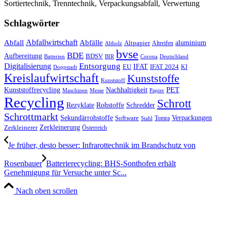
Sortiertechnik, Trenntechnik, Verpackungsabfall, Verwertung
Schlagwörter
Abfall
Abfallwirtschaft
Abfälle
aluminium
Altpapier
Altholz
Altreifen
bvse
BDE
Aufbereitung
BDSV
Batterien
BIR
Corona
Deutschland
Entsorgung
Digitalisierung
IFAT
EU
IFAT 2024
KI
Doppstadt
Kreislaufwirtschaft
Kunststoffe
Kunststoff
Kunststoffrecycling
PET
Nachhaltigkeit
Maschinen
Messe
Papier
Recycling
Schrott
Rezyklate
Schredder
Rohstoffe
Schrottmarkt
Verpackungen
Sekundärrohstoffe
Software
Tomra
Stahl
Zerkleinerung
Zerkleinerer
Österreich
Je früher, desto besser: Infrarottechnik im Brandschutz von
Rosenbauer
Batterierecycling: BHS-Sonthofen erhält
Genehmigung für Versuche unter Sc...
Nach oben scrollen