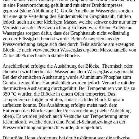
in eine Pressvorrichtung gefüllt und mit einer Drehdornpresse
gepresst (siehe Abbildung 1). Große Anteile an Wasserglas sorgten
für eine gute Verteilung des Bindemittels im Graphitstaub, führten
jedoch auch zu einer klebrigen Masse, welche schwer oder nur unter
Verlusten aus der Pressvorrichtung zu lösen war. Kleine Anteile an
Wasserglas sorgten dafür, dass der Graphitstaub nicht vollständig
von der Flüssigkeit benetzt wurde. Beim Auswerfen aus der
Pressvorrichtung zeigte sich dies durch Teilausbrüche am erzeugten
Block. Je nach verwendetem Wasserglas ergaben Massenanteile von
25 bis 40 % mechanisch stabile Blöcke.
Anschließend erfolgte die Aushärtung der Blöcke. Thermisch oder
chemisch wird hierbei das Wasser aus dem Wasserglas ausgebracht.
Bei der chemischen Aushärtung wurde Aluminium-Phosphat zum
Gemisch zugeführt. Hauptsächlich wurden jedoch Versuche mit der
thermischen Aushärtung durchgeführt. Bei Temperaturen von bis zu
350 °C wurden die Blöcke in einem Ofen temperiert. Das
Temperieren erfolgte in Stufen, sodass sich der Block langsam
aufheizen konnte. Die Aushärtung erfolgte meist nach dem
Entfernen des Blockes aus der Pressvorrichtung (siehe Abbildung
oben). Es wurden jedoch auch Versuche zur Temperierung unter
Klemmkraft, welche durch eine Parallel-Schraubzwinge an der
Pressvorrichtung aufgebracht wurde, durchgeführt.
Die größte Herausforderung bei der Aushärtung war die teilweise