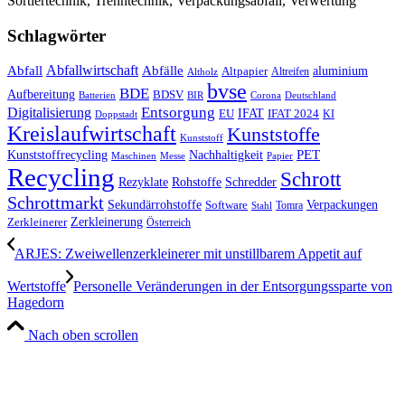
Sortiertechnik, Trenntechnik, Verpackungsabfall, Verwertung
Schlagwörter
Abfall
Abfallwirtschaft
Abfälle
aluminium
Altpapier
Altholz
Altreifen
bvse
BDE
Aufbereitung
BDSV
Batterien
BIR
Corona
Deutschland
Entsorgung
Digitalisierung
IFAT
EU
IFAT 2024
KI
Doppstadt
Kreislaufwirtschaft
Kunststoffe
Kunststoff
Kunststoffrecycling
PET
Nachhaltigkeit
Maschinen
Messe
Papier
Recycling
Schrott
Rezyklate
Schredder
Rohstoffe
Schrottmarkt
Verpackungen
Sekundärrohstoffe
Software
Tomra
Stahl
Zerkleinerung
Zerkleinerer
Österreich
ARJES: Zweiwellenzerkleinerer mit unstillbarem Appetit auf
Wertstoffe
Personelle Veränderungen in der Entsorgungssparte von
Hagedorn
Nach oben scrollen