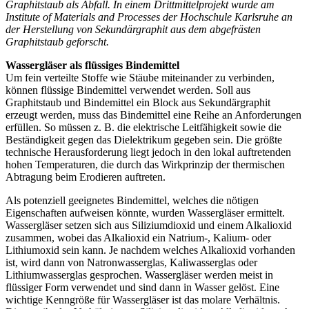
Graphitstaub als Abfall. In einem Drittmittelprojekt wurde am
Institute of Materials and Processes der Hochschule Karlsruhe an
der Herstellung von Sekundärgraphit aus dem abgefrästen
Graphitstaub geforscht.
Wassergläser als flüssiges Bindemittel
Um fein verteilte Stoffe wie Stäube miteinander zu verbinden,
können flüssige Bindemittel verwendet werden. Soll aus
Graphitstaub und Bindemittel ein Block aus Sekundärgraphit
erzeugt werden, muss das Bindemittel eine Reihe an Anforderungen
erfüllen. So müssen z. B. die elektrische Leitfähigkeit sowie die
Beständigkeit gegen das Dielektrikum gegeben sein. Die größte
technische Herausforderung liegt jedoch in den lokal auftretenden
hohen Temperaturen, die durch das Wirkprinzip der thermischen
Abtragung beim Erodieren auftreten.
Als potenziell geeignetes Bindemittel, welches die nötigen
Eigenschaften aufweisen könnte, wurden Wassergläser ermittelt.
Wassergläser setzen sich aus Siliziumdioxid und einem Alkalioxid
zusammen, wobei das Alkalioxid ein Natrium-, Kalium- oder
Lithiumoxid sein kann. Je nachdem welches Alkalioxid vorhanden
ist, wird dann von Natronwasserglas, Kaliwasserglas oder
Lithiumwasserglas gesprochen. Wassergläser werden meist in
flüssiger Form verwendet und sind dann in Wasser gelöst. Eine
wichtige Kenngröße für Wassergläser ist das molare Verhältnis.