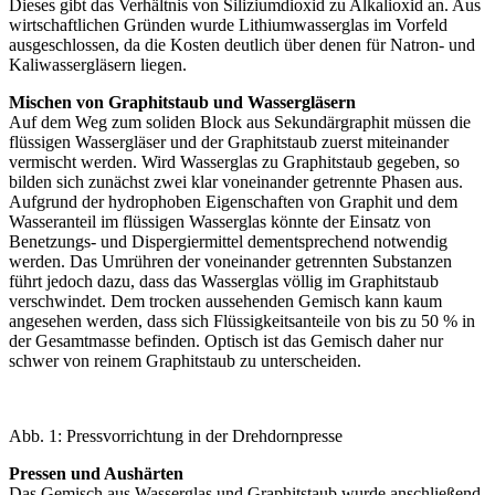
Dieses gibt das Verhältnis von Siliziumdioxid zu Alkalioxid an. Aus
wirtschaftlichen Gründen wurde Lithiumwasserglas im Vorfeld
ausgeschlossen, da die Kosten deutlich über denen für Natron- und
Kaliwassergläsern liegen.
Mischen von Graphitstaub und Wassergläsern
Auf dem Weg zum soliden Block aus Sekundärgraphit müssen die
flüssigen Wassergläser und der Graphitstaub zuerst miteinander
vermischt werden. Wird Wasserglas zu Graphitstaub gegeben, so
bilden sich zunächst zwei klar voneinander getrennte Phasen aus.
Aufgrund der hydrophoben Eigenschaften von Graphit und dem
Wasseranteil im flüssigen Wasserglas könnte der Einsatz von
Benetzungs- und Dispergiermittel dementsprechend notwendig
werden. Das Umrühren der voneinander getrennten Substanzen
führt jedoch dazu, dass das Wasserglas völlig im Graphitstaub
verschwindet. Dem trocken aussehenden Gemisch kann kaum
angesehen werden, dass sich Flüssigkeitsanteile von bis zu 50 % in
der Gesamtmasse befinden. Optisch ist das Gemisch daher nur
schwer von reinem Graphitstaub zu unterscheiden.
Abb. 1: Pressvorrichtung in der Drehdornpresse
Pressen und Aushärten
Das Gemisch aus Wasserglas und Graphitstaub wurde anschließend