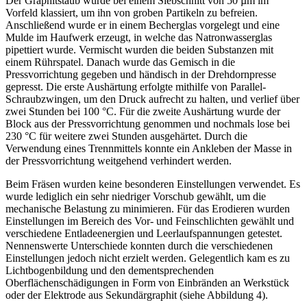
Der Graphitstaub wurde bei einem Siebschnitt von 50 µm im
Vorfeld klassiert, um ihn von groben Partikeln zu befreien.
Anschließend wurde er in einem Becherglas vorgelegt und eine
Mulde im Haufwerk erzeugt, in welche das Natronwasserglas
pipettiert wurde. Vermischt wurden die beiden Substanzen mit
einem Rührspatel. Danach wurde das Gemisch in die
Pressvorrichtung gegeben und händisch in der Drehdornpresse
gepresst. Die erste Aushärtung erfolgte mithilfe von Parallel-
Schraubzwingen, um den Druck aufrecht zu halten, und verlief über
zwei Stunden bei 100 °C. Für die zweite Aushärtung wurde der
Block aus der Pressvorrichtung genommen und nochmals lose bei
230 °C für weitere zwei Stunden ausgehärtet. Durch die
Verwendung eines Trennmittels konnte ein Ankleben der Masse in
der Pressvorrichtung weitgehend verhindert werden.
Beim Fräsen wurden keine besonderen Einstellungen verwendet. Es
wurde lediglich ein sehr niedriger Vorschub gewählt, um die
mechanische Belastung zu minimieren. Für das Erodieren wurden
Einstellungen im Bereich des Vor- und Feinschlichten gewählt und
verschiedene Entladeenergien und Leerlaufspannungen getestet.
Nennenswerte Unterschiede konnten durch die verschiedenen
Einstellungen jedoch nicht erzielt werden. Gelegentlich kam es zu
Lichtbogenbildung und den dementsprechenden
Oberflächenschädigungen in Form von Einbränden an Werkstück
oder der Elektrode aus Sekundärgraphit (siehe Abbildung 4).