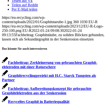
Teilen auf Vk
Teilen auf Reddit
Per E-Mail teilen
https://eu-recycling.com/wp-
content/uploads/2022/01/Graphitstaeube-1.jpg
360
1030
EU-R
https://eu-recycling.com/wp-content/uploads/2023/12/EU-R-Logo-
250-100.png
EU-R
2022-01-24 09:08:30
2022-01-24
09:13:55
Fachbeitrag: Graphitstäube, zu soliden Blöcken gebunden,
lassen sich als Sekundärgraphit in der Senkerosion einsetzen
Das könnte Sie auch interessieren
Fachbeitrag: Zerkleinerung von gebrauchten Graphit­
elektroden mit einer Rotorschere
Graphitrecyclingprojekt mit H.C. Starck Tungsten als
Partner
Fachbeitrag: Aufbereitungskonzept für gebrauchte
Graphitelektroden aus der Senkerosion
Recyceltes Graphit in Batteriequalität