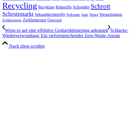
Recycling
Schrott
Rezyklate
Schredder
Rohstoffe
Schrottmarkt
Verpackungen
Sekundärrohstoffe
Software
Tomra
Stahl
Zerkleinerung
Zerkleinerer
Österreich
Wenn es auf eine effektive Grobzerkleinerung ankommt
Schlacke-
Wiederverwendung: Ein vielversprechender Zero-Waste-Ansatz
Nach oben scrollen