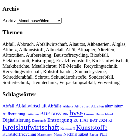
Archiv
Archiv
Themen
Abfall, Abbruch, Abfallwirtschaft, Altautos, Altbatterien, Altglas,
Altholz, Altkunststoff, Altmetall, Altöl, Altpapier, Altreifen,
Alttextilien, Aufbereitung, Baustoffrecycling, Bioabfall,
Elektroschrott, Entsorgung, Ersatzbrennstoffe, Kreislaufwirtschaft,
Marktberichte, Metallschrott, NE-Metalle, Recyclingtechnik,
Recyclingwirtschaft, Rohstoffhandel, Sammelsysteme,
Schredderabfall, Schrott, Sekundärrohstoffe, Sonderabfall,
Sortiertechnik, Trenntechnik, Verpackungsabfall, Verwertung
Schlagwörter
Abfall
Abfallwirtschaft
Abfälle
aluminium
Altpapier
Altholz
Altreifen
bvse
BDE
Aufbereitung
BDSV
Batterien
BIR
Corona
Deutschland
Entsorgung
Digitalisierung
IFAT
EU
IFAT 2024
KI
Doppstadt
Kreislaufwirtschaft
Kunststoffe
Kunststoff
Kunststoffrecycling
PET
Nachhaltigkeit
Maschinen
Messe
Papier