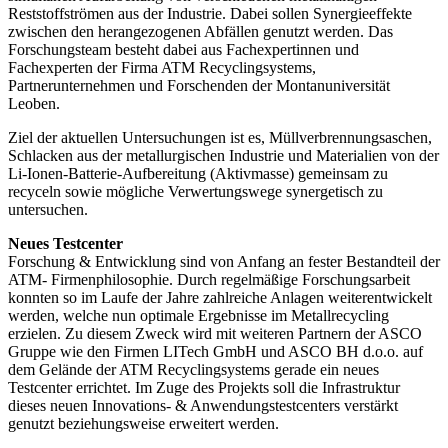
Reststoffströmen aus der Industrie. Dabei sollen Synergieeffekte
zwischen den herangezogenen Abfällen genutzt werden. Das
Forschungsteam besteht dabei aus Fachexpertinnen und
Fachexperten der Firma ATM Recyclingsystems,
Partnerunternehmen und Forschenden der Montanuniversität
Leoben.
Ziel der aktuellen Untersuchungen ist es, Müllverbrennungsaschen,
Schlacken aus der metallurgischen Industrie und Materialien von der
Li-Ionen-Batterie-Aufbereitung (Aktivmasse) gemeinsam zu
recyceln sowie mögliche Verwertungswege synergetisch zu
untersuchen.
Neues Testcenter
Forschung & Entwicklung sind von Anfang an fester Bestandteil der
ATM- Firmenphilosophie. Durch regelmäßige Forschungsarbeit
konnten so im Laufe der Jahre zahlreiche Anlagen weiterentwickelt
werden, welche nun optimale Ergebnisse im Metallrecycling
erzielen. Zu diesem Zweck wird mit weiteren Partnern der ASCO
Gruppe wie den Firmen LITech GmbH und ASCO BH d.o.o. auf
dem Gelände der ATM Recyclingsystems gerade ein neues
Testcenter errichtet. Im Zuge des Projekts soll die Infrastruktur
dieses neuen Innovations- & Anwendungstestcenters verstärkt
genutzt beziehungsweise erweitert werden.