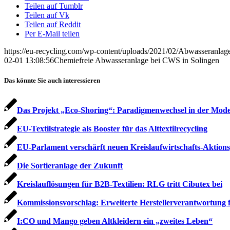
Teilen auf Tumblr
Teilen auf Vk
Teilen auf Reddit
Per E-Mail teilen
https://eu-recycling.com/wp-content/uploads/2021/02/Abwasseranlag
02-01 13:08:56
Chemiefreie Abwasseranlage bei CWS in Solingen
Das könnte Sie auch interessieren
Das Projekt „Eco-Shoring“: Paradigmenwechsel in der Mode
EU-Textilstrategie als Booster für das Alttextilrecycling
EU-Parlament verschärft neuen Kreislaufwirtschafts-Aktion
Die Sortieranlage der Zukunft
Kreislauflösungen für B2B-Textilien: RLG tritt Cibutex bei
Kommissionsvorschlag: Erweiterte Herstellerverantwortung f
I:CO und Mango geben Altkleidern ein „zweites Leben“