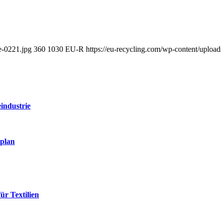
e-0221.jpg
360
1030
EU-R
https://eu-recycling.com/wp-content/upl
industrie
splan
ür Textilien