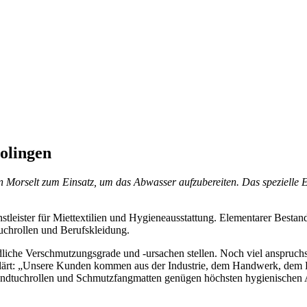
olingen
orselt zum Einsatz, um das Abwasser aufzubereiten. Das spezielle El
stleister für Miettextilien und Hygieneausstattung. Elementarer Besta
uchrollen und Berufskleidung.
edliche Verschmutzungsgrade und -ursachen stellen. Noch viel anspruchs
ärt: „Unsere Kunden kommen aus der Industrie, dem Handwerk, dem Ha
ffhandtuchrollen und Schmutzfangmatten genügen höchsten hygienische