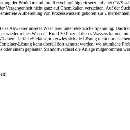
Nutzung der Produkte und ihre Recyclingfähigkeit setzt, arbeitet CWS
 der Vergangenheit nicht ganz auf Chemikalien verzichten. Auf der Su
 chemiefreie Aufbereitung von Prozesswässern gehören zur Unternehme
zt das Abwasser unserer Wäscherei unter elektrische Spannung. Das tr
r wieder reines Wasser.“ Rund 30 Prozent dieses Wassers kann dann wi
erei Jarfälla/Stefansdorp erwies sich die Lösung nicht nur als chemief
Container-Lösung kann überall dort genutzt werden, wo räumliche Prob
ages oder einem geplanten Standortwechsel die Anlage mitgenommen we
elt)