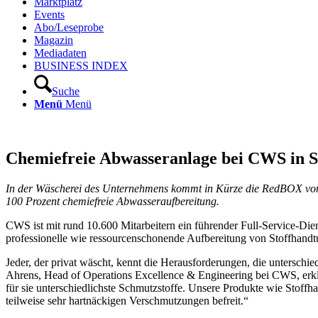
Marktplatz
Events
Abo/Leseprobe
Magazin
Mediadaten
BUSINESS INDEX
Suche
Menü
Menü
Chemiefreie Abwasseranlage bei CWS in S
In der Wäscherei des Unternehmens kommt in Kürze die RedBOX von M
100 Prozent chemiefreie Abwasseraufbereitung.
CWS ist mit rund 10.600 Mitarbeitern ein führender Full-Service-Dien
professionelle wie ressourcenschonende Aufbereitung von Stoffhandt
Jeder, der privat wäscht, kennt die Herausforderungen, die unterschi
Ahrens, Head of Operations Excellence & Engineering bei CWS, erkl
für sie unterschiedlichste Schmutzstoffe. Unsere Produkte wie Sto
teilweise sehr hartnäckigen Verschmutzungen befreit.“