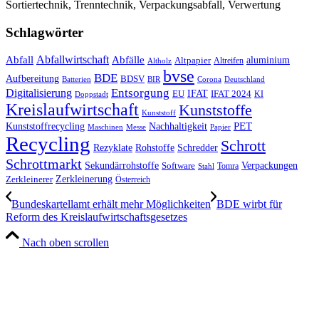
Sortiertechnik, Trenntechnik, Verpackungsabfall, Verwertung
Schlagwörter
Abfall
Abfallwirtschaft
Abfälle
aluminium
Altpapier
Altholz
Altreifen
bvse
BDE
Aufbereitung
BDSV
Batterien
BIR
Corona
Deutschland
Entsorgung
Digitalisierung
IFAT
EU
IFAT 2024
KI
Doppstadt
Kreislaufwirtschaft
Kunststoffe
Kunststoff
Kunststoffrecycling
PET
Nachhaltigkeit
Maschinen
Messe
Papier
Recycling
Schrott
Rezyklate
Schredder
Rohstoffe
Schrottmarkt
Verpackungen
Sekundärrohstoffe
Software
Tomra
Stahl
Zerkleinerung
Zerkleinerer
Österreich
Bundeskartellamt erhält mehr Möglichkeiten
BDE wirbt für
Reform des Kreislauf­wirtschaftsgesetzes
Nach oben scrollen