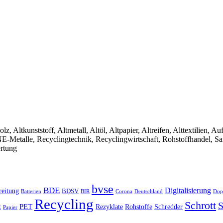
olz, Altkunststoff, Altmetall, Altöl, Altpapier, Altreifen, Alttextilien, 
, NE-Metalle, Recyclingtechnik, Recyclingwirtschaft, Rohstoffhandel, S
ertung
bvse
BDE
Digitalisierung
reitung
BDSV
Batterien
BIR
Dop
Corona
Deutschland
Recycling
Schrott
S
PET
Rezyklate
Schredder
t
Rohstoffe
Papier