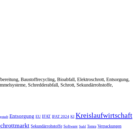
Aufbereitung, Baustoffrecycling, Bioabfall, Elektroschrott, Entsorgung,
ammelsysteme, Schredderabfall, Schrott, Sekundärrohstoffe,
Kreislaufwirtschaft
Entsorgung
IFAT
EU
IFAT 2024
KI
pstadt
chrottmarkt
Verpackungen
Sekundärrohstoffe
Software
Tomra
Stahl