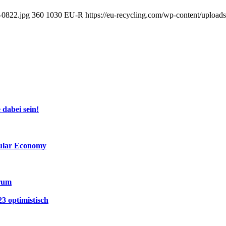
-0822.jpg
360
1030
EU-R
https://eu-recycling.com/wp-content/uplo
 dabei sein!
cular Economy
trum
3 optimistisch