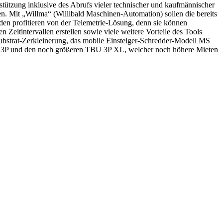
stützung inklusive des Abrufs vieler technischer und kaufmännischer
Mit „Willma“ (Willibald Maschinen-Automation) sollen die bereits
en profitieren von der Teleme­trie-Lösung, denn sie können
eitintervallen erstellen sowie viele weitere Vorteile des Tools
bstrat-Zerkleinerung, das mobile Einsteiger-Schredder-Modell MS
BU 3P und den noch größeren TBU 3P XL, welcher noch höhere Mieten