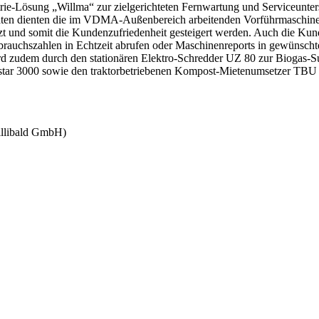
trie-Lösung „Willma“ zur zielgerichteten Fernwartung und Serviceunter
en dienten die im VDMA-Außenbereich arbeitenden Vorführmaschinen. 
t und somit die Kundenzufriedenheit gesteigert werden. Auch die Kund
chszahlen in Echtzeit abrufen oder Maschinenreports in gewünschten Z
 zudem durch den stationären Elektro-Schredder UZ 80 zur Biogas-Su
exstar 3000 sowie den traktorbetriebenen Kompost-Mietenumsetzer T
illibald GmbH)