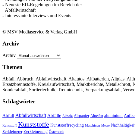
- Neueste EU-Regelungen im Bereich der
Abfallwirtschaft
- Interessante Interviews und Events
© MSV Mediaservice & Verlag GmbH
Archiv
Archiv
Themen
Abfall, Abbruch, Abfallwirtschaft, Altautos, Altbatterien, Altglas, Alth
Ersatzbrennstoffe, Kreislaufwirtschaft, Marktberichte, Metallschrott
Sonderabfall, Sortiertechnik, Trenntechnik, Verpackungsabfall, Verw
Schlagwörter
Abfall
Abfallwirtschaft
Abfälle
aluminium
Aufbe
Altpapier
Altholz
Altreifen
Kunststoffe
Kunststoffrecycling
Nachhaltigkei
Kunststoff
Maschinen
Messe
Zerkleinerung
Zerkleinerer
Österreich