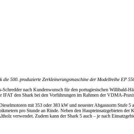
ik die 500. produzierte Zerkleinerungsmaschine der Modellreihe EP 55
ngs-Schredder nach Kundenwunsch für den portugiesischen Willibald-
m der IFAT den Shark bei den Vorführungen im Rahmen der VDMA-Praxis
ieselmotoren mit 353 oder 383 kW und neuester Abgasnorm Stufe 5 ausg
ubikmetern pro Stunde an Rinde. Neben den Haupteinsatzgebieten der
tholz verwendet. Zudem kann der Shark 5 auch – je nach Einsatzgebiet 