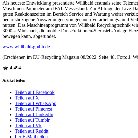
Als neueste Entwicklung präsentierte Willibald erstmals seine Teleme
Maschinen-Parameter am IFAT-Messestand. Zur Abfrage der Live-Dat
guten Reaktionszeiten im Bereich Service und Wartung weiter verkürz
bedarfsbezogene Auswertungen von genauen Verarbeitungs- und Verbrau
nutzen. Das Maschinenprogramm von Willibald Recyclingtechnik wird
3000 – Minishark, die mobile Drei-Fraktionen-Sternsieb-Anlage Fl
bewegen kann, abgerundet.
www.willibald-gmbh.de
(Erschienen im EU-Recycling Magazin 08/2022, Seite 48, Foto: J. W
4.494
Artikel teilen
Teilen auf Facebook
Teilen auf X
Teilen auf WhatsApp
Teilen auf Pinterest
Teilen auf LinkedIn
Teilen auf Tumblr
Teilen auf Vk
Teilen auf Reddit
Per E-Mail teilen