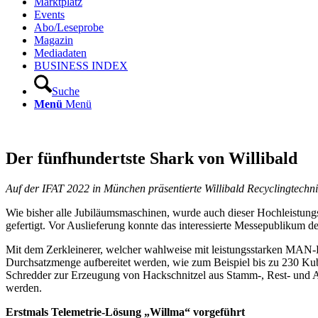
Marktplatz
Events
Abo/Leseprobe
Magazin
Mediadaten
BUSINESS INDEX
Suche
Menü
Menü
Der fünfhundertste Shark von Willibald
Auf der IFAT 2022 in München präsentierte Willibald Recyclingtechn
Wie bisher alle Jubiläumsmaschinen, wurde auch dieser Hochleistu
gefertigt. Vor Auslieferung konnte das interessierte Messepubliku
Mit dem Zerkleinerer, welcher wahlweise mit leistungsstarken MAN-D
Durchsatzmenge aufbereitet werden, wie zum Beispiel bis zu 230 K
Schredder zur Erzeugung von Hackschnitzel aus Stamm-, Rest- und Al
werden.
Erstmals Telemetrie-Lösung „Willma“ vorgeführt