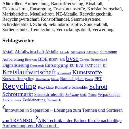
Alttextilien, Aufbereitung, Baustoffrecycling, Bioabfall,
Elektroschrott, Entsorgung, Ersatzbrennstoffe, Kreislaufwirtschaft,
Marktberichte, Metallschrott, NE-Metalle, Recyclingtechnik,
Recyclingwirtschaft, Rohstoffhandel, Sammelsysteme,
Schredderabfall, Schrott, Sekundärrohstoffe, Sonderabfall,
Sortiertechnik, Trenntechnik, Verpackungsabfall, Verwertung
Schlagwörter
Abfall
Abfallwirtschaft
Abfälle
aluminium
Altpapier
Altholz
Altreifen
bvse
BDE
Aufbereitung
BDSV
Batterien
BIR
Corona
Deutschland
Entsorgung
Digitalisierung
IFAT
EU
IFAT 2024
KI
Doppstadt
Kreislaufwirtschaft
Kunststoffe
Kunststoff
Kunststoffrecycling
PET
Nachhaltigkeit
Maschinen
Messe
Papier
Recycling
Schrott
Rezyklate
Schredder
Rohstoffe
Schrottmarkt
Verpackungen
Sekundärrohstoffe
Software
Tomra
Stahl
Zerkleinerung
Zerkleinerer
Österreich
Innovation in Separation – Lösungen zum Trennen und Sortieren
von TRENNSO...
AIK Technik – der Partner für die nachhaltige
Aufbereitung von Böden und...