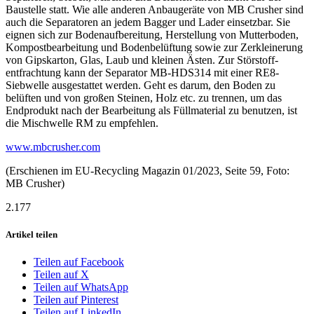
Baustelle statt. Wie alle anderen Anbaugeräte von MB Crusher sind
auch die Separatoren an jedem Bagger und Lader einsetzbar. Sie
eignen sich zur Bodenaufbereitung, Herstellung von Mutterboden,
Kompostbearbeitung und Bodenbelüftung sowie zur Zerkleinerung
von Gipskarton, Glas, Laub und kleinen Ästen. Zur Störstoff­
entfrachtung kann der Separator MB-HDS314 mit einer RE8-
Siebwelle ausgestattet werden. Geht es darum, den Boden zu
belüften und von großen Steinen, Holz etc. zu trennen, um das
Endprodukt nach der Bearbeitung als Füllmaterial zu benutzen, ist
die Mischwelle RM zu empfehlen.
www.mbcrusher.com
(Erschienen im EU-Recycling Magazin 01/2023, Seite 59, Foto:
MB Crusher)
2.177
Artikel teilen
Teilen auf Facebook
Teilen auf X
Teilen auf WhatsApp
Teilen auf Pinterest
Teilen auf LinkedIn