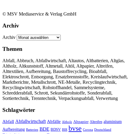
© MSV Mediaservice & Verlag GmbH
Archiv
Archiv
Themen
Abfall, Abbruch, Abfallwirtschaft, Altautos, Altbatterien, Altglas,
Altholz, Altkunststoff, Altmetall, Altöl, Altpapier, Altreifen,
Alttextilien, Aufbereitung, Baustoffrecycling, Bioabfall,
Elektroschrott, Entsorgung, Ersatzbrennstoffe, Kreislaufwirtschaft,
Marktberichte, Metallschrott, NE-Metalle, Recyclingtechnik,
Recyclingwirtschaft, Rohstoffhandel, Sammelsysteme,
Schredderabfall, Schrott, Sekundärrohstoffe, Sonderabfall,
Sortiertechnik, Trenntechnik, Verpackungsabfall, Verwertung
Schlagwörter
Abfall
Abfallwirtschaft
Abfälle
aluminium
Altpapier
Altholz
Altreifen
bvse
BDE
Aufbereitung
BDSV
Batterien
BIR
Corona
Deutschland