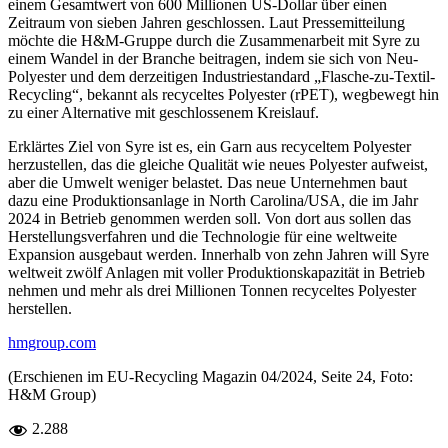
einem Gesamtwert von 600 Millionen US-Dollar über einen
Zeitraum von sieben Jahren geschlossen. Laut Pressemitteilung
möchte die H&M-Gruppe durch die Zusammenarbeit mit Syre zu
einem Wandel in der Branche beitragen, indem sie sich von Neu-
Polyester und dem derzeitigen Industriestandard „Flasche-zu-Textil-
Recycling“, bekannt als recyceltes Polyester (rPET), wegbewegt hin
zu einer Alternative mit geschlossenem Kreislauf.
Erklärtes Ziel von Syre ist es, ein Garn aus recyceltem Polyester
herzustellen, das die gleiche Qualität wie neues Polyester aufweist,
aber die Umwelt weniger belastet. Das neue Unternehmen baut
dazu eine Produktionsanlage in North Carolina/USA, die im Jahr
2024 in Betrieb genommen werden soll. Von dort aus sollen das
Herstellungsverfahren und die Technologie für eine weltweite
Expansion ausgebaut werden. Innerhalb von zehn Jahren will Syre
weltweit zwölf Anlagen mit voller Produktionskapazität in Betrieb
nehmen und mehr als drei Millionen Tonnen recyceltes Polyester
herstellen.
hmgroup.com
(Erschienen im EU-Recycling Magazin 04/2024, Seite 24, Foto:
H&M Group)
2.288