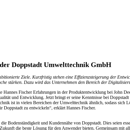
g der Doppstadt Umwelttechnik GmbH
itionierte Ziele. Kurzfristig stehen eine Effizienzsteigerung der Entw
ranche stärken. Dazu wird das Unternehmen den Bereich der Digitalisi
 Hannes Fischer Erfahrungen in der Produktentwicklung bei John Dee
alität und Entwicklung. Jetzt bringt er seine Kenntnisse bei Doppstadt
chnik ist in vielen Bereichen der Umwelttechnik ähnlich, sodass sich
r Doppstadt zu entwickeln“, erklärt Hannes Fischer.
ber die Bodenständigkeit und Kundennähe von Doppstadt. Dies seien ess
 in Zukunft die beste Lösung für den Anwender bieten. Gemeinsam mit a