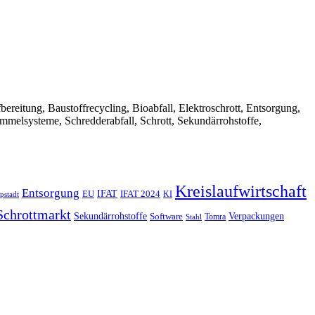
Aufbereitung, Baustoffrecycling, Bioabfall, Elektroschrott, Entsorgung,
ammelsysteme, Schredderabfall, Schrott, Sekundärrohstoffe,
Kreislaufwirtschaft
Entsorgung
IFAT
EU
IFAT 2024
KI
pstadt
Schrottmarkt
Verpackungen
Sekundärrohstoffe
Software
Tomra
Stahl