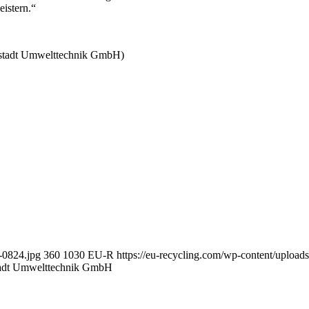
istern.“
pstadt Umwelttechnik GmbH)
-0824.jpg
360
1030
EU-R
https://eu-recycling.com/wp-content/uplo
stadt Umwelttechnik GmbH