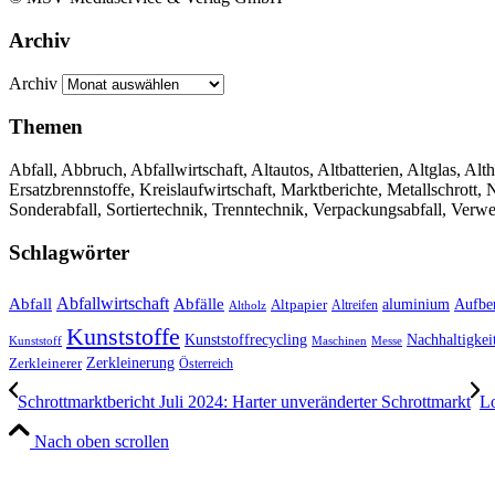
Archiv
Archiv
Themen
Abfall, Abbruch, Abfallwirtschaft, Altautos, Altbatterien, Altglas, Alth
Ersatzbrennstoffe, Kreislaufwirtschaft, Marktberichte, Metallschrott
Sonderabfall, Sortiertechnik, Trenntechnik, Verpackungsabfall, Verw
Schlagwörter
Abfall
Abfallwirtschaft
Abfälle
aluminium
Aufbe
Altpapier
Altholz
Altreifen
Kunststoffe
Kunststoffrecycling
Nachhaltigkei
Kunststoff
Maschinen
Messe
Zerkleinerung
Zerkleinerer
Österreich
Schrottmarktbericht Juli 2024: Harter unveränderter Schrottmarkt
Lo
Nach oben scrollen