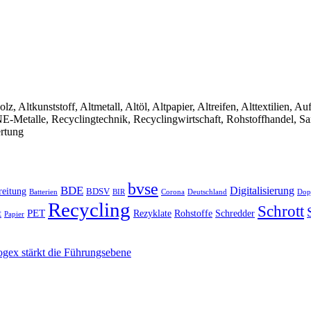
olz, Altkunststoff, Altmetall, Altöl, Altpapier, Altreifen, Alttextilien, 
, NE-Metalle, Recyclingtechnik, Recyclingwirtschaft, Rohstoffhandel, S
ertung
bvse
BDE
Digitalisierung
reitung
BDSV
Batterien
BIR
Dop
Corona
Deutschland
Recycling
Schrott
PET
Rezyklate
Schredder
t
Rohstoffe
Papier
gex stärkt die Führungsebene