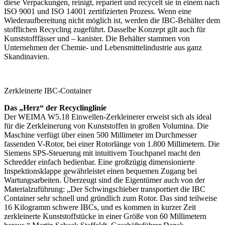
diese Verpackungen, reinigt, repariert und recycelt sie in einem nach
ISO 9001 und ISO 14001 zertifizierten Prozess. Wenn eine
Wiederaufbereitung nicht möglich ist, werden die IBC-Behälter dem
stofflichen Recycling zugeführt. Dasselbe Konzept gilt auch für
Kunststofffässer und – kanister. Die Behälter stammen von
Unternehmen der Chemie- und Lebensmittelindustrie aus ganz
Skandinavien.
Zerkleinerte IBC-Container
Das „Herz“ der Recyclinglinie
Der WEIMA W5.18 Einwellen-Zerkleinerer erweist sich als ideal
für die Zerkleinerung von Kunststoffen in großen Volumina. Die
Maschine verfügt über einen 500 Millimeter im Durchmesser
fassenden V-Rotor, bei einer Rotorlänge von 1.800 Millimetern. Die
Siemens SPS-Steuerung mit intuitivem Touchpanel macht den
Schredder einfach bedienbar. Eine großzügig dimensionierte
Inspektionsklappe gewährleistet einen bequemen Zugang bei
Wartungsarbeiten. Überzeugt sind die Eigentümer auch von der
Materialzuführung: „Der Schwingschieber transportiert die IBC
Container sehr schnell und gründlich zum Rotor. Das sind teilweise
16 Kilogramm schwere IBCs, und es kommen in kurzer Zeit
zerkleinerte Kunststoffstücke in einer Größe von 60 Millimetern