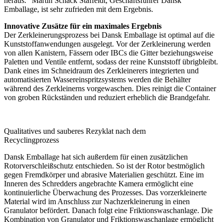
heraus.“ Martin Schack Staffeldt, Geschäftsführer Dansk
Emballage, ist sehr zufrieden mit dem Ergebnis.
Innovative Zusätze für ein maximales Ergebnis
Der Zerkleinerungsprozess bei Dansk Emballage ist optimal auf die
Kunststoffanwendungen ausgelegt. Vor der Zerkleinerung werden
von allen Kanistern, Fässern oder IBCs die Gitter beziehungsweise
Paletten und Ventile entfernt, sodass der reine Kunststoff übrigbleibt.
Dank eines im Schneidraum des Zerkleinerers integrierten und
automatisierten Wasser­einspritzsystems werden die Behälter
während des Zerkleinerns vorgewaschen. Dies reinigt die Container
von groben Rückständen und reduziert erheblich die Brandgefahr.
Qualitatives und sauberes Rezyklat nach dem
Recyclingprozess
Dansk Emballage hat sich außerdem für einen zusätzlichen
Rotorverschleißschutz entschieden. So ist der Rotor bestmöglich
gegen Fremdkörper und abrasive Materialien geschützt. Eine im
Inneren des Schredders angebrachte Kamera ermöglicht eine
kontinuierliche Überwachung des Prozesses. Das vorzerkleinerte
Material wird im Anschluss zur Nachzerkleinerung in einen
Granulator befördert. Danach folgt eine Friktionswaschanlage. Die
Kombination von Granulator und Friktionswaschanlage ermöglicht