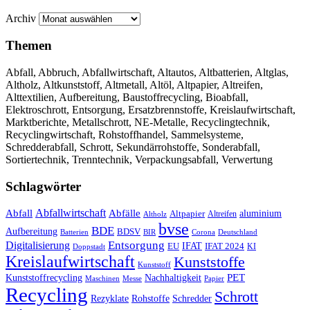
Archiv
Themen
Abfall, Abbruch, Abfallwirtschaft, Altautos, Altbatterien, Altglas,
Altholz, Altkunststoff, Altmetall, Altöl, Altpapier, Altreifen,
Alttextilien, Aufbereitung, Baustoffrecycling, Bioabfall,
Elektroschrott, Entsorgung, Ersatzbrennstoffe, Kreislaufwirtschaft,
Marktberichte, Metallschrott, NE-Metalle, Recyclingtechnik,
Recyclingwirtschaft, Rohstoffhandel, Sammelsysteme,
Schredderabfall, Schrott, Sekundärrohstoffe, Sonderabfall,
Sortiertechnik, Trenntechnik, Verpackungsabfall, Verwertung
Schlagwörter
Abfall
Abfallwirtschaft
Abfälle
aluminium
Altpapier
Altholz
Altreifen
bvse
BDE
Aufbereitung
BDSV
Batterien
BIR
Corona
Deutschland
Entsorgung
Digitalisierung
IFAT
EU
IFAT 2024
KI
Doppstadt
Kreislaufwirtschaft
Kunststoffe
Kunststoff
Kunststoffrecycling
PET
Nachhaltigkeit
Maschinen
Messe
Papier
Recycling
Schrott
Rezyklate
Schredder
Rohstoffe