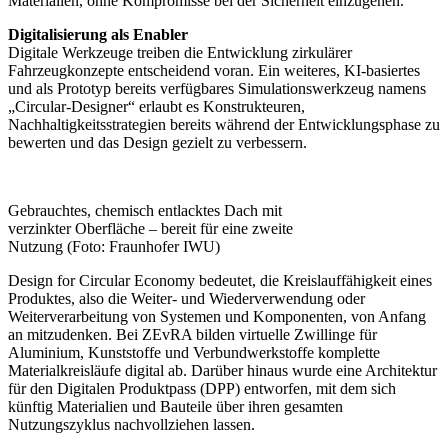
Materialien, ohne Kompromisse bei der Sicherheit einzugehen.
Digitalisierung als Enabler
Digitale Werkzeuge treiben die Entwicklung zirkulärer
Fahrzeugkonzepte entscheidend voran. Ein weiteres, KI-basiertes
und als Prototyp bereits verfügbares Simulationswerkzeug namens
„Circular-Designer“ erlaubt es Konstrukteuren,
Nachhaltigkeitsstrategien bereits während der Entwicklungsphase zu
bewerten und das Design gezielt zu verbessern.
Gebrauchtes, chemisch entlacktes Dach mit
verzinkter Oberfläche – bereit für eine zweite
Nutzung (Foto: Fraunhofer IWU)
Design for Circular Economy bedeutet, die Kreislauffähigkeit eines
Produktes, also die Weiter- und Wiederverwendung oder
Weiterverarbeitung von Systemen und Komponenten, von Anfang
an mitzudenken. Bei ZEvRA bilden virtuelle Zwillinge für
Aluminium, Kunststoffe und Verbundwerkstoffe komplette
Materialkreisläufe digital ab. Darüber hinaus wurde eine Architektur
für den Digitalen Produktpass (DPP) entworfen, mit dem sich
künftig Materialien und Bauteile über ihren gesamten
Nutzungszyklus nachvollziehen lassen.