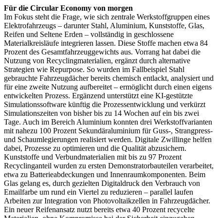
Für die Circular Economy von morgen
Im Fokus steht die Frage, wie sich zentrale Werkstoffgruppen eines
Elektrofahrzeugs – darunter Stahl, Aluminium, Kunststoffe, Glas,
Reifen und Seltene Erden – vollständig in geschlossene
Materialkreisläufe integrieren lassen. Diese Stoffe machen etwa 84
Prozent des Gesamtfahrzeuggewichts aus. Vorrang hat dabei die
Nutzung von Recy­clingmaterialien, ergänzt durch alternative
Strategien wie Repurpose. So wurden im Fallbeispiel Stahl
gebrauchte Fahrzeugdächer bereits chemisch entlackt, analysiert und
für eine zweite Nutzung aufbereitet – ermöglicht durch einen eigens
entwickelten Prozess. Ergänzend unterstützt eine KI-gestützte
Simulationssoftware künftig die Prozess­entwicklung und verkürzt
Simulationszeiten von bisher bis zu 14 Wochen auf ein bis zwei
Tage. Auch im Bereich Aluminium konnten drei Werkstoffvarianten
mit nahezu 100 Prozent Sekundäraluminium für Guss-, Strangpress-
und Schaumlegierungen realisiert werden. Digitale Zwillinge helfen
dabei, Prozesse zu optimieren und die Qualität abzusichern.
Kunststoffe und Verbundmaterialien mit bis zu 97 Prozent
Recyclinganteil wurden zu ersten Demons­tratorbauteilen verarbeitet,
etwa zu Batterieabdeckungen und Innenraumkomponenten. Beim
Glas gelang es, durch gezielten Digitaldruck den Verbrauch von
Emailfarbe um rund ein Viertel zu reduzieren – parallel laufen
Arbeiten zur Integration von Photovoltaikzellen in Fahrzeugdächer.
Ein neuer Reifenansatz nutzt bereits etwa 40 Prozent recycelte