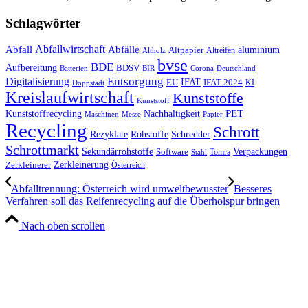
Schlagwörter
Abfall
Abfallwirtschaft
Abfälle
aluminium
Altpapier
Altholz
Altreifen
bvse
BDE
Aufbereitung
BDSV
Batterien
BIR
Corona
Deutschland
Entsorgung
Digitalisierung
IFAT
EU
IFAT 2024
KI
Doppstadt
Kreislaufwirtschaft
Kunststoffe
Kunststoff
Kunststoffrecycling
PET
Nachhaltigkeit
Maschinen
Messe
Papier
Recycling
Schrott
Rezyklate
Schredder
Rohstoffe
Schrottmarkt
Verpackungen
Sekundärrohstoffe
Software
Tomra
Stahl
Zerkleinerung
Zerkleinerer
Österreich
Abfalltrennung: Österreich wird umweltbewusster
Besseres
Verfahren soll das Reifenrecycling auf die Überholspur bringen
Nach oben scrollen