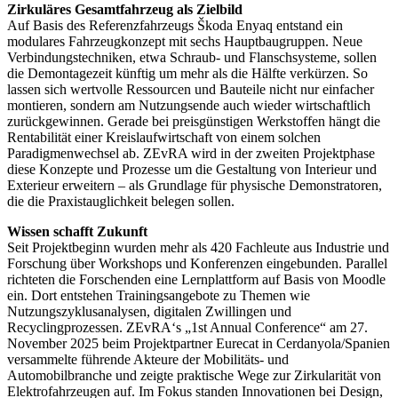
Zirkuläres Gesamtfahrzeug als Zielbild
Auf Basis des Referenzfahrzeugs Škoda Enyaq entstand ein
modulares Fahrzeugkonzept mit sechs Hauptbaugruppen. Neue
Verbindungstechniken, etwa Schraub- und Flanschsysteme, sollen
die Demontagezeit künftig um mehr als die Hälfte verkürzen. So
lassen sich wertvolle Ressourcen und Bauteile nicht nur einfacher
montieren, sondern am Nutzungsende auch wieder wirtschaftlich
zurückgewinnen. Gerade bei preisgünstigen Werkstoffen hängt die
Rentabilität einer Kreislaufwirtschaft von einem solchen
Paradigmenwechsel ab. ZEvRA wird in der zweiten Projektphase
diese Konzepte und Prozesse um die Gestaltung von Interieur und
Exterieur erweitern – als Grundlage für physische Demonstratoren,
die die Praxistauglichkeit belegen sollen.
Wissen schafft Zukunft
Seit Projektbeginn wurden mehr als 420 Fachleute aus Industrie und
Forschung über Workshops und Konferenzen eingebunden. Parallel
richteten die Forschenden eine Lernplattform auf Basis von Moodle
ein. Dort entstehen Trainingsangebote zu Themen wie
Nutzungszyklusanalysen, digitalen Zwillingen und
Recyclingprozessen. ZEvRA‘s „1st Annual Conference“ am 27.
November 2025 beim Projektpartner Eurecat in Cerdanyola/Spanien
versammelte führende Akteure der Mobilitäts- und
Automobilbranche und zeigte praktische Wege zur Zirkularität von
Elektrofahrzeugen auf. Im Fokus standen Innovationen bei Design,