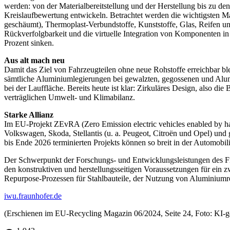
werden: von der Materialbereitstellung und der Herstellung bis zu 
Kreislaufbewertung entwickeln. Betrachtet werden die wichtigsten Ma
geschäumt), Thermoplast-Verbundstoffe, Kunststoffe, Glas, Reifen und
Rückverfolgbarkeit und die virtuelle Integration von Komponenten in
Prozent sinken.
Aus alt mach neu
Damit das Ziel von Fahrzeugteilen ohne neue Rohstoffe erreichbar ble
sämtliche Aluminiumlegierungen bei gewalzten, gegossenen und Alumi
bei der Lauffläche. Bereits heute ist klar: Zirkuläres Design, also di
verträglichen Umwelt- und Klimabilanz.
Starke Allianz
Im EU-Projekt ZEvRA (Zero Emission electric vehicles enabled by ha
Volkswagen, Skoda, Stellantis (u. a. Peugeot, Citroën und Opel) und 
bis Ende 2026 terminierten Projekts können so breit in der Automobil
Der Schwerpunkt der Forschungs- und Entwicklungsleistungen des Fra
den konstruktiven und herstellungsseitigen Voraussetzungen für ein 
Repurpose-Prozessen für Stahlbauteile, der Nutzung von Aluminiumre
iwu.fraunhofer.de
(Erschienen im EU-Recycling Magazin 06/2024, Seite 24, Foto: KI-ge