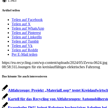
1.943
Artikel teilen
Teilen auf Facebook
Teilen auf X
Teilen auf WhatsApp
Teilen auf Pinterest
Teilen auf LinkedIn
Teilen auf Tumblr
Teilen auf Vk
Teilen auf Reddit
Per E-Mail teilen
https://eu-recycling.com/wp-content/uploads/2024/05/Zevra-0624.jpg
08:58:31
Lösungen für ein kreislauffähiges elektrisches Fahrzeug
Das könnte Sie auch interessieren
Altfahrzeuge: Projekt „MaterialLoop“ testet Kreislaufwirtsch
Kartell für das Recycling von Altfahrzeugen: Automobilherst
Fraunhofer IWU bringt Robotern hochpräzises Arbeiten bei