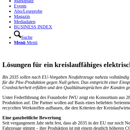
Marktplatz
Events
Abo/Leseprobe
Magazin
Mediadaten
BUSINESS INDEX
Suche
Menü
Menü
Lösungen für ein kreislauffähiges elektris
Bis 2035 sollen nach EU-Vorgaben Neufahrzeuge nahezu vollständig a
für die Pkw-Produktion gegen Null gehen. Das entspricht einer Eins
Crashsicherheit erfüllen und den Qualitätsansprüchen der Kunden g
Unter Federführung des Fraunhofer IWU zeigt ein Konsortium aus 28
Produktion auf. Die Partner wollen auf Basis eines beliebten Serien
recycelten Werkstoffen aufbauen, die den Kriterien der Kreislaufwirts
Eine ganzheitliche Bewertung
Seit vergangenem Jahr steht fest, dass ab 2035 in der EU nur noch N
Fahrzeuge stimmt – ihre Produktion ist mit einem deutlich höheren C