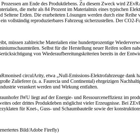
den Prozessen am Ende des Produktlebens. Zu diesem Zweck wird ZEvRA 
terialien, die mehr als 84 Prozent im Materialmix eines typischen Ele
 Seltene Erden. Die erarbeiteten Lösungen werden durch eine Reihe von
 ein vollständig reproduzierbares Fahrzeug sicherzustellen. Der CO2-
ibt, müssen zahlreiche Materialien eine hundertprozentige Wiederverwen
niumschaumteilen. Selbst für die Herstellung neuer Reifen sollen na
e Berücksichtigung von Wiederaufbereitungskriterien bereits in der Entwic
Rmonised circulArity, etwa „Null-Emissions-Elektrofahrzeuge dank har
große Zulieferer (u. a. Faurecia und Continental) ehrgeizigen Nachhalt
industrie verankert werden und Wirkung entfalten.
unhofer IWU liegt auf der Energie- und Ressourceneffizienz im produz
zweites oder drittes Produktleben möglichst vieler Erzeugnisse. Bei Z
zyklaten für Knet-, Guss- und Schaumbauteile sowie der konstruktions
neriertes Bild/Adobe Firefly)