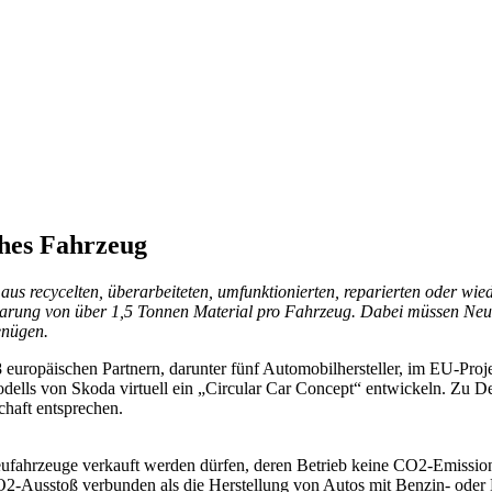
ches Fahrzeug
us recycelten, überarbeiteten, umfunktionierten, reparierten oder wi
parung von über 1,5 Tonnen Material pro Fahrzeug. Dabei müssen Neufa
enügen.
 europäischen Partnern, darunter fünf Automobilhersteller, im EU-P
modells von Skoda virtuell ein „Circular Car Concept“ entwickeln. Zu 
chaft entsprechen.
eufahrzeuge verkauft werden dürfen, deren Betrieb keine CO2-Emissione
O2-Ausstoß verbunden als die Herstellung von Autos mit Benzin- oder 