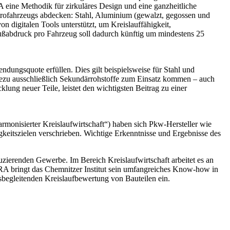
eine Methodik für zirkuläres Design und eine ganzheitliche
ktrofahrzeugs abdecken: Stahl, Aluminium (gewalzt, gegossen und
 digitalen Tools unterstützt, um Kreislauffähigkeit,
Fußabdruck pro Fahrzeug soll dadurch künftig um mindestens 25
dungsquote erfüllen. Dies gilt beispielsweise für Stahl und
hezu ausschließlich Sekundärrohstoffe zum Einsatz kommen – auch
klung neuer Teile, leistet den wichtigsten Beitrag zu einer
monisierter Kreislaufwirtschaft“) haben sich Pkw-Hersteller wie
igkeitszielen verschrieben. Wichtige Erkenntnisse und Ergebnisse des
ierenden Gewerbe. Im Bereich Kreislaufwirtschaft arbeitet es an
EvRA bringt das Chemnitzer Institut sein umfangreiches Know-how in
begleitenden Kreislaufbewertung von Bauteilen ein.