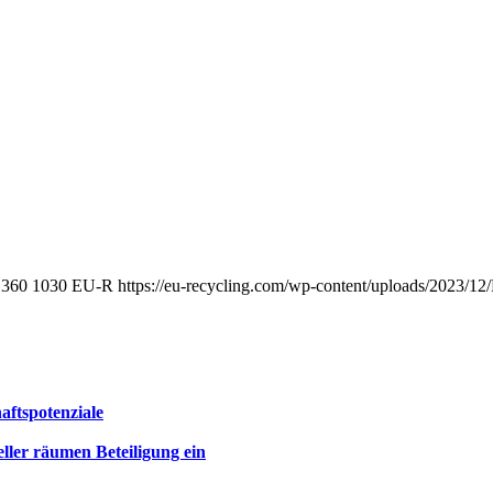
360
1030
EU-R
https://eu-recycling.com/wp-content/uploads/2023/
aftspotenziale
eller räumen Beteiligung ein