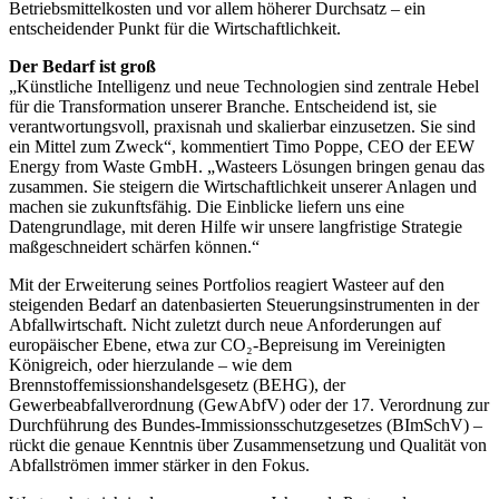
Betriebsmittelkosten und vor allem höherer Durchsatz – ein
entscheidender Punkt für die Wirtschaftlichkeit.
Der Bedarf ist groß
„Künstliche Intelligenz und neue Technologien sind zentrale Hebel
für die Transformation unserer Branche. Entscheidend ist, sie
verantwortungsvoll, praxisnah und skalierbar einzusetzen. Sie sind
ein Mittel zum Zweck“, kommentiert Timo Poppe, CEO der EEW
Energy from Waste GmbH. „Wasteers Lösungen bringen genau das
zusammen. Sie steigern die Wirtschaftlichkeit unserer Anlagen und
machen sie zukunftsfähig. Die Einblicke liefern uns eine
Datengrundlage, mit deren Hilfe wir unsere langfristige Strategie
maßgeschneidert schärfen können.“
Mit der Erweiterung seines Portfolios reagiert Wasteer auf den
steigenden Bedarf an datenbasierten Steuerungsinstrumenten in der
Abfallwirtschaft. Nicht zuletzt durch neue Anforderungen auf
europäischer Ebene, etwa zur CO₂-Bepreisung im Vereinigten
Königreich, oder hierzulande – wie dem
Brennstoffemissionshandelsgesetz (BEHG), der
Gewerbeabfallverordnung (GewAbfV) oder der 17. Verordnung zur
Durchführung des Bundes-Immissionsschutzgesetzes (BImSchV) –
rückt die genaue Kenntnis über Zusammensetzung und Qualität von
Abfallströmen immer stärker in den Fokus.