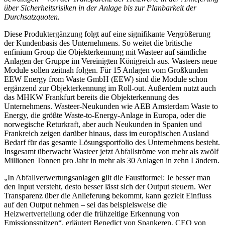
über Sicherheitsrisiken in der Anlage bis zur Planbarkeit der
Durchsatzquoten.
Diese Produktergänzung folgt auf eine signifikante Vergrößerung
der Kundenbasis des Unternehmens. So weitet die britische
enfinium Group die Objekterkennung mit Wasteer auf sämtliche
Anlagen der Gruppe im Vereinigten Königreich aus. Wasteers neue
Module sollen zeitnah folgen. Für 15 Anlagen vom Großkunden
EEW Energy from Waste GmbH (EEW) sind die Module schon
ergänzend zur Objekterkennung im Roll-out. Außerdem nutzt auch
das MHKW Frankfurt bereits die Objekterkennung des
Unternehmens. Wasteer-Neukunden wie AEB Amsterdam Waste to
Energy, die größte Waste-to-Energy-Anlage in Europa, oder die
norwegische Returkraft, aber auch Neukunden in Spanien und
Frankreich zeigen darüber hinaus, dass im europä­ischen Ausland
Bedarf für das gesamte Lösungsportfolio des Unternehmens besteht.
Insgesamt überwacht Wasteer jetzt Abfallströme von mehr als zwölf
Millionen Tonnen pro Jahr in mehr als 30 Anlagen in zehn Ländern.
„In Abfallverwertungsanlagen gilt die Faustformel: Je besser man
den Input versteht, desto besser lässt sich der Output steuern. Wer
Transparenz über die Anlieferung bekommt, kann gezielt Einfluss
auf den Output nehmen – sei das beispielsweise die
Heizwertverteilung oder die frühzeitige Erkennung von
Emissionsspitzen“, erläutert Benedict von Spankeren, CEO von