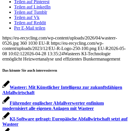
Teilen auf Pinterest
Teilen auf LinkedIn
Teilen auf Tumblr
Teilen auf Vk
Teilen auf Reddit
Per E-Mail teilen
https://eu-recycling.com/wp-content/uploads/2026/04/wasteer-
0526.jpg
360
1030
EU-R
https://eu-recycling.com/wp-
content/uploads/2023/12/EU-R-Logo-250-100.png
EU-R
2026-05-
08 10:02:12
2026-04-28 13:35:24
Wasteers KI-Technologie
ermöglicht Heizwertanalyse und effizientes Bunkermanagement
Das könnte Sie auch interessieren
Wasteer: Mit Künstlicher Intelligenz zur zukunfts­fähigen
Abfallwirtschaft
Führender englischer Abfallverwerter enfinium
modernisiert alle eigenen Anlagen mit Wasteer
KI-Software gefragt: Europäische Abfallwirtschaft setzt auf
Wasteer