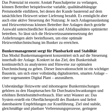
Das Potenzial ist enorm: Anstatt Pauschalpreise zu verlangen,
können Betreiber beispielsweise variable, qualitätsabhängige
Preismodelle einführen, bei denen der Kunde basierend auf dem
tatsächlichen Heizwert seiner Lieferung bezahlt. Es ermöglicht aber
auch eine aktive Steuerung der Nutzung: Je nach Anlagenauslastung
und Heizwertniveau können Betreiber ihre Anlagen durch gezielte
Auswahl unterschiedlicher Kunden und Abfallqualitäten optimierter
betreiben. So lässt sich die Heizwertzusammensetzung der
Anlieferungen aktiv beeinflussen, um eine optimale
Heizwertdurchmischung im Bunker zu erreichen.
Bunkermanagement sorgt für Planbarkeit und Stabilität
Das Modul Bunkermanagement konzentriert sich auf die Steuerung
innerhalb der Anlage. Konkret ist das Ziel, den Bunkerinhalt
kontinuierlich zu analysieren und Hinweise zur optimalen
Durchmischung zu geben. Dieser Innovationsschritt ist ein wichtiger
Baustein, um sich einer vollständig digitalisierten, smarten Anlage –
einer sogenannten Digital Plant – anzunähern.
Unbeständige Heizwerte und inhomogene Bunkermischungen
gehören zu den Hauptursachen für Durchsatzschwankungen und
erhöhten Betriebsmittelverbrauch. Hier setzt Wasteer an: Das
System erstellt ein Oberflächenprofil des Bunkers und liefert
datenbasierte Empfehlungen zur Kranführung. Ziel sind stabile,
gleichmäßige und planbare Verbrennungsprozesse, geringere