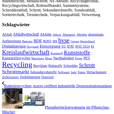
Marktberichte, Metallschrott, NE-Metalle, Recyclingtechnik,
Recyclingwirtschaft, Rohstoffhandel, Sammelsysteme,
Schredderabfall, Schrott, Sekundärrohstoffe, Sonderabfall,
Sortiertechnik, Trenntechnik, Verpackungsabfall, Verwertung
Schlagwörter
Abfall
Abfallwirtschaft
Abfälle
aluminium
Altpapier
Altholz
Altreifen
bvse
BDE
Aufbereitung
BDSV
Batterien
BIR
Corona
Deutschland
Entsorgung
Digitalisierung
IFAT
EU
IFAT 2024
KI
Doppstadt
Kreislaufwirtschaft
Kunststoffe
Kunststoff
Kunststoffrecycling
PET
Nachhaltigkeit
Maschinen
Messe
Papier
Recycling
Schrott
Rezyklate
Schredder
Rohstoffe
Schrottmarkt
Verpackungen
Sekundärrohstoffe
Software
Tomra
Stahl
Zerkleinerung
Zerkleinerer
Österreich
Batterierecycling: tozero eröffnet industrielle Demonstrations­anlage
Phosphorrückgewinnung im Pflugschar-
Mischer