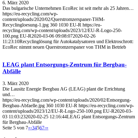
6. März 2020
Das bulgarische Unternehmen EcoRec ist seit mehr als 25 Jahren…
https://eu-recycling.com/wp-
content/uploads/2020/02/Querstromzerspaner-THM-
Recyclingloesung-1.jpg
360
1030
EU-R
https://eu-
recycling.com/wp-content/uploads/2023/12/EU-R-Logo-250-
100.png
EU-R
2020-03-06 09:08:07
2020-02-26
11:23:10
Recyclinglösung für Autokatalysatoren und Elektroschrott:
EcoRec nimmt neuen Querstromzerspaner von THM in Betrieb
LEAG plant Entsorgungs-Zentrum für Bergbau-
Abfälle
3. März 2020
Die Lausitz Energie Bergbau AG (LEAG) plant die Errichtung
und…
https://eu-recycling.com/wp-content/uploads/2020/02/Entsorgung-
Bergbau-Abfaelle.jpg
360
1030
EU-R
https://eu-recycling.com/wp-
content/uploads/2023/12/EU-R-Logo-250-100.png
EU-R
2020-03-
03 11:03:23
2020-02-25 12:16:44
LEAG plant Entsorgungs-Zentrum
für Bergbau-Abfälle
Seite 5 von 7
«
‹
3
4
5
6
7
›
»