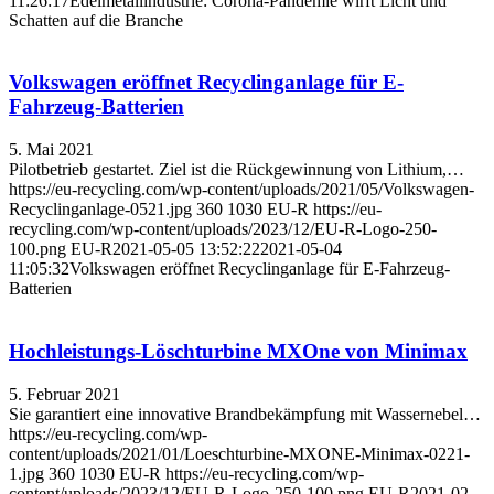
11:26:17
Edelmetallindustrie: Corona-Pandemie wirft Licht und
Schatten auf die Branche
Volkswagen eröffnet Recyclinganlage für E-
Fahrzeug-Batterien
5. Mai 2021
Pilotbetrieb gestartet. Ziel ist die Rückgewinnung von Lithium,…
https://eu-recycling.com/wp-content/uploads/2021/05/Volkswagen-
Recyclinganlage-0521.jpg
360
1030
EU-R
https://eu-
recycling.com/wp-content/uploads/2023/12/EU-R-Logo-250-
100.png
EU-R
2021-05-05 13:52:22
2021-05-04
11:05:32
Volkswagen eröffnet Recyclinganlage für E-Fahrzeug-
Batterien
Hochleistungs-Löschturbine MXOne von Minimax
5. Februar 2021
Sie garantiert eine innovative Brandbekämpfung mit Wassernebel…
https://eu-recycling.com/wp-
content/uploads/2021/01/Loeschturbine-MXONE-Minimax-0221-
1.jpg
360
1030
EU-R
https://eu-recycling.com/wp-
content/uploads/2023/12/EU-R-Logo-250-100.png
EU-R
2021-02-