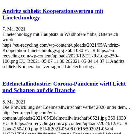
Andritz schließt Kooperationsvertrag mit
Linetechnology
7. Mai 2021
Linetechnology mit Hauptsitz in Waidhofen/Ybbs, Österreich
wurde…
https://eu-recycling.com/wp-content/uploads/2021/05/Andritz-
Kooperation-Linetechnology.jpg
360
1030
EU-R
https://eu-
recycling.com/wp-content/uploads/2023/12/EU-R-Logo-250-
100.png
EU-R
2021-05-07 11:30:26
2021-05-04 14:37:11
Andritz
schließt Kooperationsvertrag mit Linetechnology
Edelmetallindustrie: Corona-Pandemie wirft Licht
und Schatten auf die Branche
6. Mai 2021
Die Entwicklung der Edelmetallwirtschaft verlief 2020 unter dem…
https://eu-recycling.com/wp-
content/uploads/2021/05/Edelmetallwirtschaft-0521.jpg
360
1030
EU-R
https://eu-recycling.com/wp-content/uploads/2023/12/EU-R-
Logo-250-100.png
EU-R
2021-05-06 09:15:50
2021-05-04