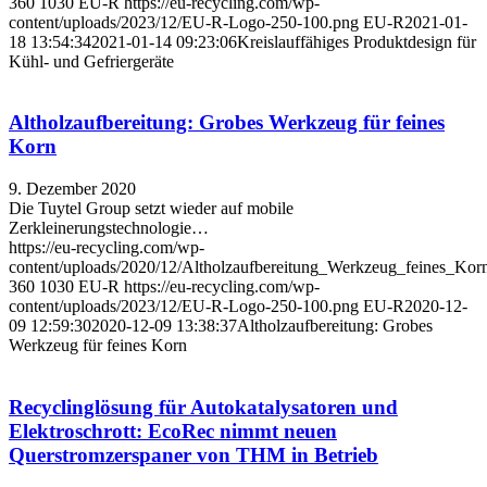
360
1030
EU-R
https://eu-recycling.com/wp-
content/uploads/2023/12/EU-R-Logo-250-100.png
EU-R
2021-01-
18 13:54:34
2021-01-14 09:23:06
Kreislauffähiges Produktdesign für
Kühl- und Gefriergeräte
Altholzaufbereitung: Grobes Werkzeug für feines
Korn
9. Dezember 2020
Die Tuytel Group setzt wieder auf mobile
Zerkleinerungstechnologie…
https://eu-recycling.com/wp-
content/uploads/2020/12/Altholzaufbereitung_Werkzeug_feines_Korn
360
1030
EU-R
https://eu-recycling.com/wp-
content/uploads/2023/12/EU-R-Logo-250-100.png
EU-R
2020-12-
09 12:59:30
2020-12-09 13:38:37
Altholzaufbereitung: Grobes
Werkzeug für feines Korn
Recyclinglösung für Autokatalysatoren und
Elektroschrott: EcoRec nimmt neuen
Querstromzerspaner von THM in Betrieb