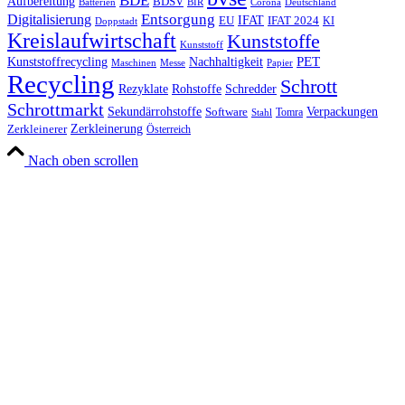
BDE
Aufbereitung
BDSV
Batterien
BIR
Corona
Deutschland
Entsorgung
Digitalisierung
IFAT
EU
IFAT 2024
KI
Doppstadt
Kreislaufwirtschaft
Kunststoffe
Kunststoff
Kunststoffrecycling
PET
Nachhaltigkeit
Maschinen
Messe
Papier
Recycling
Schrott
Rezyklate
Schredder
Rohstoffe
Schrottmarkt
Verpackungen
Sekundärrohstoffe
Software
Tomra
Stahl
Zerkleinerung
Zerkleinerer
Österreich
Nach oben scrollen