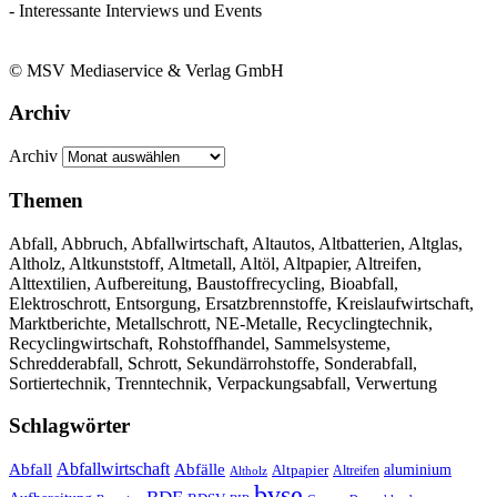
- Interessante Interviews und Events
© MSV Mediaservice & Verlag GmbH
Archiv
Archiv
Themen
Abfall, Abbruch, Abfallwirtschaft, Altautos, Altbatterien, Altglas,
Altholz, Altkunststoff, Altmetall, Altöl, Altpapier, Altreifen,
Alttextilien, Aufbereitung, Baustoffrecycling, Bioabfall,
Elektroschrott, Entsorgung, Ersatzbrennstoffe, Kreislaufwirtschaft,
Marktberichte, Metallschrott, NE-Metalle, Recyclingtechnik,
Recyclingwirtschaft, Rohstoffhandel, Sammelsysteme,
Schredderabfall, Schrott, Sekundärrohstoffe, Sonderabfall,
Sortiertechnik, Trenntechnik, Verpackungsabfall, Verwertung
Schlagwörter
Abfall
Abfallwirtschaft
Abfälle
aluminium
Altpapier
Altholz
Altreifen
bvse