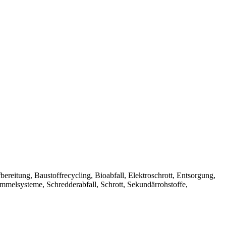
Aufbereitung, Baustoffrecycling, Bioabfall, Elektroschrott, Entsorgung,
ammelsysteme, Schredderabfall, Schrott, Sekundärrohstoffe,