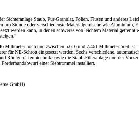
r Sichteranlage Staub, Pur-Granulat, Folien, Flusen und anderes Leich
 pro Stunde oder verschiedenste Materialgemische wie Aluminium, Ei
setzt werden kann, in denen schweres von leichtem Material getrennt w
steigen.“
46 Millimeter hoch und zwischen 5.616 und 7.461 Millimeter breit ist –
er für NE-Schrott eingesetzt werden. Sechs verschiedene, automatis
und Röntgen-Trenntechnik sowie die Staub-Filteranlage und der Vorzer
Förderbandabwurf einer Siebtrommel installiert.
ysteme GmbH)