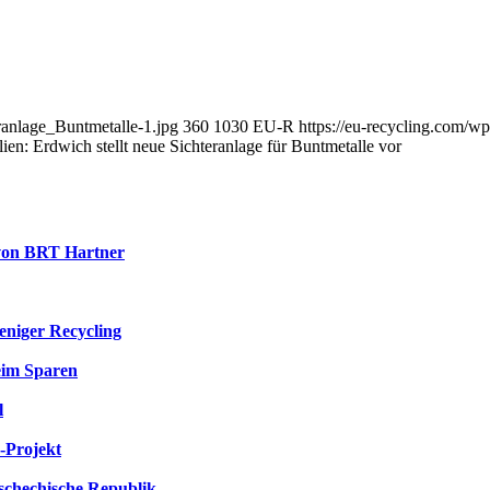
ranlage_Buntmetalle-1.jpg
360
1030
EU-R
https://eu-recycling.com/
ien: Erdwich stellt neue Sichteranlage für Buntmetalle vor
 von BRT Hartner
eniger Recycling
eim Sparen
l
-Projekt
Tschechische Republik