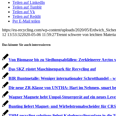
Teilen auf LinkedIn
Teilen auf Tumblr
Teilen auf Vk
Teilen auf Reddit
Per E-Mail teilen
https://eu-recycling.com/wp-content/uploads/2020/05/Erdwich_Siche
12 13:53:32
2020-05-06 11:59:27
Trennt schwere von leichten Material
Das könnte Sie auch interessieren
Von Biomasse bis zu Siedlungsabfällen: Zerkleinerer Arctos
Das SKZ rüstet Maschinenpark für Recycling auf
BIR Buntmetalle: Weniger internationaler Schrotthandel – w
Die neue ZR-Klasse von UNTHA: Hart im Nehmen, smart b
Wagner Magnete hebt Umpol-Steuergerät auf ein neues Leve
Bunting liefert Magnet- und Wirbelstrom­abscheider für CRS
THM recycling solutions liefert Kabelrecyclinganlage in die 