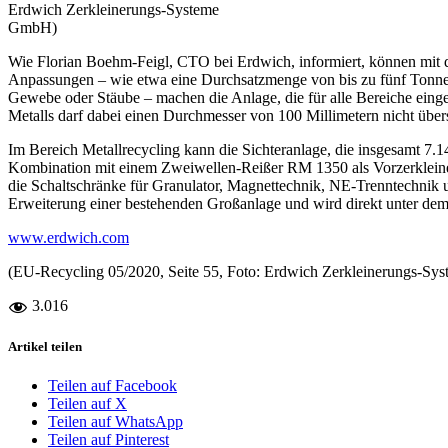
Erdwich Zerkleinerungs-Systeme
GmbH)
Wie Florian Boehm-Feigl, CTO bei Erdwich, informiert, können mit de
Anpassungen – wie etwa eine Durchsatzmenge von bis zu fünf Tonnen
Gewebe oder Stäube – machen die Anlage, die für alle Bereiche einge
Metalls darf dabei einen Durchmesser von 100 Millimetern nicht über
Im Bereich Metallrecycling kann die Sichteranlage, die insgesamt 7.1
Kombination mit einem Zweiwellen-Reißer RM 1350 als Vorzerkleiner
die Schaltschränke für Granulator, Magnettechnik, NE-Trenntechnik 
Erweiterung einer bestehenden Großanlage und wird direkt unter dem 
www.erdwich.com
(EU-Recycling 05/2020, Seite 55, Foto: Erdwich Zerkleinerungs-S
3.016
Artikel teilen
Teilen auf Facebook
Teilen auf X
Teilen auf WhatsApp
Teilen auf Pinterest