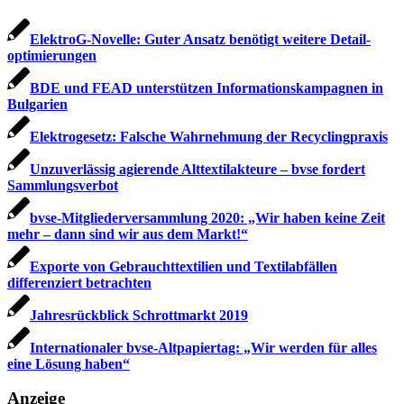
ElektroG-Novelle: Guter Ansatz benötigt weitere Detail­
optimierungen
BDE und FEAD unterstützen Informations­kampagnen in
Bulgarien
Elektrogesetz: Falsche Wahrnehmung der Recyclingpraxis
Unzuverlässig agierende Alttextilakteure – bvse fordert
Sammlungsverbot
bvse-Mitgliederversammlung 2020: „Wir haben keine Zeit
mehr – dann sind wir aus dem Markt!“
Exporte von Gebrauchttextilien und Textilabfällen
differenziert betrachten
Jahresrückblick Schrottmarkt 2019
Internationaler bvse-Altpapiertag: „Wir werden für alles
eine Lösung haben“
Anzeige