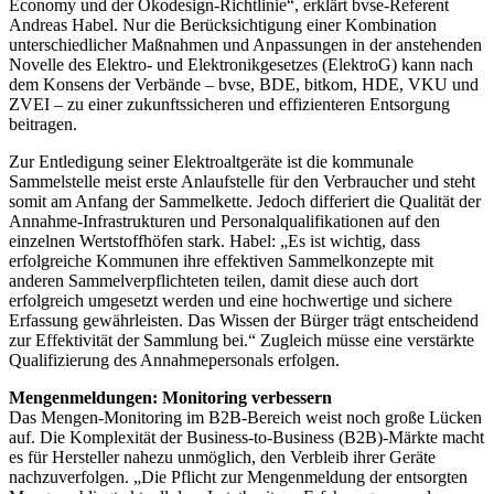
Economy und der Ökodesign-Richtlinie“, erklärt bvse-Referent
Andreas Habel. Nur die Berücksichtigung einer Kombination
unterschiedlicher Maßnahmen und Anpassungen in der anstehenden
Novelle des Elektro- und Elektronikgesetzes (ElektroG) kann nach
dem Konsens der Verbände – bvse, BDE, bitkom, HDE, VKU und
ZVEI – zu einer zukunftssicheren und effizienteren Entsorgung
beitragen.
Zur Entledigung seiner Elektroaltgeräte ist die kommunale
Sammelstelle meist erste Anlaufstelle für den Verbraucher und steht
somit am Anfang der Sammelkette. Jedoch differiert die Qualität der
Annahme-Infrastrukturen und Personalqualifikationen auf den
einzelnen Wertstoffhöfen stark. Habel: „Es ist wichtig, dass
erfolgreiche Kommunen ihre effektiven Sammelkonzepte mit
anderen Sammelverpflichteten teilen, damit diese auch dort
erfolgreich umgesetzt werden und eine hochwertige und sichere
Erfassung gewährleisten. Das Wissen der Bürger trägt entscheidend
zur Effektivität der Sammlung bei.“ Zugleich müsse eine verstärkte
Qualifizierung des Annahmepersonals erfolgen.
Mengenmeldungen: Monitoring verbessern
Das Mengen-Monitoring im B2B-Bereich weist noch große Lücken
auf. Die Komplexität der Business-to-Business (B2B)-Märkte macht
es für Hersteller nahezu unmöglich, den Verbleib ihrer Geräte
nachzuverfolgen. „Die Pflicht zur Mengenmeldung der entsorgten