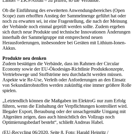
Länder – ZKS-Abfall – zu prüfen, so die Verbände.
Ob die Einführung des erweiterten Anwendungsbereiches (Open
Scope) zum erhofften Anstieg der Sammelmenge geführt hat oder
noch zu erwarten sei, ist eine Fragestellung, die nach der Meinung
der Verbände noch einmal geprüft werden sollte. Zudem ergeben
sich durch neue Produkte und technische Innovationen Änderungen
innerhalb der Sammelgruppe mit entsprechend neuen
Herausforderungen, insbesondere bei Geräten mit Lithium-Ionen-
Akkus.
Produkte neu denken
Zudem bestätigen die Verbände, dass im Rahmen der Circular
Economy sowie der EU-Ökodesign-Richtlinie Produktkonzepte,
Vertriebswege und Stoffströme neu durchdacht werden müssen.
Aspekte wie Re-Use, Verleih oder Anforderungen an den Einsatz
von Sekundärrohstoffen werden zukünftig eine immer größere Rolle
spielen.
„Letztendlich können die Maßgaben im ElektroG nur zum Erfolg
führen, wenn die Einhaltung der Verpflichtungen kontrolliert wird.
Illegaler Export, Beraubung oder der unsachgemäße Umgang mit
Altgeräten zeigen, dass auch hinsichtlich des Vollzugs noch
Optimierungsbedarf besteht“, schließt Andreas Habel.
(EU-Recycling 06/2020, Seite 8, Foto: Harald Heinritz /