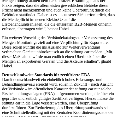
Mengen obliegt aktuell dem Letztbesitzer. Erfahrungen aus der
Praxis zeigen, dass die allermeisten gewerblichen Betriebe dieser
Pflicht nicht nachkommen und auch keine Überprüfung durch die
Behörden stattfindet. Daher ist es aus unserer Sicht erforderlich, dass
die Meldepflicht im neuen ElektroG3 auf die
Erstbehandlungsanlagen, die die entsorgten B2B-Mengen ohnehin
erfassen, übertragen wird“, betont Habel.
Ein weiterer Vorschlag des Verbändekatalogs zur Verbesserung des
Mengen-Monitorings zielt auf eine Verpflichtung für Exporteure.
Diese sollen künftig die ins Ausland zur Weiterverwendung
verbrachten Geräte unbürokratisch an die stiftung ear melden. „Mit
dieser Maßnahme würde man endlich einen Überblick über die
Mengen an exportierten Geräten und die Akteure erhalten“, glaubt
Habel.
Deutschlandweite Standards für zertifizierte EBA
Damit deutschlandweit ein einheitlich hohes Erfassungs- und
Behandlungsniveau erreicht wird, sollen in Zukunft – nach Ansicht
der Verbände – im öffentlichen Kataster der stiftung ear nur solche
Erstbehandlungsanlagen (EBA) aufgenommen werden, die über ein
geprüftes und zeitlich gültiges Zertifikat verfügen. Hierzu müsse die
stiftung ear in die Lage versetzt werden, eine Überprüfung
durchzuführen. Zur Reduzierung des Überprüfungsaufwands sei
eine Schnittstellenlösung mit der Zentralen Koordinierungsstelle der