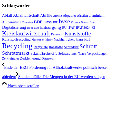
Schlagwörter
Abfall
Abfallwirtschaft
Abfälle
aluminium
Altpapier
Altholz
Altreifen
bvse
BDE
Aufbereitung
BDSV
Batterien
BIR
Corona
Deutschland
Entsorgung
Digitalisierung
IFAT
EU
IFAT 2024
KI
Doppstadt
Kreislaufwirtschaft
Kunststoffe
Kunststoff
Kunststoffrecycling
PET
Nachhaltigkeit
Maschinen
Messe
Papier
Recycling
Schrott
Rezyklate
Schredder
Rohstoffe
Schrottmarkt
Verpackungen
Sekundärrohstoffe
Software
Tomra
Stahl
Zerkleinerung
Zerkleinerer
Österreich
Ende der EEG-Förderung für Altholzkraftwerke politisch besser
abfedern
Sonderabfälle: Die Mengen in der EU werden steigen
Nach oben scrollen