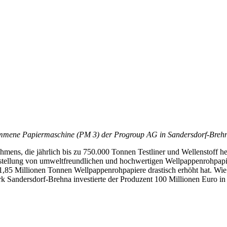
ommene Papiermaschine (PM 3) der Progroup AG in Sandersdorf-Brehna
ns, die jährlich bis zu 750.000 Tonnen Testliner und Wellenstoff herst
rstellung von umweltfreundlichen und hochwertigen Wellpappenrohpapie
1,85 Millionen Tonnen Wellpappenrohpapiere drastisch erhöht hat. Wie
rk Sandersdorf-Brehna investierte der Produzent 100 Millionen Euro i