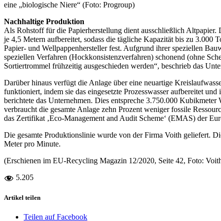
eine „biologische Niere“ (Foto: Progroup)
Nachhaltige Produktion
Als Rohstoff für die Papierherstellung dient ausschließlich Altpapi
je 4,5 Metern aufbereitet, sodass die tägliche Kapazität bis zu 3.000
Papier- und Wellpappenhersteller fest. Aufgrund ihrer speziellen Ba
speziellen Verfahren (Hockkonsistenzverfahren) schonend (ohne Scherk
Sortiertrommel frühzeitig ausgeschieden werden“, beschrieb das Unte
Darüber hinaus verfügt die Anlage über eine neuartige Kreislaufwas
funktioniert, indem sie das eingesetzte Prozesswasser aufbereitet un
berichtete das Unternehmen. Dies entspreche 3.750.000 Kubikmeter 
verbraucht die gesamte Anlage zehn Prozent weniger fossile Ressou
das Zertifikat ‚Eco-Management and Audit Scheme‘ (EMAS) der Eur
Die gesamte Produktionslinie wurde von der Firma Voith geliefert. D
Meter pro Minute.
(Erschienen im EU-Recycling Magazin 12/2020, Seite 42, Foto: Voit
5.205
Artikel teilen
Teilen auf Facebook