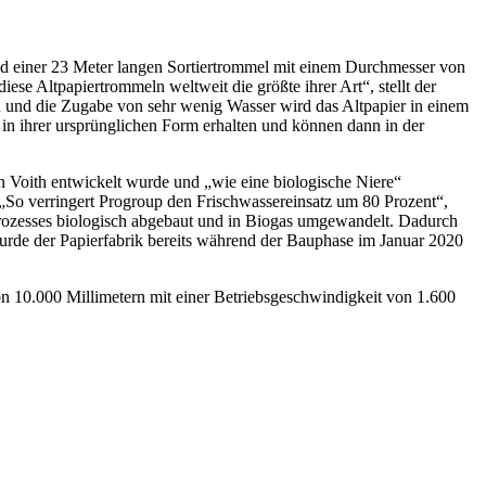
 und einer 23 Meter langen Sortiertrommel mit einem Durchmesser von
ese Altpapiertrommeln weltweit die größte ihrer Art“, stellt der
on und die Zugabe von sehr wenig Wasser wird das Altpapier in einem
 in ihrer ursprünglichen Form erhalten und können dann in der
 Voith entwickelt wurde und „wie eine biologische Niere“
. „So verringert Progroup den Frischwassereinsatz um 80 Prozent“,
rozesses biologisch abgebaut und in Biogas umgewandelt. Dadurch
rde der Papierfabrik bereits während der Bauphase im Januar 2020
on 10.000 Millimetern mit einer Betriebsgeschwindigkeit von 1.600