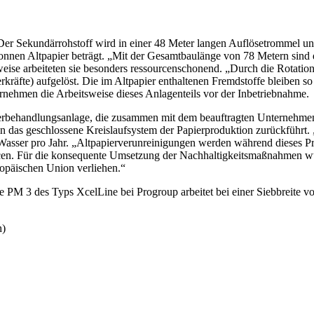
er. Der Sekundärrohstoff wird in einer 48 Meter langen Auflösetrommel
 Tonnen Altpapier beträgt. „Mit der Gesamtbaulänge von 78 Metern sind di
uweise arbeiteten sie besonders ressourcenschonend. „Durch die Rotati
räfte) aufgelöst. Die im Altpapier enthaltenen Fremdstoffe bleiben so
rnehmen die Arbeitsweise dieses Anlagenteils vor der Inbetriebnahme.
serbehandlungsanlage, die zusammen mit dem beauftragten Unternehmen
d in das geschlossene Kreislaufsystem der Papierproduktion zurückführt
Wasser pro Jahr. „Altpapierverunreinigungen werden während dieses P
rcen. Für die konsequente Umsetzung der Nachhaltigkeitsmaßnahmen wu
opäischen Union verliehen.“
ie PM 3 des Typs XcelLine bei Progroup arbeitet bei einer Siebbreite v
h)