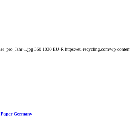
ier_pro_Jahr-1.jpg
360
1030
EU-R
https://eu-recycling.com/wp-cont
ia Paper Germany