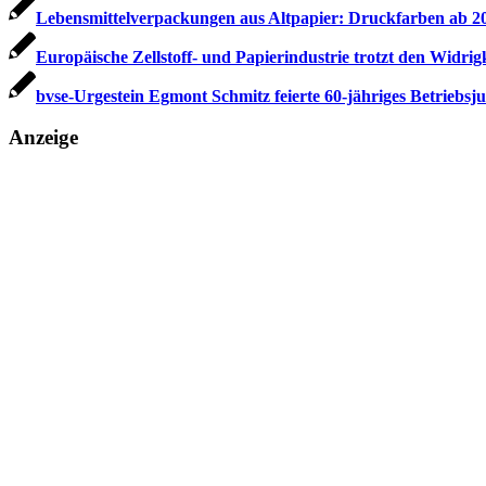
Lebensmittelverpackungen aus Altpapier: Druckfarben ab 20
Europäische Zellstoff- und Papierindustrie trotzt den Widrig
bvse-Urgestein Egmont Schmitz feierte 60-jähriges Betriebsj
Anzeige