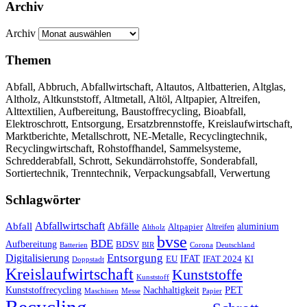
Archiv
Archiv
Themen
Abfall, Abbruch, Abfallwirtschaft, Altautos, Altbatterien, Altglas,
Altholz, Altkunststoff, Altmetall, Altöl, Altpapier, Altreifen,
Alttextilien, Aufbereitung, Baustoffrecycling, Bioabfall,
Elektroschrott, Entsorgung, Ersatzbrennstoffe, Kreislaufwirtschaft,
Marktberichte, Metallschrott, NE-Metalle, Recyclingtechnik,
Recyclingwirtschaft, Rohstoffhandel, Sammelsysteme,
Schredderabfall, Schrott, Sekundärrohstoffe, Sonderabfall,
Sortiertechnik, Trenntechnik, Verpackungsabfall, Verwertung
Schlagwörter
Abfall
Abfallwirtschaft
Abfälle
aluminium
Altpapier
Altholz
Altreifen
bvse
BDE
Aufbereitung
BDSV
Batterien
BIR
Corona
Deutschland
Entsorgung
Digitalisierung
IFAT
EU
IFAT 2024
KI
Doppstadt
Kreislaufwirtschaft
Kunststoffe
Kunststoff
Kunststoffrecycling
PET
Nachhaltigkeit
Maschinen
Messe
Papier