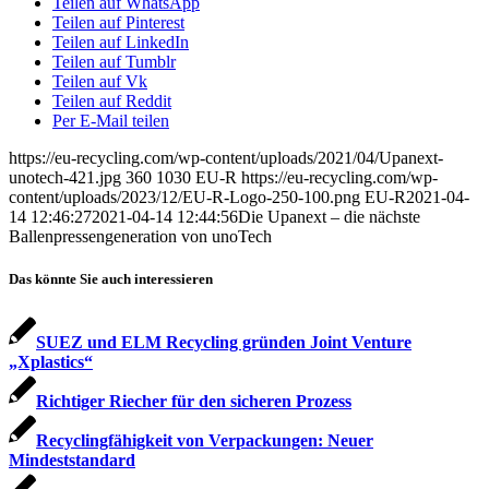
Teilen auf WhatsApp
Teilen auf Pinterest
Teilen auf LinkedIn
Teilen auf Tumblr
Teilen auf Vk
Teilen auf Reddit
Per E-Mail teilen
https://eu-recycling.com/wp-content/uploads/2021/04/Upanext-
unotech-421.jpg
360
1030
EU-R
https://eu-recycling.com/wp-
content/uploads/2023/12/EU-R-Logo-250-100.png
EU-R
2021-04-
14 12:46:27
2021-04-14 12:44:56
Die Upanext – die nächste
Ballenpressen­generation von unoTech
Das könnte Sie auch interessieren
SUEZ und ELM Recycling gründen Joint Venture
„Xplastics“
Richtiger Riecher für den sicheren Prozess
Recyclingfähigkeit von Verpackungen: Neuer
Mindeststandard