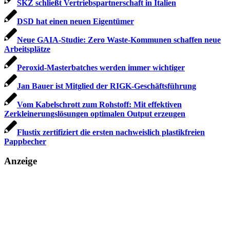
SKZ schließt Vertriebspartnerschaft in Italien
DSD hat einen neuen Eigentümer
Neue GAIA-Studie: Zero Waste-Kommunen schaffen neue
Arbeitsplätze
Peroxid-Masterbatches werden immer wichtiger
Jan Bauer ist Mitglied der RIGK-Geschäftsführung
Vom Kabelschrott zum Rohstoff: Mit effektiven
Zerkleinerungslösungen optimalen Output erzeugen
Flustix zertifiziert die ersten nachweislich plastikfreien
Pappbecher
Anzeige