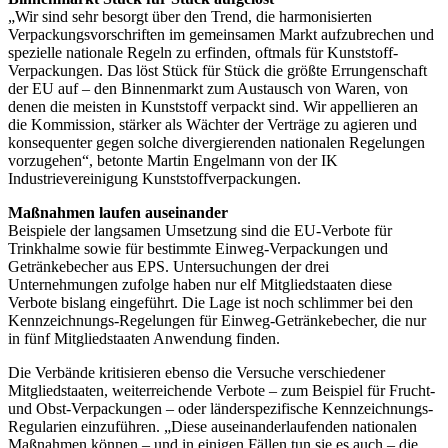
„Wir sind sehr besorgt über den Trend, die harmonisierten
Verpackungsvorschriften im gemeinsamen Markt aufzubrechen und
spezielle nationale Regeln zu erfinden, oftmals für Kunststoff-
Verpackungen. Das löst Stück für Stück die größte Errungenschaft
der EU auf – den Binnenmarkt zum Austausch von Waren, von
denen die meisten in Kunststoff verpackt sind. Wir appellieren an
die Kommission, stärker als Wächter der Verträge zu agieren und
konsequenter gegen solche divergierenden nationalen Regelungen
vorzugehen“, betonte Martin Engelmann von der IK
Industrievereinigung Kunststoffverpackungen.
Maßnahmen laufen auseinander
Beispiele der langsamen Umsetzung sind die EU-Verbote für
Trinkhalme sowie für bestimmte Einweg-Verpackungen und
Getränkebecher aus EPS. Untersuchungen der drei
Unternehmungen zufolge haben nur elf Mitgliedstaaten diese
Verbote bislang eingeführt. Die Lage ist noch schlimmer bei den
Kennzeichnungs-Regelungen für Einweg-Getränkebecher, die nur
in fünf Mitgliedstaaten Anwendung finden.
Die Verbände kritisieren ebenso die Versuche verschiedener
Mitgliedstaaten, weiterreichende Verbote – zum Beispiel für Frucht-
und Obst-Verpackungen – oder länderspezifische Kennzeichnungs-
Regularien einzuführen. „Diese auseinanderlaufenden nationalen
Maßnahmen können – und in einigen Fällen tun sie es auch – die