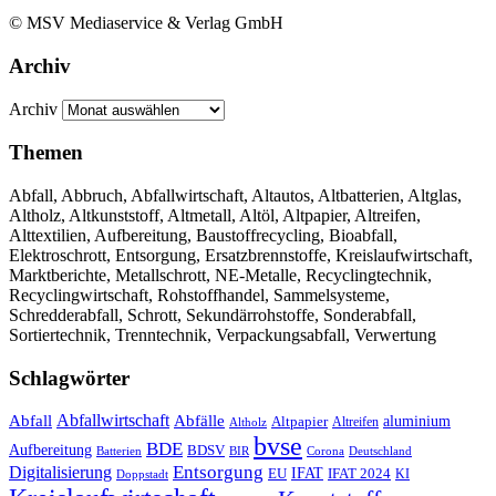
© MSV Mediaservice & Verlag GmbH
Archiv
Archiv
Themen
Abfall, Abbruch, Abfallwirtschaft, Altautos, Altbatterien, Altglas,
Altholz, Altkunststoff, Altmetall, Altöl, Altpapier, Altreifen,
Alttextilien, Aufbereitung, Baustoffrecycling, Bioabfall,
Elektroschrott, Entsorgung, Ersatzbrennstoffe, Kreislaufwirtschaft,
Marktberichte, Metallschrott, NE-Metalle, Recyclingtechnik,
Recyclingwirtschaft, Rohstoffhandel, Sammelsysteme,
Schredderabfall, Schrott, Sekundärrohstoffe, Sonderabfall,
Sortiertechnik, Trenntechnik, Verpackungsabfall, Verwertung
Schlagwörter
Abfall
Abfallwirtschaft
Abfälle
aluminium
Altpapier
Altholz
Altreifen
bvse
BDE
Aufbereitung
BDSV
Batterien
BIR
Corona
Deutschland
Entsorgung
Digitalisierung
IFAT
EU
IFAT 2024
KI
Doppstadt