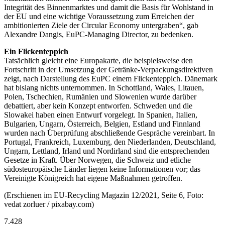
Integrität des Binnenmarktes und damit die Basis für Wohlstand in
der EU und eine wichtige Voraussetzung zum Erreichen der
ambitionierten Ziele der Circular Economy untergraben“, gab
Alexandre Dangis, EuPC-Managing Director, zu bedenken.
Ein Flickenteppich
Tatsächlich gleicht eine Europakarte, die beispielsweise den
Fortschritt in der Umsetzung der Getränke-Verpackungsdirektiven
zeigt, nach Darstellung des EuPC einem Flickenteppich. Dänemark
hat bislang nichts unternommen. In Schottland, Wales, Litauen,
Polen, Tschechien, Rumänien und Slowenien wurde darüber
debattiert, aber kein Konzept entworfen. Schweden und die
Slowakei haben einen Entwurf vorgelegt. In Spanien, Italien,
Bulgarien, Ungarn, Österreich, Belgien, Estland und Finnland
wurden nach Überprüfung abschließende Gespräche vereinbart. In
Portugal, Frankreich, Luxemburg, den Niederlanden, Deutschland,
Ungarn, Lettland, Irland und Nordirland sind die entsprechenden
Gesetze in Kraft. Über Norwegen, die Schweiz und etliche
südosteuropäische Länder liegen keine Informationen vor; das
Vereinigte Königreich hat eigene Maßnahmen getroffen.
(Erschienen im EU-Recycling Magazin 12/2021, Seite 6, Foto:
vedat zorluer / pixabay.com)
7.428