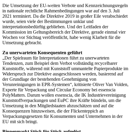
Die Umsetzung der EU-weiten Verbote und Kennzeichnungsregeln
in nationale rechtliche Rahmenbedingungen war auf den 3. Juli
2021 terminiert. Da die Direktive 2019 in großer Eile verabschiedet
wurde, seien viele der Bestimmungen unklar und
interpretationsbedürftig geblieben. Und der Leitfaden der
Kommission im Geltungsbereich der Direktive, gerade einmal vier
Wochen vor Stichtag veröffentlicht, habe wenig Klarheit für die
Umsetzung gebracht.
Zu unerwarteten Konsequenten geführt
„Der Spielraum für Interpretationen führt zu unerwarteten
Tendenzen, zum Beispiel dem Verbot vollständig recycelbarer
Kunststoffe, während mit Kunststoff ummantelte Papierprodukte im
Widerspruch zur Direktive ausgeschlossen werden, basierend auf
der Grundlage der bestehenden Genehmigung von
Verunreinigungen in EPR-Systemen“, kritisierte Oliver Van Volden,
Experte für Verpackung und Circular Economy bei essenscia
PolyMatters. Darum wollen essenscia, die IK Industrievereinigung
Kunststoffverpackungen und EuPC ihre Kräfte bündeln, um die
Umsetzung in den Mitgliedstaaten abzuschätzen und auf die
Konsequenzen hinzuweisen, die der Flickenteppich an
Verpackungsgesetzen für Konsumenten und Unternehmen in der
EU mit sich bringt.
Binnenmarkt Stück für Stück aufgelöst