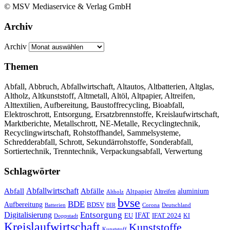
© MSV Mediaservice & Verlag GmbH
Archiv
Archiv
Themen
Abfall, Abbruch, Abfallwirtschaft, Altautos, Altbatterien, Altglas,
Altholz, Altkunststoff, Altmetall, Altöl, Altpapier, Altreifen,
Alttextilien, Aufbereitung, Baustoffrecycling, Bioabfall,
Elektroschrott, Entsorgung, Ersatzbrennstoffe, Kreislaufwirtschaft,
Marktberichte, Metallschrott, NE-Metalle, Recyclingtechnik,
Recyclingwirtschaft, Rohstoffhandel, Sammelsysteme,
Schredderabfall, Schrott, Sekundärrohstoffe, Sonderabfall,
Sortiertechnik, Trenntechnik, Verpackungsabfall, Verwertung
Schlagwörter
Abfall
Abfallwirtschaft
Abfälle
aluminium
Altpapier
Altholz
Altreifen
bvse
BDE
Aufbereitung
BDSV
Batterien
BIR
Corona
Deutschland
Entsorgung
Digitalisierung
IFAT
EU
IFAT 2024
KI
Doppstadt
Kreislaufwirtschaft
Kunststoffe
Kunststoff