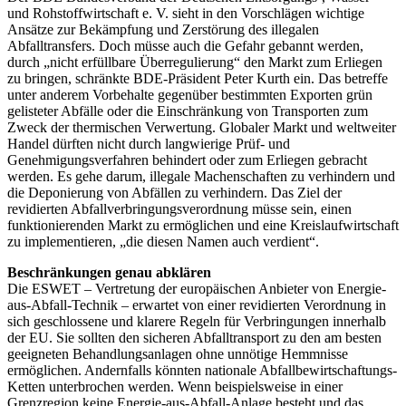
und Rohstoffwirtschaft e. V. sieht in den Vorschlägen wichtige
Ansätze zur Bekämpfung und Zerstörung des illegalen
Abfalltransfers. Doch müsse auch die Gefahr gebannt werden,
durch „nicht erfüllbare Überregulierung“ den Markt zum Erliegen
zu bringen, schränkte BDE-Präsident Peter Kurth ein. Das betreffe
unter anderem Vorbehalte gegenüber bestimmten Exporten grün
gelisteter Abfälle oder die Einschränkung von Transporten zum
Zweck der thermischen Verwertung. Globaler Markt und weltweiter
Handel dürften nicht durch langwierige Prüf- und
Genehmigungsverfahren behindert oder zum Erliegen gebracht
werden. Es gehe darum, illegale Machenschaften zu verhindern und
die Deponierung von Abfällen zu verhindern. Das Ziel der
revidierten Abfallverbringungsverordnung müsse sein, einen
funktionierenden Markt zu ermöglichen und eine Kreislaufwirtschaft
zu implementieren, „die diesen Namen auch verdient“.
Beschränkungen genau abklären
Die ESWET – Vertretung der europäischen Anbieter von Energie-
aus-Abfall-Technik – erwartet von einer revidierten Verordnung in
sich geschlossene und klarere Regeln für Verbringungen innerhalb
der EU. Sie sollten den sicheren Abfalltransport zu den am besten
geeigneten Behandlungsanlagen ohne unnötige Hemmnisse
ermöglichen. Andernfalls könnten nationale Abfallbewirtschaftungs-
Ketten unterbrochen werden. Wenn beispielsweise in einer
Grenzregion keine Energie-aus-Abfall-Anlage besteht und das