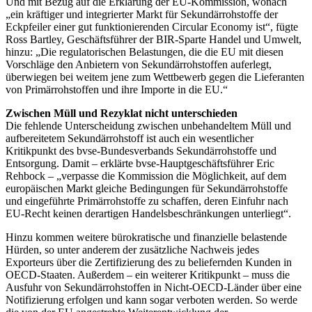
Und mit Bezug auf die Erklärung der EU-Kommission, wonach
„ein kräftiger und integrierter Markt für Sekundärrohstoffe der
Eckpfeiler einer gut funktionierenden Circular Economy ist“, fügte
Ross Bartley, Geschäftsführer der BIR-Sparte Handel und Umwelt,
hinzu: „Die regulatorischen Belastungen, die die EU mit diesen
Vorschläge den Anbietern von Sekundärrohstoffen auferlegt,
überwiegen bei weitem jene zum Wettbewerb gegen die Lieferanten
von Primärrohstoffen und ihre Importe in die EU.“
Zwischen Müll und Rezyklat nicht unterschieden
Die fehlende Unterscheidung zwischen unbehandeltem Müll und
aufbereitetem Sekundärrohstoff ist auch ein wesentlicher
Kritikpunkt des bvse-Bundesverbands Sekundärrohstoffe und
Entsorgung. Damit – erklärte bvse-Hauptgeschäftsführer Eric
Rehbock – „verpasse die Kommission die Möglichkeit, auf dem
europäischen Markt gleiche Bedingungen für Sekundärrohstoffe
und eingeführte Primärrohstoffe zu schaffen, deren Einfuhr nach
EU-Recht keinen derartigen Handelsbeschränkungen unterliegt“.
Hinzu kommen weitere bürokratische und finanzielle belastende
Hürden, so unter anderem der zusätzliche Nachweis jedes
Exporteurs über die Zertifizierung des zu beliefernden Kunden in
OECD-Staaten. Außerdem – ein weiterer Kritikpunkt – muss die
Ausfuhr von Sekundärrohstoffen in Nicht-OECD-Länder über eine
Notifizierung erfolgen und kann sogar verboten werden. So werde