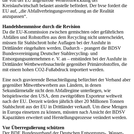
die von der EU angestrebte Weiterentwicklung der
Kreislaufwirtschaft belastet anstelle befördert. Der bvse fordert die
EU auf, „die Abfallverbringungsverordnung an die Realität
anzupassen“.
Handelshemmnisse durch die Revision
Da die EU-Kommission zwischen gemischten oder gefährlichen
Abfällen und Rohstoffen aus dem Recycling nicht unterscheidet,
müssen für Stahlschrott hohe Auflagen bei der Ausfuhr in
Drittländer eingehalten werden. Dadurch – prangert die BDSV
Bundesvereinigung Deutscher Stahlrecycling- und
Entsorgungsunternehmen e. V. an – entstünden bei der Ausfuhr in
Drittländer Wettbewerbsnachteile gegenüber Primärrohstoffen, die
mit einem hohen CO2-Fußabdruck importiert werden.
Eine noch gravierende Benachteiligung befürchtet der Verband aber
gegenüber Mitwettbewerbern aus Ländern, in denen
Sekundärmetalle nicht dem Abfallregime unterliegen, wie
beispielsweise den USA, dem zweitgrößten Exporteur weltweit
nach der EU. Derzeit würden jährlich über 20 Millionen Tonnen
Stahlschrott aus der EU in Drittländer verkauft. Um diese Mengen
in Europa einsetzen zu können, müssten nach Ansicht der BDSV
Kapazitäten erweitert und Herstellungsprozesse verändert werden.
Vor Überregulierung schützen
Der BDE Bundesverband der Deutschen Entsorgungs-, Wasser-