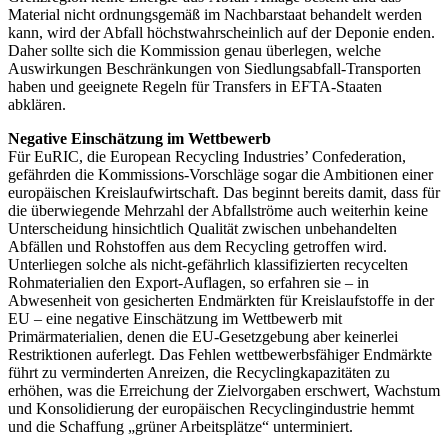
Material nicht ordnungsgemäß im Nachbarstaat behandelt werden
kann, wird der Abfall höchstwahrscheinlich auf der Deponie enden.
Daher sollte sich die Kommission genau überlegen, welche
Auswirkungen Beschränkungen von Siedlungsabfall-Transporten
haben und geeignete Regeln für Transfers in EFTA-Staaten
abklären.
Negative Einschätzung im Wettbewerb
Für EuRIC, die European Recycling Industries’ Confederation,
gefährden die Kommissions-Vorschläge sogar die Ambitionen einer
europäischen Kreislaufwirtschaft. Das beginnt bereits damit, dass für
die überwiegende Mehrzahl der Abfallströme auch weiterhin keine
Unterscheidung hinsichtlich Qualität zwischen unbehandelten
Abfällen und Rohstoffen aus dem Recycling getroffen wird.
Unterliegen solche als nicht-gefährlich klassifizierten recycelten
Rohmaterialien den Export-Auflagen, so erfahren sie – in
Abwesenheit von gesicherten Endmärkten für Kreislaufstoffe in der
EU – eine negative Einschätzung im Wettbewerb mit
Primärmaterialien, denen die EU-Gesetzgebung aber keinerlei
Restriktionen auferlegt. Das Fehlen wettbewerbsfähiger Endmärkte
führt zu verminderten Anreizen, die Recyclingkapazitäten zu
erhöhen, was die Erreichung der Zielvorgaben erschwert, Wachstum
und Konsolidierung der europäischen Recyclingindustrie hemmt
und die Schaffung „grüner Arbeitsplätze“ unterminiert.