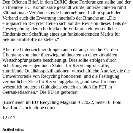
Den Offenen Brief, in dem EuRIC diese Forderungen stellte und der
an mehrere EU-Kommissare gesandt wurde, unterzeichneten rund
300 nationale Verbände sowie Unternehmen. In ihm sprach der
Verband auch die Erwartung innerhalb der Branche an: „Die
europäischen Recycler freuen sich auf die Revision dieses Teils der
Gesetzgebung, deren bedrückende Verfahren ein wesentliches
Hindernis zur Schaffung eines gut funktionierenden Markts für
Sekundärrohstoffe darstellen.“
Aber die Unterzeichner dringen auch darauf, dass die EU den
Übergang von einer überwiegend linearen zu einer zirkulären
Wertschöpfungskette beschleunigt. Dies sollte erfolgen durch
Schaffung eines genuinen Status` für Recyclingrohstoffe,
zutreffende Qualitätsspezifikationen, wirtschaftliche Anreize, die die
Umweltvorteile von Recycling honorieren, und die Festlegung
verbindlicher Ziele für Recyclinggehalte; „und zwar für einen
wesentlich breiteren Gültigkeitsbereich als bloß für PET in
Getränkeflaschen.“ Die EU ist gefordert.
(Erschienen im EU-Recycling Magazin 01/2022, Seite 10, Foto:
JeanLuc / stock.adobe.com)
12.017
Artikel teilen