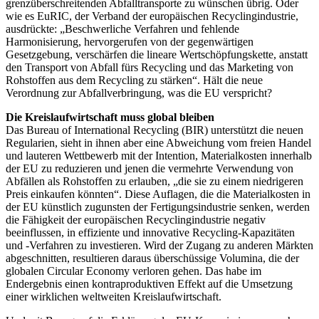
grenzüberschreitenden Abfalltransporte zu wünschen übrig. Oder
wie es EuRIC, der Verband der europäischen Recyclingindustrie,
ausdrückte: „Beschwerliche Verfahren und fehlende
Harmonisierung, hervorgerufen von der gegenwärtigen
Gesetzgebung, verschärfen die lineare Wertschöpfungskette, anstatt
den Transport von Abfall fürs Recycling und das Marketing von
Rohstoffen aus dem Recycling zu stärken“. Hält die neue
Verordnung zur Abfallverbringung, was die EU verspricht?
Die Kreislaufwirtschaft muss global bleiben
Das Bureau of International Recycling (BIR) unterstützt die neuen
Regularien, sieht in ihnen aber eine Abweichung vom freien Handel
und lauteren Wettbewerb mit der Intention, Materialkosten innerhalb
der EU zu reduzieren und jenen die vermehrte Verwendung von
Abfällen als Rohstoffen zu erlauben, „die sie zu einem niedrigeren
Preis einkaufen könnten“. Diese Auflagen, die die Materialkosten in
der EU künstlich zugunsten der Fertigungsindustrie senken, werden
die Fähigkeit der europäischen Recyclingindustrie negativ
beeinflussen, in effiziente und innovative Recycling-Kapazitäten
und -Verfahren zu investieren. Wird der Zugang zu anderen Märkten
abgeschnitten, resultieren daraus überschüssige Volumina, die der
globalen Circular Economy verloren gehen. Das habe im
Endergebnis einen kontraproduktiven Effekt auf die Umsetzung
einer wirklichen weltweiten Kreislaufwirtschaft.