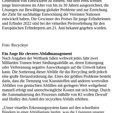
Generation von Entwicklern zu fördern. Mit dem Preis werden
junge Innovatoren im Alter von bis zu 30 Jahren ausgezeichnet, die
Lösungen zur Bewältigung globaler Probleme und zur Erreichung
der Ziele für nachhaltige Entwicklung der Vereinten Nationen
entwickelt haben. Die Gewinner des Preises für junge Erfinderinnen
und Erfinder 2022 sind bei der virtuellen Preisverleihung für den
Europäischen Erfinderpreis am 21. Juni bekannt gegeben worden.
Foto: Recycleye
Ein Auge für cleveres Abfallmanagement
Nach Angaben der Weltbank fallen weltweit jedes Jahr zwei
Milliarden Tonnen fester Siedlungsabfälle an, deren Entsorgung
oder Verbrennung negative Auswirkungen auf die Umwelt haben
kann. Die Sortierung dieser Abfälle für das Recycling stellt jedoch
eine große Herausforderung dar. Eines der größten Probleme besteht
darin, dass die Trennung von Kunststoffen und anderen wertvollen
Abfällen von gemischten Abfällen mit geringem Wert weitgehend
manuell erfolgt und unerschwingliche Kosten mit sich bringt. Durch
die Automatisierung des Prozesses mithilfe von KI wollen Dewulf
und Hedley den Anteil des recycelten Abfalls erhöhen.
„Unser visuelles Erkennungssystem kann auf den schnellsten
Bändern in einer Abfallanlage laufen, was die Lösungen unserer