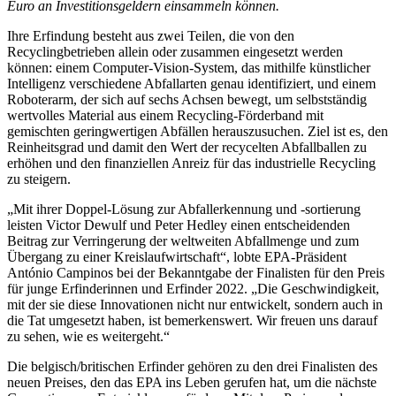
Euro an Investitionsgeldern einsammeln können.
Ihre Erfindung besteht aus zwei Teilen, die von den
Recyclingbetrieben allein oder zusammen eingesetzt werden
können: einem Computer-Vision-System, das mithilfe künstlicher
Intelligenz verschiedene Abfallarten genau identifiziert, und einem
Roboterarm, der sich auf sechs Achsen bewegt, um selbstständig
wertvolles Material aus einem Recycling-Förderband mit
gemischten geringwertigen Abfällen herauszusuchen. Ziel ist es, den
Reinheitsgrad und damit den Wert der recycelten Abfallballen zu
erhöhen und den finanziellen Anreiz für das industrielle Recycling
zu steigern.
„Mit ihrer Doppel-Lösung zur Abfall­erkennung und -sortierung
leisten Victor Dewulf und Peter Hedley einen entscheidenden
Beitrag zur Verringerung der weltweiten Abfallmenge und zum
Übergang zu einer Kreislaufwirtschaft“, lobte EPA-Präsident
António Campinos bei der Bekanntgabe der Finalisten für den Preis
für junge Erfinderinnen und Erfinder 2022. „Die Geschwindigkeit,
mit der sie diese Innovationen nicht nur entwickelt, sondern auch in
die Tat umgesetzt haben, ist bemerkenswert. Wir freuen uns darauf
zu sehen, wie es weitergeht.“
Die belgisch/britischen Erfinder gehören zu den drei Finalisten des
neuen Preises, den das EPA ins Leben gerufen hat, um die nächste