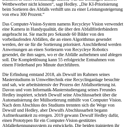
Wettbewerber nicht können“, sagt Hedley. „Die KI-Priorisierung
beim Sortieren des Abfalls verhilft uns zu einer Leistungssteigerung
von etwa 300 Prozent.“
Das Computer-Vision-System namens Recycleye Vision verwendet
eine Kamera in Handyqualität, die über den Abfallförderbändern
angebracht ist. Sie macht pro Sekunde 60 Bilder von den
vorbeilaufenden Abfällen, die an einen Algorithmus gesendet
werden, der sie für die Sortierung priorisiert. Anschließend werden
Anweisungen an einen Sortierarm von Recycleye Robotics
gesendet, die ihm sagen, wo er die Abfälle aufnehmen und ablegen
soll. Die Komplettlösung kann 55 erfolgreiche Entnahmen von
einem Förderband pro Minute durchführen.
Die Erfindung entstand 2018, als Dewulf im Rahmen seines
Masterstudiums in Umwelttechnik eine Recyclinganlage besuchte
und sah, wie arbeitsintensiv der Prozess der Abfallsortierung ist.
Davon und vom Informatik-Masterstudiengang seines Freundes
Hedley inspiriert, schrieb Dewulf seine Abschlussarbeit über die
Automatisierung der Müllsortierung mithilfe von Computer Vision.
Nach dem Abschluss des Studiums trennten sich die Wege von
Dewulf und Hedley, aber Dewulfs Abschlussarbeit begann
Aufmerksamkeit zu erregen. 2019 gewann Dewulf Hedley dafür,
einen Prototypen für ein Computer-Vision-gestütztes
Abfallerkennungssystem zu entwickeln. Die beiden trainierten ihr