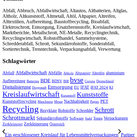
Abfall, Abbruch, Abfallwirtschaft, Altautos, Altbatterien, Altglas,
Altholz, Altkunststoff, Altmetall, Altöl, Altpapier, Altreifen,
Alttextilien, Aufbereitung, Baustoffrecycling, Bioabfall,
Elektroschrott, Entsorgung, Ersatzbrennstoffe, Kreislaufwirtschaft,
Marktberichte, Metallschrott, NE-Metalle, Recyclingtechnik,
Recyclingwirtschaft, Rohstoffhandel, Sammelsysteme,
Schredderabfall, Schrott, Sekundärrohstoffe, Sonderabfall,
Sortiertechnik, Trenntechnik, Verpackungsabfall, Verwertung
Schlagwörter
Abfall
Abfallwirtschaft
Abfälle
aluminium
Altpapier
Altholz
Altreifen
bvse
BDE
Aufbereitung
BDSV
Batterien
BIR
Corona
Deutschland
Entsorgung
Digitalisierung
IFAT
EU
IFAT 2024
KI
Doppstadt
Kreislaufwirtschaft
Kunststoffe
Kunststoff
Kunststoffrecycling
PET
Nachhaltigkeit
Maschinen
Messe
Papier
Recycling
Schrott
Rezyklate
Schredder
Rohstoffe
Schrottmarkt
Verpackungen
Sekundärrohstoffe
Software
Tomra
Stahl
Zerkleinerung
Zerkleinerer
Österreich
Ein geschlossener Kreislauf für Lebensmittelverpackungen
Partner