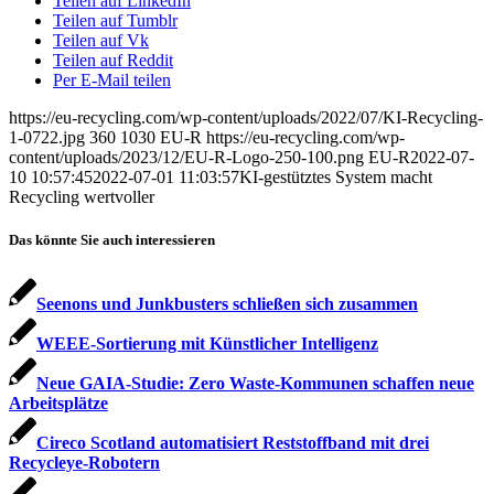
Teilen auf LinkedIn
Teilen auf Tumblr
Teilen auf Vk
Teilen auf Reddit
Per E-Mail teilen
https://eu-recycling.com/wp-content/uploads/2022/07/KI-Recycling-
1-0722.jpg
360
1030
EU-R
https://eu-recycling.com/wp-
content/uploads/2023/12/EU-R-Logo-250-100.png
EU-R
2022-07-
10 10:57:45
2022-07-01 11:03:57
KI-gestütztes System macht
Recycling wertvoller
Das könnte Sie auch interessieren
Seenons und Junkbusters schließen sich zusammen
WEEE-Sortierung mit Künstlicher Intelligenz
Neue GAIA-Studie: Zero Waste-Kommunen schaffen neue
Arbeitsplätze
Cireco Scotland automatisiert Reststoffband mit drei
Recycleye-Robotern