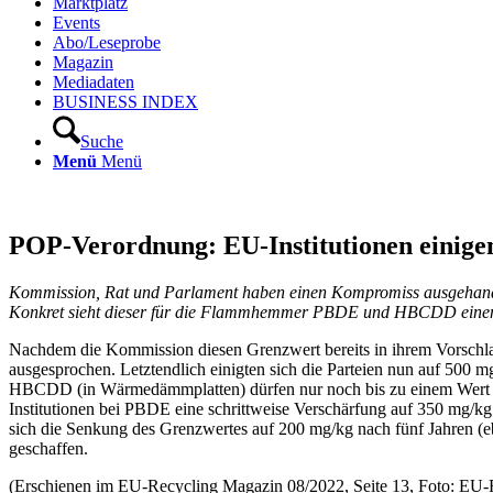
Marktplatz
Events
Abo/Leseprobe
Magazin
Mediadaten
BUSINESS INDEX
Suche
Menü
Menü
POP-Verordnung: EU-Institutionen einigen
Kommission, Rat und Parlament haben einen Kompromiss ausgehandelt 
Konkret sieht dieser für die Flammhemmer PBDE und HBCDD einen
Nachdem die Kommission diesen Grenzwert bereits in ihrem Vorschlag
ausgesprochen. Letztendlich einigten sich die Parteien nun auf 50
HBCDD (in Wärmedämmplatten) dürfen nur noch bis zu einem Wert von 
Institutionen bei PBDE eine schrittweise Verschärfung auf 350 mg/
sich die Senkung des Grenzwertes auf 200 mg/kg nach fünf Jahren (
geschaffen.
(Erschienen im EU-Recycling Magazin 08/2022, Seite 13, Foto: EU-