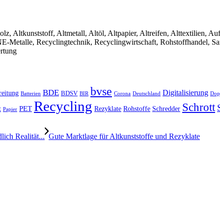
olz, Altkunststoff, Altmetall, Altöl, Altpapier, Altreifen, Alttextilien, 
, NE-Metalle, Recyclingtechnik, Recyclingwirtschaft, Rohstoffhandel, S
ertung
bvse
BDE
Digitalisierung
reitung
BDSV
Batterien
BIR
Dop
Corona
Deutschland
Recycling
Schrott
PET
Rezyklate
Schredder
t
Rohstoffe
Papier
ich Realität...
Gute Marktlage für Altkunststoffe und Rezyklate