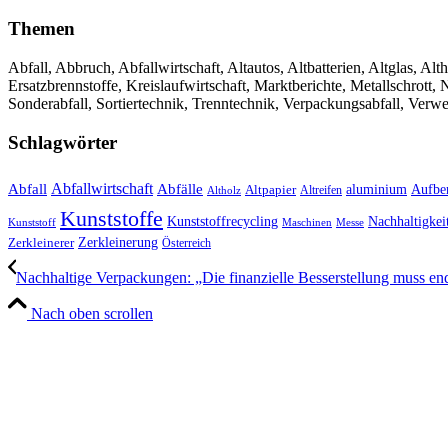
Themen
Abfall, Abbruch, Abfallwirtschaft, Altautos, Altbatterien, Altglas, Alth
Ersatzbrennstoffe, Kreislaufwirtschaft, Marktberichte, Metallschrott
Sonderabfall, Sortiertechnik, Trenntechnik, Verpackungsabfall, Verw
Schlagwörter
Abfall
Abfallwirtschaft
Abfälle
aluminium
Aufbe
Altpapier
Altholz
Altreifen
Kunststoffe
Kunststoffrecycling
Nachhaltigkei
Kunststoff
Maschinen
Messe
Zerkleinerung
Zerkleinerer
Österreich
Nachhaltige Verpackungen: „Die finanzielle Besserstellung muss endl
Nach oben scrollen