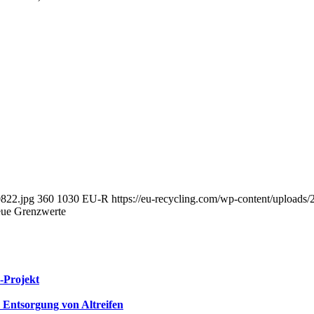
0822.jpg
360
1030
EU-R
https://eu-recycling.com/wp-content/upload
eue Grenzwerte
-Projekt
 Entsorgung von Altreifen