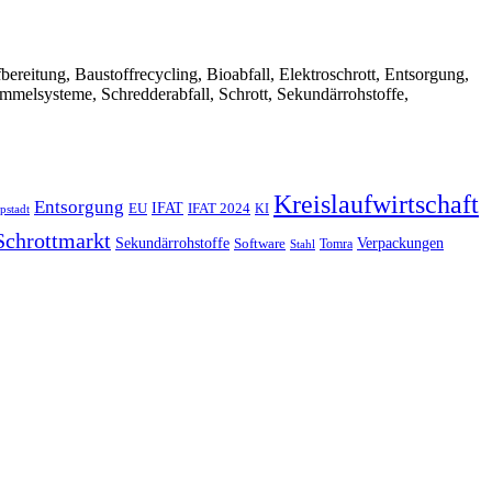
Aufbereitung, Baustoffrecycling, Bioabfall, Elektroschrott, Entsorgung,
ammelsysteme, Schredderabfall, Schrott, Sekundärrohstoffe,
Kreislaufwirtschaft
Entsorgung
IFAT
EU
IFAT 2024
KI
pstadt
Schrottmarkt
Verpackungen
Sekundärrohstoffe
Software
Tomra
Stahl