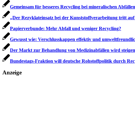
Gemeinsam für besseres Recycling bei mineralischen Abfälle
„Der Rezyklateinsatz bei der Kunststoff­verarbeitung tritt auf
Papierverbunde: Mehr Abfall und weniger Recycling?
Gewusst wie: Verschlusskappen effektiv und umweltfreundli
Der Markt zur Behandlung von Medizinabfällen wird steige
Bundestags-Fraktion will deutsche Rohstoffpolitik durch Rec
Anzeige