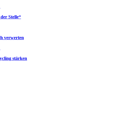
n
 der Stelle“
ch verwerten
n
ycling stärken