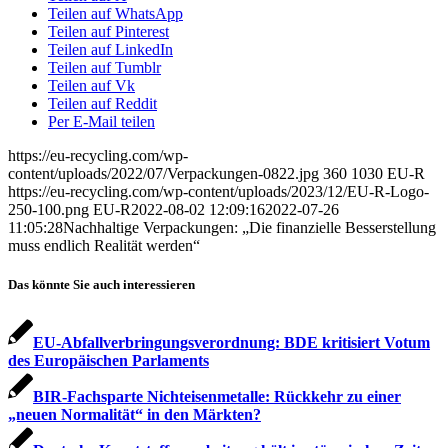
Teilen auf WhatsApp
Teilen auf Pinterest
Teilen auf LinkedIn
Teilen auf Tumblr
Teilen auf Vk
Teilen auf Reddit
Per E-Mail teilen
https://eu-recycling.com/wp-
content/uploads/2022/07/Verpackungen-0822.jpg
360
1030
EU-R
https://eu-recycling.com/wp-content/uploads/2023/12/EU-R-Logo-
250-100.png
EU-R
2022-08-02 12:09:16
2022-07-26
11:05:28
Nachhaltige Verpackungen: „Die finanzielle Besserstellung
muss endlich Realität werden“
Das könnte Sie auch interessieren
EU-Abfallverbringungsverordnung: BDE kritisiert Votum
des Europäischen Parlaments
BIR-Fachsparte Nichteisenmetalle: Rückkehr zu einer
„neuen Normalität“ in den Märkten?