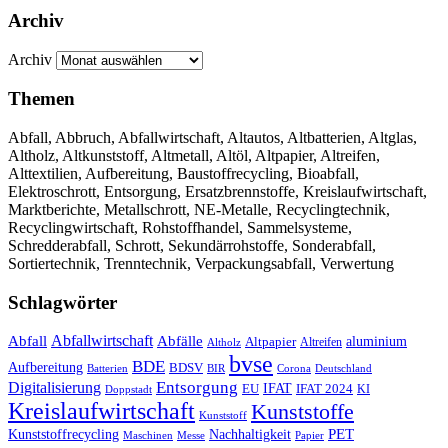
Archiv
Archiv
Themen
Abfall, Abbruch, Abfallwirtschaft, Altautos, Altbatterien, Altglas,
Altholz, Altkunststoff, Altmetall, Altöl, Altpapier, Altreifen,
Alttextilien, Aufbereitung, Baustoffrecycling, Bioabfall,
Elektroschrott, Entsorgung, Ersatzbrennstoffe, Kreislaufwirtschaft,
Marktberichte, Metallschrott, NE-Metalle, Recyclingtechnik,
Recyclingwirtschaft, Rohstoffhandel, Sammelsysteme,
Schredderabfall, Schrott, Sekundärrohstoffe, Sonderabfall,
Sortiertechnik, Trenntechnik, Verpackungsabfall, Verwertung
Schlagwörter
Abfall
Abfallwirtschaft
Abfälle
aluminium
Altpapier
Altholz
Altreifen
bvse
BDE
Aufbereitung
BDSV
Batterien
BIR
Corona
Deutschland
Entsorgung
Digitalisierung
IFAT
EU
IFAT 2024
KI
Doppstadt
Kreislaufwirtschaft
Kunststoffe
Kunststoff
Kunststoffrecycling
PET
Nachhaltigkeit
Maschinen
Messe
Papier