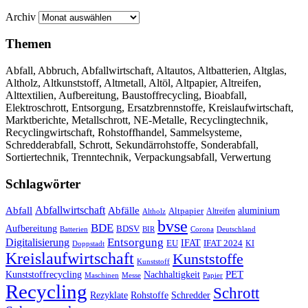
Archiv
Themen
Abfall, Abbruch, Abfallwirtschaft, Altautos, Altbatterien, Altglas,
Altholz, Altkunststoff, Altmetall, Altöl, Altpapier, Altreifen,
Alttextilien, Aufbereitung, Baustoffrecycling, Bioabfall,
Elektroschrott, Entsorgung, Ersatzbrennstoffe, Kreislaufwirtschaft,
Marktberichte, Metallschrott, NE-Metalle, Recyclingtechnik,
Recyclingwirtschaft, Rohstoffhandel, Sammelsysteme,
Schredderabfall, Schrott, Sekundärrohstoffe, Sonderabfall,
Sortiertechnik, Trenntechnik, Verpackungsabfall, Verwertung
Schlagwörter
Abfall
Abfallwirtschaft
Abfälle
aluminium
Altpapier
Altholz
Altreifen
bvse
BDE
Aufbereitung
BDSV
Batterien
BIR
Corona
Deutschland
Entsorgung
Digitalisierung
IFAT
EU
IFAT 2024
KI
Doppstadt
Kreislaufwirtschaft
Kunststoffe
Kunststoff
Kunststoffrecycling
PET
Nachhaltigkeit
Maschinen
Messe
Papier
Recycling
Schrott
Rezyklate
Schredder
Rohstoffe