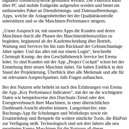
digitalen Assistenzsysteme gebündelt werden. Die Plattform kann
über PC und mobile Endgeräte aufgerufen werden und bietet ein
umfassendes Paket an Dienstleistungs- und Datenaufbereitungs-
Apps, welche die Anlagenbetreiber bei der Qualitätskontrolle
unterstützen und so die Maschinen-Performance steigern.
„Unser Anspruch ist, mit unseren Apps die Kunden und deren
Maschinen durch alle Phasen des Maschinenlebenszyklus zu
begleiten, beginnend ab der Kaufentscheidung über Betrieb,
Wartung und Services bis hin zum Rückkauf der Gebrauchtanlage
Jahre später. Und das alles mit nur einem Login“, beschreibt
Christoph Krump, der den Geschäftsbereich Service bei Erema
leitet. So sind Kunden mit der App „Project Cockpit“ schon bei der
Entstehung ihrer neuen Maschine dabei. Sie haben Einblick in den
Stand der Projektierung, Überblick über alle Merkmale und alle für
sie relevanten Ansprechpartner, falls Fragen auftauchen.
Bei den Nutzern sehr beliebt ist nach den Erfahrungen von Erema
die App „Key Performance Indicators“, mit der sie die wichtigsten
Daten wie beispielsweise den Durchsatz-Trend oder den
Energieverbrauch ihrer Maschinen, in einer übersichtlichen
Dashboard-Ansicht abrufen können. Langzeitarchiv, eine
Buchungs-App für Schulungen und Workshops sowie ein
Ersatzteilshop sind Beispiele für weitere nützliche Tools, die BluPort
zur Verfügung stellt. Technologisch sind seit drei Jahren alle neu
georderten Erema-Maschinen für die Nutzung all dieser