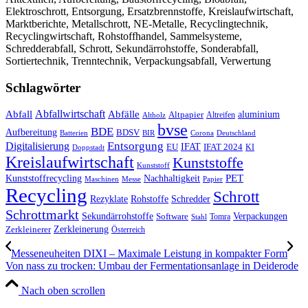
Elektroschrott, Entsorgung, Ersatzbrennstoffe, Kreislaufwirtschaft,
Marktberichte, Metallschrott, NE-Metalle, Recyclingtechnik,
Recyclingwirtschaft, Rohstoffhandel, Sammelsysteme,
Schredderabfall, Schrott, Sekundärrohstoffe, Sonderabfall,
Sortiertechnik, Trenntechnik, Verpackungsabfall, Verwertung
Schlagwörter
Abfall
Abfallwirtschaft
Abfälle
aluminium
Altpapier
Altholz
Altreifen
bvse
BDE
Aufbereitung
BDSV
Batterien
BIR
Corona
Deutschland
Entsorgung
Digitalisierung
IFAT
EU
IFAT 2024
KI
Doppstadt
Kreislaufwirtschaft
Kunststoffe
Kunststoff
Kunststoffrecycling
PET
Nachhaltigkeit
Maschinen
Messe
Papier
Recycling
Schrott
Rezyklate
Schredder
Rohstoffe
Schrottmarkt
Verpackungen
Sekundärrohstoffe
Software
Tomra
Stahl
Zerkleinerung
Zerkleinerer
Österreich
Messeneuheiten DIXI – Maximale Leistung in kompakter Form
Von nass zu trocken: Umbau der Fermentationsanlage in Deiderode
Nach oben scrollen