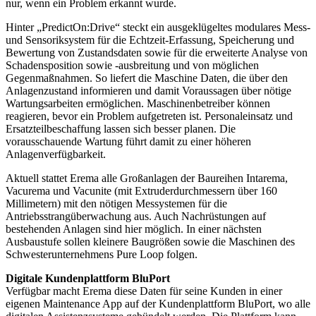
nur, wenn ein Problem erkannt wurde.
Hinter „PredictOn:Drive“ steckt ein ausgeklügeltes modulares Mess-
und Sensoriksystem für die Echtzeit-Erfassung, Speicherung und
Bewertung von Zustandsdaten sowie für die erweiterte Analyse von
Schadensposition sowie -ausbreitung und von möglichen
Gegenmaßnahmen. So liefert die Maschine Daten, die über den
Anlagenzustand informieren und damit Vor­aussagen über nötige
Wartungsarbeiten ermöglichen. Maschinenbetreiber können
reagieren, bevor ein Problem aufgetreten ist. Personaleinsatz und
Ersatzteilbeschaffung lassen sich besser planen. Die
vorausschauende Wartung führt damit zu einer höheren
Anlagenverfügbarkeit.
Aktuell stattet Erema alle Großanlagen der Baureihen Intarema,
Vacurema und Vacunite (mit Extruderdurchmessern über 160
Millimetern) mit den nötigen Messystemen für die
Antriebsstrangüberwachung aus. Auch Nachrüstungen auf
bestehenden Anlagen sind hier möglich. In einer nächsten
Ausbaustufe sollen kleinere Baugrößen sowie die Maschinen des
Schwesterunternehmens Pure Loop folgen.
Digitale Kundenplattform BluPort
Verfügbar macht Erema diese Daten für seine Kunden in einer
eigenen Maintenance App auf der Kundenplattform BluPort, wo alle