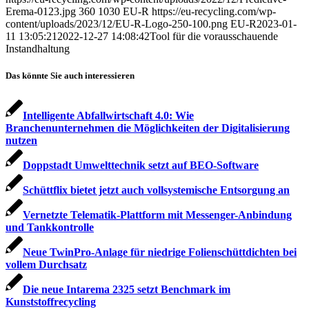
Erema-0123.jpg
360
1030
EU-R
https://eu-recycling.com/wp-
content/uploads/2023/12/EU-R-Logo-250-100.png
EU-R
2023-01-
11 13:05:21
2022-12-27 14:08:42
Tool für die vorausschauende
Instandhaltung
Das könnte Sie auch interessieren
Intelligente Abfallwirtschaft 4.0: Wie
Branchenunternehmen die Möglichkeiten der Digitalisierung
nutzen
Doppstadt Umwelttechnik setzt auf BEO-Software
Schüttflix bietet jetzt auch vollsystemische Entsorgung an
Vernetzte Telematik-Plattform mit Messenger-Anbindung
und Tankkontrolle
Neue TwinPro-Anlage für niedrige Folien­schüttdichten bei
vollem Durchsatz
Die neue Intarema 2325 setzt Benchmark im
Kunststoffrecycling