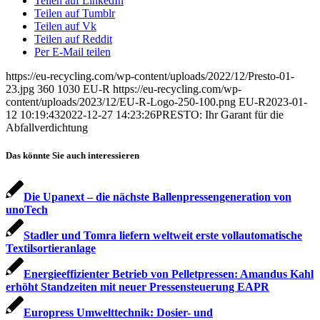
Teilen auf LinkedIn
Teilen auf Tumblr
Teilen auf Vk
Teilen auf Reddit
Per E-Mail teilen
https://eu-recycling.com/wp-content/uploads/2022/12/Presto-01-
23.jpg
360
1030
EU-R
https://eu-recycling.com/wp-
content/uploads/2023/12/EU-R-Logo-250-100.png
EU-R
2023-01-
12 10:19:43
2022-12-27 14:23:26
PRESTO: Ihr Garant für die
Abfallverdichtung
Das könnte Sie auch interessieren
Die Upanext – die nächste Ballenpressen­generation von
unoTech
Stadler und Tomra liefern weltweit erste vollautomatische
Textilsortieranlage
Energieeffizienter Betrieb von Pelletpressen: Amandus Kahl
erhöht Standzeiten mit neuer Pressensteuerung EAPR
Europress Umwelttechnik: Dosier- und