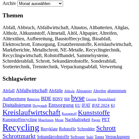
Archiv
Themen
Abfall, Abbruch, Abfallwirtschaft, Altautos, Altbatterien, Altglas,
Altholz, Altkunststoff, Altmetall, Altöl, Altpapier, Altreifen,
Alttextilien, Aufbereitung, Baustoffrecycling, Bioabfall,
Elektroschrott, Entsorgung, Ersatzbrennstoffe, Kreislaufwirtschaft,
Marktberichte, Metallschrott, NE-Metalle, Recyclingtechnik,
Recyclingwirtschaft, Rohstoffhandel, Sammelsysteme,
Schredderabfall, Schrott, Sekundärrohstoffe, Sonderabfall,
Sortiertechnik, Trenntechnik, Verpackungsabfall, Verwertung
Schlagwörter
Abfall
Abfallwirtschaft
Abfälle
aluminium
Altpapier
Altholz
Altreifen
bvse
BDE
Aufbereitung
BDSV
Batterien
BIR
Corona
Deutschland
Entsorgung
Digitalisierung
IFAT
EU
IFAT 2024
KI
Doppstadt
Kreislaufwirtschaft
Kunststoffe
Kunststoff
Kunststoffrecycling
PET
Nachhaltigkeit
Maschinen
Messe
Papier
Recycling
Schrott
Rezyklate
Schredder
Rohstoffe
Schrottmarkt
Verpackungen
Sekundärrohstoffe
Software
Tomra
Stahl