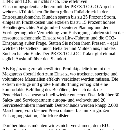
LINK und LOC in nichts nach. Die effektiven
Einsparungspotentiale liefern mit der PRES-TO-GO App ein
weiteres i-Tüpfelchen für ihren grünen Fußabdruck in der
Entsorgungsbranche. Kunden sparen bis zu 25 Prozent Strom,
einiges an Frachtkosten und erzielen bis zu 15 Prozent höhere
Behältergewichte. Aufgrund effizienterer Planung und der
Verringerung oder Vermeidung von Entsorgungsfahrten stehen der
ressourcenschonende Einsatz von Lkw-Fahrern und die CO2-
Einsparung außer Frage. Statten Sie neben ihren Pressen – egal
welchen Herstellers – auch Behälter und Mulden aus, und das
Suchen hat ein Ende. Der PRES-TO-LOC Traker gibt einmal
täglich Auskunft über den Standort.
Als Ergänzung zur altbewährten Produktpalette kommt der
Megapress überall dort zum Einsatz, wo trockene, sperrige und
voluminöse Materialien effektiv verdichtet werden müssen. Die
extrem niedrige und große Einfüllöffnung ermöglicht eine
komfortable Befüllung des Behälters, der sich dank des
Pendeldaches ebenso schnell wieder entleeren lässt. Mit über 30
Sales- und Servicepartnern europa- und weltweit und 20
Servicetechnikern innerhalb Deutschlands werden knapp 2.000
Maschinen, vom kleinen Presscontainer bis hin zur großen
Entsorgungsstation, jährlich realisiert.
Darüber hinaus möchten wir es nicht versäumen, dem EU-