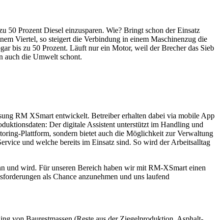
 zu 50 Prozent Diesel einzusparen. Wie? Bringt schon der Einsatz
inem Viertel, so steigert die Verbindung in einem Maschinenzug die
ar bis zu 50 Prozent. Läuft nur ein Motor, weil der Brecher das Sieb
rn auch die Umwelt schont.
ösung RM XSmart entwickelt. Betreiber erhalten dabei via mobile App
ktionsdaten: Der digitale Assistent unterstützt im Handling und
oring-Plattform, sondern bietet auch die Möglichkeit zur Verwaltung
rvice und welche bereits im Einsatz sind. So wird der Arbeitsalltag
 kann und wird. Für unseren Bereich haben wir mit RM-XSmart einen
Herausforderungen als Chance anzunehmen und uns laufend
ing von Baurestmassen (Reste aus der Ziegelproduktion, Asphalt-