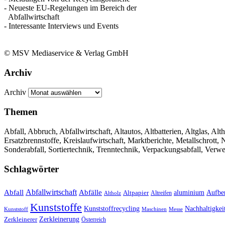
- Neueste EU-Regelungen im Bereich der
Abfallwirtschaft
- Interessante Interviews und Events
© MSV Mediaservice & Verlag GmbH
Archiv
Archiv
Themen
Abfall, Abbruch, Abfallwirtschaft, Altautos, Altbatterien, Altglas, Alth
Ersatzbrennstoffe, Kreislaufwirtschaft, Marktberichte, Metallschrott
Sonderabfall, Sortiertechnik, Trenntechnik, Verpackungsabfall, Verw
Schlagwörter
Abfall
Abfallwirtschaft
Abfälle
aluminium
Aufbe
Altpapier
Altholz
Altreifen
Kunststoffe
Kunststoffrecycling
Nachhaltigkei
Kunststoff
Maschinen
Messe
Zerkleinerung
Zerkleinerer
Österreich