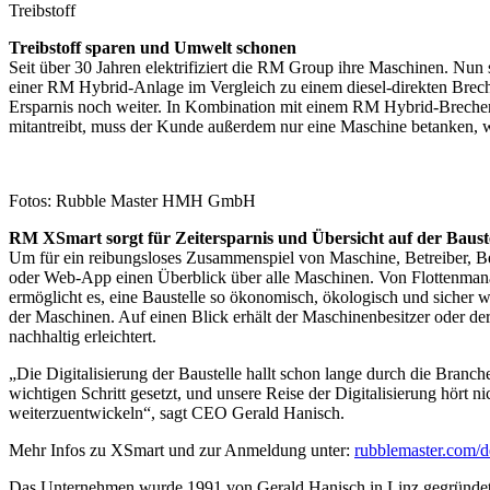
Treibstoff
Treibstoff sparen und Umwelt schonen
Seit über 30 Jahren elektrifiziert die RM Group ihre Maschinen. Nun 
einer RM Hybrid-Anlage im Vergleich zu einem diesel-direkten Breche
Ersparnis noch weiter. In Kombination mit einem RM Hybrid-Brecher, d
mitantreibt, muss der Kunde außerdem nur eine Maschine betanken, w
Fotos: Rubble Master HMH GmbH
RM XSmart sorgt für Zeitersparnis und Übersicht auf der Bauste
Um für ein reibungsloses Zusammenspiel von Maschine, Betreiber, Bes
oder Web-App einen Überblick über alle Maschinen. Von Flottenmana
ermöglicht es, eine Baustelle so ökonomisch, ökologisch und sicher 
der Maschinen. Auf einen Blick erhält der Maschinenbesitzer oder de
nachhaltig erleichtert.
„Die Digitalisierung der Baustelle hallt schon lange durch die Bran
wichtigen Schritt gesetzt, und unsere Reise der Digitalisierung hört
weiterzuentwickeln“, sagt CEO Gerald Hanisch.
Mehr Infos zu XSmart und zur Anmeldung unter:
rubblemaster.com/d
Das Unternehmen wurde 1991 von Gerald Hanisch in Linz gegründet. 1