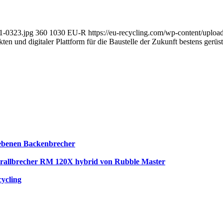
-1-0323.jpg
360
1030
EU-R
https://eu-recycling.com/wp-content/upl
en und digitaler Plattform für die Baustelle der Zukunft bestens gerüst
iebenen Backenbrecher
e Prallbrecher RM 120X hybrid von Rubble Master
cycling