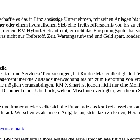
schaffte es das in Linz ansässige Unternehmen, mit seinen Anlagen bis
r oder einem hydraulischen Sieb eine Treibstoffersparnis von bis zu e
er ein RM Hybrid-Sieb antreibt, erreicht das Einsparungspotential sog
as nicht nur Treibstoff, Zeit, Wartungsaufwand und Geld spart, sonde
lle
itzer und Servicekräften zu sorgen, hat Rubble Master die digitale L
gement über die Zustandsüberwachung bis hin zum Reporting von Produ
wie möglich voranzubringen. RM XSmart ist jedoch nicht nur eine Monit
r Disponent einen Überblick, welche Maschinen verfügbar, welche im Se
che und immer wieder stellte sich die Frage, wie das konkret aussehen
 nicht auf. Wir sehen es als unsere Aufgabe an, stets dazu zu lernen, 
e/rm-xsmart/
992 präsentierte Rubble Master die erste Brechanlage für das Recycl