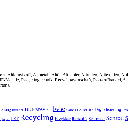
olz, Altkunststoff, Altmetall, Altöl, Altpapier, Altreifen, Alttextilien, 
, NE-Metalle, Recyclingtechnik, Recyclingwirtschaft, Rohstoffhandel, S
ertung
bvse
BDE
Digitalisierung
reitung
BDSV
Batterien
BIR
Dop
Corona
Deutschland
Recycling
Schrott
S
PET
Rezyklate
Schredder
t
Rohstoffe
Papier