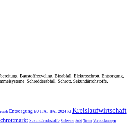
Aufbereitung, Baustoffrecycling, Bioabfall, Elektroschrott, Entsorgung,
ammelsysteme, Schredderabfall, Schrott, Sekundärrohstoffe,
Kreislaufwirtschaft
Entsorgung
IFAT
EU
IFAT 2024
KI
pstadt
chrottmarkt
Verpackungen
Sekundärrohstoffe
Software
Tomra
Stahl