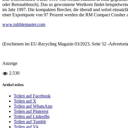
oder Betonabbruch). Das so gewonnene Wertkorn findet beispielwei
im Jahr 1997. Die kompakten Brecher, die überall und sofort einsatzf
einer Exportquote von 97 Prozent werden die RM Compact Crusher au
www.rubblemaster.com
(Erschienen im EU-Recycling Magazin 03/2023, Seite 52 -Advertor
Anzeige
2.530
Artikel teilen
Teilen auf Facebook
Teilen auf X
Teilen auf WhatsApp
Teilen auf Pinterest
Teilen auf LinkedIn
Teilen auf Tumblr
Teilen auf Vk