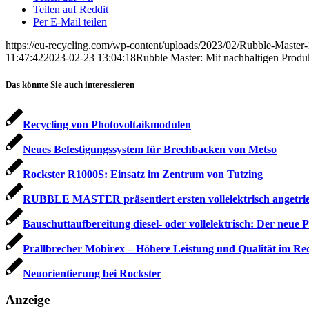
Teilen auf Reddit
Per E-Mail teilen
https://eu-recycling.com/wp-content/uploads/2023/02/Rubble-Master
11:47:42
2023-02-23 13:04:18
Rubble Master: Mit nachhaltigen Produkt
Das könnte Sie auch interessieren
Recycling von Photovoltaikmodulen
Neues Befestigungssystem für Brechbacken von Metso
Rockster R1000S: Einsatz im Zentrum von Tutzing
RUBBLE MASTER präsentiert ersten vollelektrisch angetr
Bauschuttaufbereitung diesel- oder vollelektrisch: Der neu
Prallbrecher Mobirex – Höhere Leistung und Qualität im Re
Neuorientierung bei Rockster
Anzeige