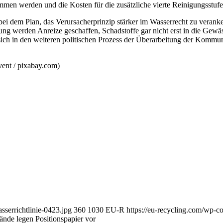
ommen werden und die Kosten für die zusätzliche vierte Reinigungsstu
bei dem Plan, das Verursacherprinzip stärker im Wasserrecht zu veranke
g werden Anreize geschaffen, Schadstoffe gar nicht erst in die Gewäss
ich in den weiteren politischen Prozess der Überarbeitung der Kommuna
ent / pixabay.com)
serrichtlinie-0423.jpg
360
1030
EU-R
https://eu-recycling.com/wp-
nde legen Positionspapier vor