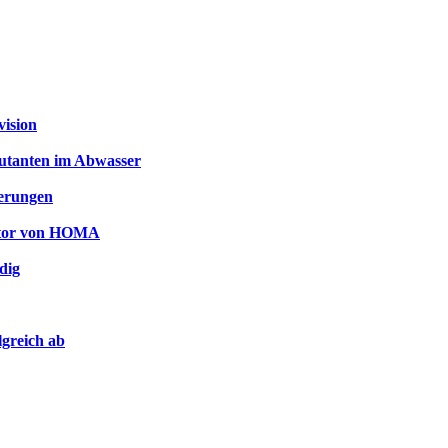
vision
utanten im Abwasser
serungen
ator von HOMA
dig
lgreich ab