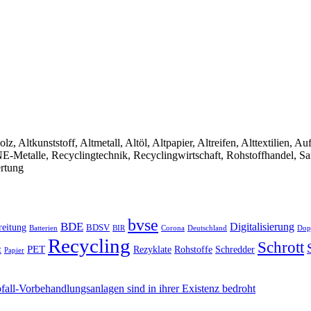
olz, Altkunststoff, Altmetall, Altöl, Altpapier, Altreifen, Alttextilien, 
, NE-Metalle, Recyclingtechnik, Recyclingwirtschaft, Rohstoffhandel, S
ertung
bvse
BDE
Digitalisierung
reitung
BDSV
Batterien
BIR
Dop
Corona
Deutschland
Recycling
Schrott
PET
Rezyklate
Schredder
t
Rohstoffe
Papier
all-Vorbehandlungsanlagen sind in ihrer Existenz bedroht