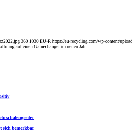
Dez2022.jpg
360
1030
EU-R
https://eu-recycling.com/wp-content/upl
offnung auf einen Gamechanger im neuen Jahr
sitiv
ehrschalengreifer
t sich bemerkbar