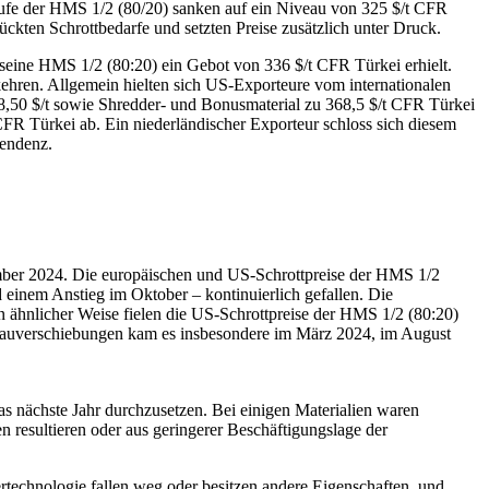
ufe der HMS 1/2 (80/20) sanken auf ein Niveau von 325 $/t CFR
ckten Schrottbedarfe und setzten Preise zusätzlich unter Druck.
r seine HMS 1/2 (80:20) ein Gebot von 336 $/t CFR Türkei erhielt.
ehren. Allgemein hielten sich US-Exporteure vom internationalen
48,50 $/t sowie Shredder- und Bonusmaterial zu 368,5 $/t CFR Türkei
CFR Türkei ab. Ein niederländischer Exporteur schloss sich diesem
Tendenz.
ember 2024. Die europäischen und US-Schrottpreise der HMS 1/2
inem Anstieg im Oktober – kontinuierlich gefallen. Die
 ähnlicher Weise fielen die US-Schrottpreise der HMS 1/2 (80:20)
veauverschiebungen kam es insbesondere im März 2024, im August
s nächste Jahr durchzusetzen. Bei einigen Materialien waren
n resultieren oder aus geringerer Beschäftigungslage der
rtechnologie fallen weg oder besitzen andere Eigenschaften, und