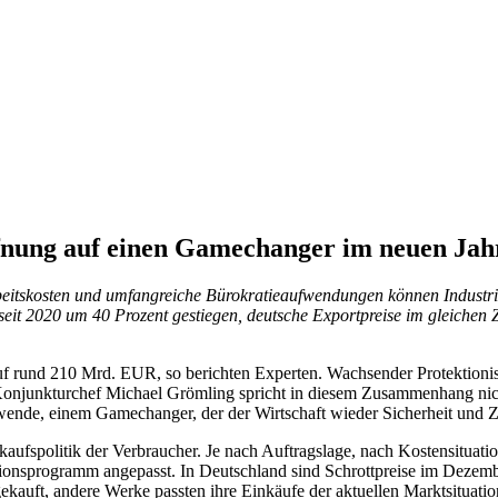
fnung auf einen Gamechanger im neuen Jah
rbeitskosten und umfangreiche Bürokratieaufwendungen können Indust
 seit 2020 um 40 Prozent gestiegen, deutsche Exportpreise im gleiche
 auf rund 210 Mrd. EUR, so berichten Experten. Wachsender Protektioni
-Konjunkturchef Michael Grömling spricht in diesem Zusammenhang nic
wende, einem Gamechanger, der der Wirtschaft wieder Sicherheit und Zu
nkaufspolitik der Verbraucher. Je nach Auftragslage, nach Kostensituat
onsprogramm angepasst. In Deutschland sind Schrottpreise im Dezembe
auft, andere Werke passten ihre Einkäufe der aktuellen Marktsituatio