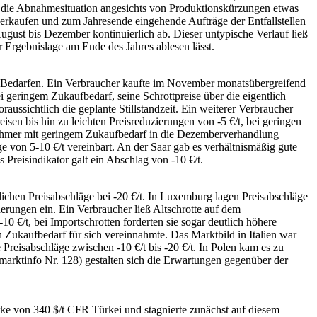
en die Abnahmesituation angesichts von Produktionskürzungen etwas
erkaufen und zum Jahresende eingehende Aufträge der Entfallstellen
August bis Dezember kontinuierlich ab. Dieser untypische Verlauf ließ
 Ergebnislage am Ende des Jahres ablesen lässt.
en Bedarfen. Ein Verbraucher kaufte im November monatsübergreifend
i geringem Zukaufbedarf, seine Schrottpreise über die eigentlich
ussichtlich die geplante Stillstandzeit. Ein weiterer Verbraucher
sen bis hin zu leichten Preisreduzierungen von -5 €/t, bei geringen
nehmer mit geringem Zukaufbedarf in die Dezemberverhandlung
 von 5-10 €/t vereinbart. An der Saar gab es verhältnismäßig gute
reisindikator galt ein Abschlag von -10 €/t.
lichen Preisabschläge bei -20 €/t. In Luxemburg lagen Preisabschläge
derungen ein. Ein Verbraucher ließ Altschrotte auf dem
10 €/t, bei Importschrotten forderten sie sogar deutlich höhere
 Zukaufbedarf für sich vereinnahmte. Das Marktbild in Italien war
 Preisabschläge zwischen -10 €/t bis -20 €/t. In Polen kam es zu
marktinfo Nr. 128) gestalten sich die Erwartungen gegenüber der
ke von 340 $/t CFR Türkei und stagnierte zunächst auf diesem