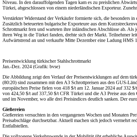
Niveau. In den darauffolgenden Tagen kam es zu preislichen Abwärt
Türkei, abgeschlossen von einem niederländischen Exporteur. Zunehme
Verstärkter Widerstand der Verkäufer formierte sich, die besonders i
Zusätzlich beteuerten bulgarische Exporteure aus dem Kurzstreckenv
Schrottmarkt fern und warteten ihre inländischen Abschlüsse ab. Als
ihren Weg in die Türkei fanden, drehte sich der Markt. Teilnehmer le
Aufwärtstrend an und verkaufte Mitte Dezember eine Ladung HMS 1/2
Preisentwicklung türkischer Stahlschrottmarkt
Jan.-Dez. 2024 (Grafik: bvse)
Die Abbildung zeigt den Verlauf der Preisentwicklungen auf dem tü
(80:20) sind zusammen mit den A3 Schrottpreisen aus den GUS-Lände
europäischen Preise fielen von 418 $/t am 12. Januar 2024 auf 332 
von 424,50 $/t auf 337,50 $/t CFR Türkei und die A3 Preise aus de
und im November, wo alle drei Preisindices deutlich sanken. Der europ
Gießereien
Gießereien versuchten in den vergangenen Wochen und Monaten Preisa
Preisabschläge durchsetzbar. Aktuell machen sich jedoch vermehrt red
Entfallstellen.
Die vollzogene Verkehrswende in der Mobilität übt erhebliche Auswir