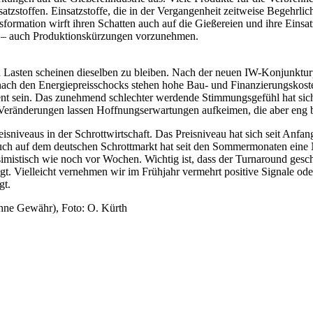
tzstoffen. Einsatzstoffe, die in der Vergangenheit zeitweise Begehrlic
ormation wirft ihren Schatten auch auf die Gießereien und ihre Einsatz
n – auch Produktionskürzungen vorzunehmen.
 und Lasten scheinen dieselben zu bleiben. Nach der neuen IW-Konjunk
e nach den Energiepreisschocks stehen hohe Bau- und Finanzierungsko
nt sein. Das zunehmend schlechter werdende Stimmungsgefühl hat sich m
ränderungen lassen Hoffnungserwartungen aufkeimen, die aber eng begl
niveaus in der Schrottwirtschaft. Das Preisniveau hat sich seit Anfang
Auch auf dem deutschen Schrottmarkt hat seit den Sommermonaten eine 
imistisch wie noch vor Wochen. Wichtig ist, dass der Turnaround gesch
tigt. Vielleicht vernehmen wir im Frühjahr vermehrt positive Signale o
gt.
hne Gewähr), Foto: O. Kürth