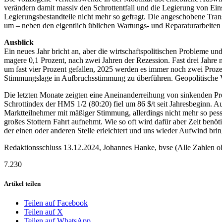
verändern damit massiv den Schrottentfall und die Legierung von Einsa
Legierungsbestandteile nicht mehr so gefragt. Die angeschobene Transf
um – neben den eigentlich üblichen Wartungs- und Reparaturarbeite
Ausblick
Ein neues Jahr bricht an, aber die wirtschaftspolitischen Probleme
magere 0,1 Prozent, nach zwei Jahren der Rezession. Fast drei Jahr
um fast vier Prozent gefallen, 2025 werden es immer noch zwei Proze
Stimmungslage in Aufbruchsstimmung zu überführen. Geopolitische Ve
Die letzten Monate zeigten eine Aneinanderreihung von sinkenden Preis
Schrottindex der HMS 1/2 (80:20) fiel um 86 $/t seit Jahresbeginn. 
Marktteilnehmer mit mäßiger Stimmung, allerdings nicht mehr so pess
großes Stottern Fahrt aufnehmt. Wie so oft wird dafür aber Zeit benö
der einen oder anderen Stelle erleichtert und uns wieder Aufwind brin
Redaktionsschluss 13.12.2024, Johannes Hanke, bvse (Alle Zahlen o
7.230
Artikel teilen
Teilen auf Facebook
Teilen auf X
Teilen auf WhatsApp