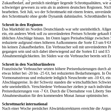
Zukaufbedarf, auf preislich niedriger liegende Schrottqualitäten, 
schwieriger gewesen zu sein als in anderen deutschen Regionen. Nich
bearbeiten. Seit Juli, wo der Schrottmarkt mit einem festen, unveränd
den Schrottmarkt ohne große Dynamik dahinlaufen. Schrotthändler hab
Schrott in den Regionen
Das Marktbild im Norden Deutschlands war sehr uneinheitlich. Allge
ein, ein anderes Werk soll zu unveränderten Preisen Schrotte gekauft 
üblichen Abschläge hinaus. Im Osten lagen Preisabschläge zwischen 5-
reduzierte aufgrund eines höheren Aufkommens die Sorte E3 um 9 €/t, 
bis keinen Zukaufbedarfen. Ein Verbraucher soll mit unveränderten
gegangen sein und sich dabei überwiegend auf die Sorten E1 und E5 b
Abnahmemöglichkeiten. Im Süden war ein Verbraucher bereits seit En
Schrott in den Nachbarländern
Französische Verbraucher setzten höhere Preisreduzierungen durch als
etwas höher bei -20 bis -25 €/t, bei reduzierten Bedarfsmengen. In Ös
Vormonatsniveau und reduzierte lediglich Neuschrotte um -10 €/t, ein 
Abschlagspreise. In der Schweiz standen die wirtschaftlichen Schwie
sehr uneinheitlich. Verschiedene Verbraucher zielten je nach individu
Preisreduzierungen von -7 €/t. Durch die Übernahme von Liberty Stee
Abnahmesituation für den kommenden Monat Januar optimistischer.
Schrottmarkt international
Nach einer Woche preislicher Abwärtskorrekturen erreichte die Argu