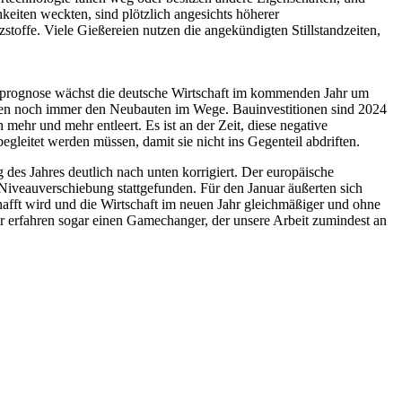
hkeiten weckten, sind plötzlich angesichts höherer
stoffe. Viele Gießereien nutzen die angekündigten Stillstandzeiten,
turprognose wächst die deutsche Wirtschaft im kommenden Jahr um
sten noch immer den Neubauten im Wege. Bauinvestitionen sind 2024
ehr und mehr entleert. Es ist an der Zeit, diese negative
eitet werden müssen, damit sie nicht ins Gegenteil abdriften.
 des Jahres deutlich nach unten korrigiert. Der europäische
Niveauverschiebung stattgefunden. Für den Januar äußerten sich
afft wird und die Wirtschaft im neuen Jahr gleichmäßiger und ohne
der erfahren sogar einen Gamechanger, der unsere Arbeit zumindest an