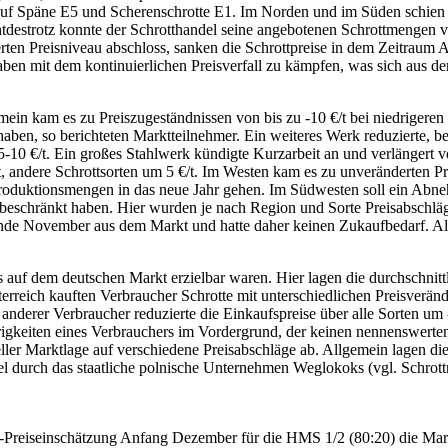
wie auf Späne E5 und Scherenschrotte E1. Im Norden und im Süden schi
tdestrotz konnte der Schrotthandel seine angebotenen Schrottmengen v
erten Preisniveau abschloss, sanken die Schrottpreise in dem Zeitraum 
en mit dem kontinuierlichen Preisverfall zu kämpfen, was sich aus der
mein kam es zu Preiszugeständnissen von bis zu -10 €/t bei niedriger
haben, so berichteten Marktteilnehmer. Ein weiteres Werk reduzierte, be
10 €/t. Ein großes Stahlwerk kündigte Kurzarbeit an und verlängert vora
andere Schrottsorten um 5 €/t. Im Westen kam es zu unveränderten Prei
 Produktionsmengen in das neue Jahr gehen. Im Südwesten soll ein Ab
eschränkt haben. Hier wurden je nach Region und Sorte Preisabschläge
de November aus dem Markt und hatte daher keinen Zukaufbedarf. Als P
 auf dem deutschen Markt erzielbar waren. Hier lagen die durchschnitt
terreich kauften Verbraucher Schrotte mit unterschiedlichen Preisverän
anderer Verbraucher reduzierte die Einkaufspreise über alle Sorten um -
rigkeiten eines Verbrauchers im Vordergrund, der keinen nennenswerten
eller Marktlage auf verschiedene Preisabschläge ab. Allgemein lagen die
l durch das staatliche polnische Unternehmen Weglokoks (vgl. Schrott
s-Preiseinschätzung Anfang Dezember für die HMS 1/2 (80:20) die Mar