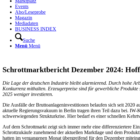
Marktplatz
Events
Abo/Leseprobe
Magazin
Mediadaten
BUSINESS INDEX
Suche
Menü
Menü
Schrottmarktbericht Dezember 2024: Hof
Die Lage der deutschen Industrie bleibt alarmierend. Durch hohe A
Konkurrenz mithalten. Erzeugerpreise sind für gewerbliche Produkte
2025 weniger investieren.
Die Ausfälle der Bruttoanlageninvestitionen belaufen sich seit 2020
aktuelle Regierungsvakuum in Berlin tragen ihren Teil dazu bei. IW
schwerwiegenden Strukturkrise. Hier bedarf es einer schnellen Kehrt
Auf dem Schrottmarkt zeigt sich immer mehr eine differenziertere Ei
Schrottzukäufe zunehmend der aktuellen Marktlage und dem Produkti
hatten im vergangenen Monat übergreifend für den Dezember miteingek