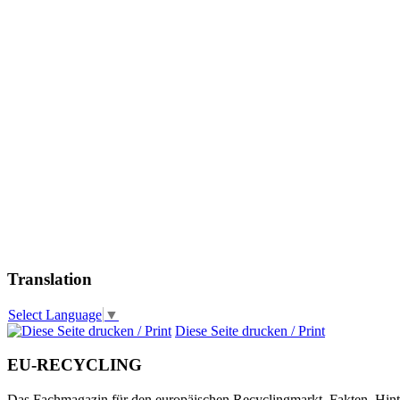
Translation
Select Language
▼
Diese Seite drucken / Print
EU-RECYCLING
Das Fachmagazin für den europäischen Recyclingmarkt. Fakten, Hin