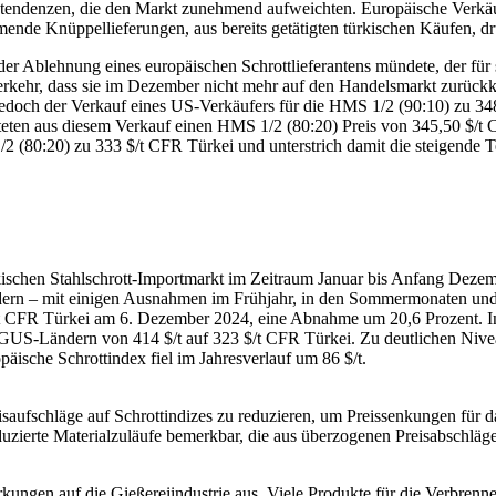
stendenzen, die den Markt zunehmend aufweichten. Europäische Verkä
nde Knüppellieferungen, aus bereits getätigten türkischen Käufen, drü
n der Ablehnung eines europäischen Schrottlieferantens mündete, der fü
erkehr, dass sie im Dezember nicht mehr auf den Handelsmarkt zurückk
 jedoch der Verkauf eines US-Verkäufers für die HMS 1/2 (90:10) zu 3
iteten aus diesem Verkauf einen HMS 1/2 (80:20) Preis von 345,50 $/t 
 (80:20) zu 333 $/t CFR Türkei und unterstrich damit die steigende 
rkischen Stahlschrott-Importmarkt im Zeitraum Januar bis Anfang Dez
rn – mit einigen Ausnahmen im Frühjahr, in den Sommermonaten und e
$/t CFR Türkei am 6. Dezember 2024, eine Abnahme um 20,6 Prozent. In
n GUS-Ländern von 414 $/t auf 323 $/t CFR Türkei. Zu deutlichen Ni
äische Schrottindex fiel im Jahresverlauf um 86 $/t.
ufschläge auf Schrottindizes zu reduzieren, um Preissenkungen für da
uzierte Materialzuläufe bemerkbar, die aus überzogenen Preisabschläge
kungen auf die Gießereiindustrie aus. Viele Produkte für die Verbrenne