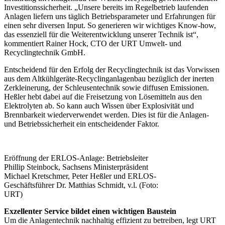
Investitionssicherheit. „Unsere bereits im Regelbetrieb laufenden
Anlagen liefern uns täglich Betriebsparameter und Erfahrungen für
einen sehr diversen Input. So generieren wir wichtiges Know-how,
das essenziell für die Weiterentwicklung unserer Technik ist“,
kommentiert Rainer Hock, CTO der URT Umwelt- und
Recyclingtechnik GmbH.
Entscheidend für den Erfolg der Recyclingtechnik ist das Vorwissen
aus dem Altkühlgeräte-Recyclinganlagenbau bezüglich der inerten
Zerkleinerung, der Schleusentechnik sowie diffusen Emissionen.
Heßler hebt dabei auf die Freisetzung von Lösemitteln aus den
Elektrolyten ab. So kann auch Wissen über Explosivität und
Brennbarkeit wiederverwendet werden. Dies ist für die Anlagen-
und Betriebssicherheit ein entscheidender Faktor.
Eröffnung der ERLOS-Anlage: Betriebs­leiter
Phillip Steinbock, Sachsens Minister­präsident
Michael Kretschmer, Peter Heßler und ERLOS-
Geschäftsführer Dr. Matthias Schmidt, v.l. (Foto:
URT)
Exzellenter Service bildet einen wichtigen Baustein
Um die Anlagentechnik nachhaltig effizient zu betreiben, legt URT