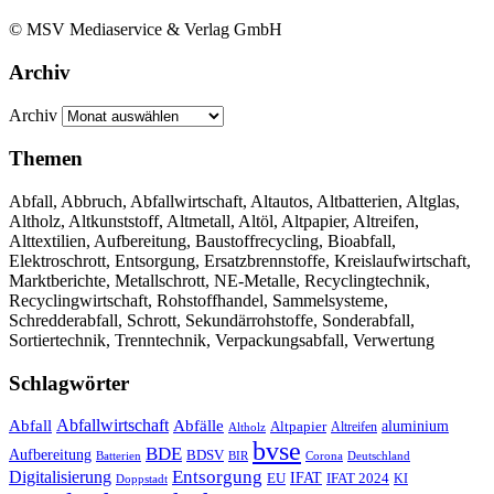
© MSV Mediaservice & Verlag GmbH
Archiv
Archiv
Themen
Abfall, Abbruch, Abfallwirtschaft, Altautos, Altbatterien, Altglas,
Altholz, Altkunststoff, Altmetall, Altöl, Altpapier, Altreifen,
Alttextilien, Aufbereitung, Baustoffrecycling, Bioabfall,
Elektroschrott, Entsorgung, Ersatzbrennstoffe, Kreislaufwirtschaft,
Marktberichte, Metallschrott, NE-Metalle, Recyclingtechnik,
Recyclingwirtschaft, Rohstoffhandel, Sammelsysteme,
Schredderabfall, Schrott, Sekundärrohstoffe, Sonderabfall,
Sortiertechnik, Trenntechnik, Verpackungsabfall, Verwertung
Schlagwörter
Abfall
Abfallwirtschaft
Abfälle
aluminium
Altpapier
Altholz
Altreifen
bvse
BDE
Aufbereitung
BDSV
Batterien
BIR
Corona
Deutschland
Entsorgung
Digitalisierung
IFAT
EU
IFAT 2024
KI
Doppstadt