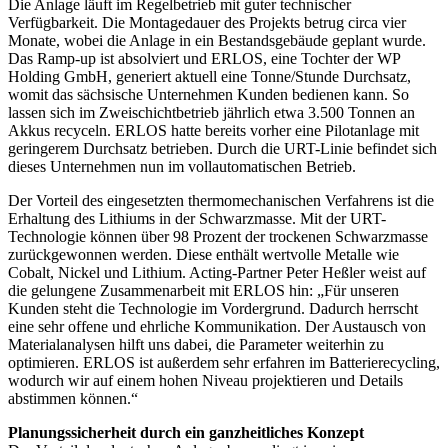
Die Anlage läuft im Regelbetrieb mit guter technischer
Verfügbarkeit. Die Montagedauer des Projekts betrug circa vier
Monate, wobei die Anlage in ein Bestandsgebäude geplant wurde.
Das Ramp-up ist absolviert und ERLOS, eine Tochter der WP
Holding GmbH, generiert aktuell eine Tonne/Stunde Durchsatz,
womit das sächsische Unternehmen Kunden bedienen kann. So
lassen sich im Zweischichtbetrieb jährlich etwa 3.500 Tonnen an
Akkus recyceln. ERLOS hatte bereits vorher eine Pilotanlage mit
geringerem Durchsatz betrieben. Durch die URT-Linie befindet sich
dieses Unternehmen nun im vollautomatischen Betrieb.
Der Vorteil des eingesetzten thermomechanischen Verfahrens ist die
Erhaltung des Lithiums in der Schwarzmasse. Mit der URT-
Technologie können über 98 Prozent der trockenen Schwarzmasse
zurückgewonnen werden. Diese enthält wertvolle Metalle wie
Cobalt, Nickel und Lithium. Acting-Partner Peter Heßler weist auf
die gelungene Zusammenarbeit mit ERLOS hin: „Für unseren
Kunden steht die Technologie im Vordergrund. Dadurch herrscht
eine sehr offene und ehrliche Kommunikation. Der Austausch von
Materialanalysen hilft uns dabei, die Parameter weiterhin zu
optimieren. ERLOS ist außerdem sehr erfahren im Batterie­recycling,
wodurch wir auf einem hohen Niveau projektieren und Details
abstimmen können.“
Planungssicherheit durch ein ganzheitliches Konzept