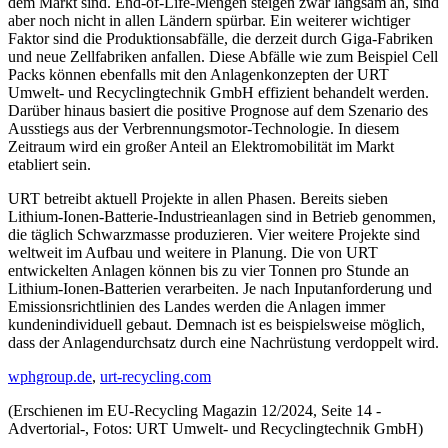
dem Markt sind. End-of-Life-Mengen steigen zwar langsam an, sind
aber noch nicht in allen Ländern spürbar. Ein weiterer wichtiger
Faktor sind die Produktionsabfälle, die derzeit durch Giga-Fabriken
und neue Zellfabriken anfallen. Diese Abfälle wie zum Beispiel Cell
Packs können ebenfalls mit den Anlagenkonzepten der URT
Umwelt- und Recyclingtechnik GmbH effizient behandelt werden.
Darüber hinaus basiert die positive Prognose auf dem Szenario des
Ausstiegs aus der Verbrennungsmotor-Technologie. In diesem
Zeitraum wird ein großer Anteil an Elektromobilität im Markt
etabliert sein.
URT betreibt aktuell Projekte in allen Phasen. Bereits sieben
Lithium-Ionen-Batterie-Industrieanlagen sind in Betrieb genommen,
die täglich Schwarzmasse produzieren. Vier weitere Projekte sind
weltweit im Aufbau und weitere in Planung. Die von URT
entwickelten Anlagen können bis zu vier Tonnen pro Stunde an
Lithium-Ionen-Batterien verarbeiten. Je nach Inputanforderung und
Emissionsrichtlinien des Landes werden die Anlagen immer
kundenindividuell gebaut. Demnach ist es beispielsweise möglich,
dass der Anlagendurchsatz durch eine Nachrüstung verdoppelt wird.
wphgroup.de
,
urt-recycling.com
(Erschienen im EU-Recycling Magazin 12/2024, Seite 14 -
Advertorial-, Fotos: URT Umwelt- und Recyclingtechnik GmbH)