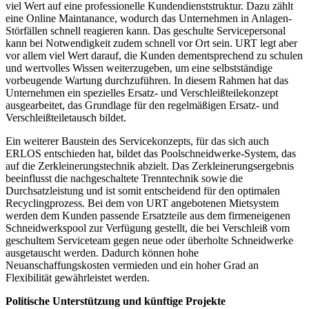
viel Wert auf eine professionelle Kundendienststruktur. Dazu zählt
eine Online Maintanance, wodurch das Unternehmen in Anlagen-
Störfällen schnell reagieren kann. Das geschulte Servicepersonal
kann bei Notwendigkeit zudem schnell vor Ort sein. URT legt aber
vor allem viel Wert darauf, die Kunden dementsprechend zu schulen
und wertvolles Wissen weiterzugeben, um eine selbstständige
vorbeugende Wartung durchzuführen. In diesem Rahmen hat das
Unternehmen ein spezielles Ersatz- und Verschleißteilekonzept
ausgearbeitet, das Grundlage für den regelmäßigen Ersatz- und
Verschleißteiletausch bildet.
Ein weiterer Baustein des Servicekonzepts, für das sich auch
ERLOS entschieden hat, bildet das Poolschneidwerke-System, das
auf die Zerkleinerungstechnik abzielt. Das Zerkleinerungsergebnis
beeinflusst die nachgeschaltete Trenntechnik sowie die
Durchsatzleistung und ist somit entscheidend für den optimalen
Recyclingprozess. Bei dem von URT angebotenen Mietsystem
werden dem Kunden passende Ersatzteile aus dem firmeneigenen
Schneidwerkspool zur Verfügung gestellt, die bei Verschleiß vom
geschultem Serviceteam gegen neue oder überholte Schneidwerke
ausgetauscht werden. Dadurch können hohe
Neuanschaffungskosten vermieden und ein hoher Grad an
Flexibilität gewährleistet werden.
Politische Unterstützung und künftige Projekte