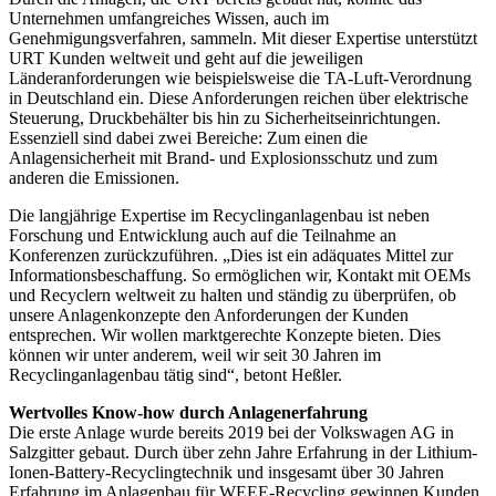
Unternehmen umfangreiches Wissen, auch im
Genehmigungsverfahren, sammeln. Mit dieser Expertise unterstützt
URT Kunden weltweit und geht auf die jeweiligen
Länderanforderungen wie beispielsweise die TA-Luft-Verordnung
in Deutschland ein. Diese Anforderungen reichen über elektrische
Steuerung, Druckbehälter bis hin zu Sicherheitseinrichtungen.
Essenziell sind dabei zwei Bereiche: Zum einen die
Anlagensicherheit mit Brand- und Explosionsschutz und zum
anderen die Emissionen.
Die langjährige Expertise im Recyclinganlagenbau ist neben
Forschung und Entwicklung auch auf die Teilnahme an
Konferenzen zurückzuführen. „Dies ist ein adäquates Mittel zur
Informationsbeschaffung. So ermöglichen wir, Kontakt mit OEMs
und Recyclern weltweit zu halten und ständig zu überprüfen, ob
unsere Anlagenkonzepte den Anforderungen der Kunden
entsprechen. Wir wollen marktgerechte Konzepte bieten. Dies
können wir unter anderem, weil wir seit 30 Jahren im
Recyclinganlagenbau tätig sind“, betont Heßler.
Wertvolles Know-how durch Anlagenerfahrung
Die erste Anlage wurde bereits 2019 bei der Volkswagen AG in
Salzgitter gebaut. Durch über zehn Jahre Erfahrung in der Lithium-
Ionen-Battery-Recyclingtechnik und insgesamt über 30 Jahren
Erfahrung im Anlagenbau für WEEE-Recycling gewinnen Kunden