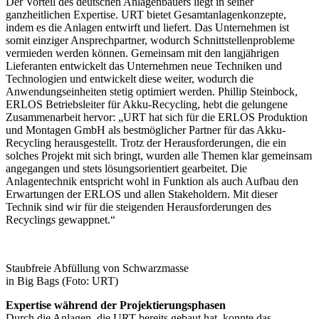
Der Vorteil des deutschen Anlagenbauers liegt in seiner
ganzheitlichen Expertise. URT bietet Gesamtanlagenkonzepte,
indem es die Anlagen entwirft und liefert. Das Unternehmen ist
somit einziger Ansprechpartner, wodurch Schnittstellenprobleme
vermieden werden können. Gemeinsam mit den langjährigen
Lieferanten entwickelt das Unternehmen neue Techniken und
Technologien und entwickelt diese weiter, wodurch die
Anwendungseinheiten stetig optimiert werden. Phillip Steinbock,
ERLOS Betriebsleiter für Akku-Recycling, hebt die gelungene
Zusammenarbeit hervor: „URT hat sich für die ERLOS Produktion
und Montagen GmbH als bestmöglicher Partner für das Akku-
Recycling herausgestellt. Trotz der Herausforderungen, die ein
solches Projekt mit sich bringt, wurden alle Themen klar gemeinsam
angegangen und stets lösungsorientiert gearbeitet. Die
Anlagentechnik entspricht wohl in Funktion als auch Aufbau den
Erwartungen der ERLOS und allen Stakeholdern. Mit dieser
Technik sind wir für die steigenden Herausforderungen des
Recyclings gewappnet.“
Staubfreie Abfüllung von Schwarzmasse
in Big Bags (Foto: URT)
Expertise während der Projektierungsphasen
Durch die Anlagen, die URT bereits gebaut hat, konnte das