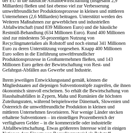
der EU in die häusliche Abfallbewirtschaftung (insgesamt 2,9
Milliarden) fließen und fast ebenso viel zur Verbesserung
umweltfreundlicher Produktionsprozesse in kleinen und mittleren
Unternehmen (2,6 Milliarden) beitragen. Unterstützt werden des
Weiteren Maßnahmen zur gewerblichen und industriellen
Abfallwirtschaft (rund 839 Millionen Euro) und die häusliche
Restmüll-Behandlung (634 Millionen Euro). Rund 400 Millionen
sind zur mindestens 50-prozentigen Nutzung von
Recyclingmaterialien als Rohstoff und noch einmal 341 Millionen
Euro zu deren Unterstützung vorgesehen. Knapp 400 Millionen
Euro sollen in die Einführung unweltfreundlicher
Produktionsprozesse in Großunternehmen fließen, und 143
Millionen Euro gelten der Bewirtschaftung von Rest- und
Gefahrgut-Abfällen aus Gewerbe und Industrie.
Ihrem jeweiligen Entwicklungsstand gemäß, können die
Mitgliedstaaten auf diejenigen Subventionstöpfe zugreifen, die ihnen
ökonomisch sinnvoll erscheinen. So erhält die Bewirtschaftung von
Haushaltsabfällen in Zypern, Malta und Rumänien die höchsten
Zuteilungsraten, während beispielsweise Dänemark, Slowenien und
Österreich die umweltfreundliche Produktion in kleinen und
mittleren Unternehmen favorisieren. Nur wenige Länder stecken
erhaltene Subventionen – im einstelligen Prozentbereich der
verfügbaren Gelder – in die kommerzielle oder industrielle
Abfallbewirtschaftung. Etwas größereres Interesse wird in einigen