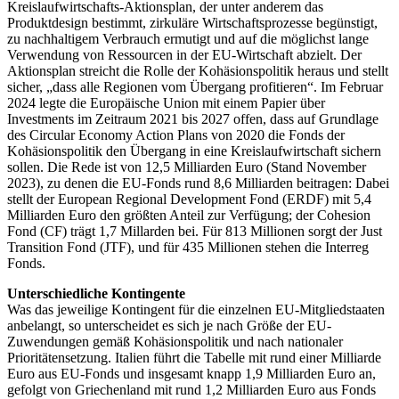
Kreislaufwirtschafts-Aktionsplan, der unter anderem das
Produktdesign bestimmt, zirkuläre Wirtschaftsprozesse begünstigt,
zu nachhaltigem Verbrauch ermutigt und auf die möglichst lange
Verwendung von Ressourcen in der EU-Wirtschaft abzielt. Der
Aktionsplan streicht die Rolle der Kohäsionspolitik heraus und stellt
sicher, „dass alle Regionen vom Übergang profitieren“. Im Februar
2024 legte die Europäische Union mit einem Papier über
Investments im Zeitraum 2021 bis 2027 offen, dass auf Grundlage
des Circular Economy Action Plans von 2020 die Fonds der
Kohäsionspolitik den Übergang in eine Kreislaufwirtschaft sichern
sollen. Die Rede ist von 12,5 Milliarden Euro (Stand November
2023), zu denen die EU-Fonds rund 8,6 Milliarden beitragen: Dabei
stellt der European Regional Development Fond (ERDF) mit 5,4
Milliarden Euro den größten Anteil zur Verfügung; der Cohesion
Fond (CF) trägt 1,7 Millarden bei. Für 813 Millionen sorgt der Just
Transition Fond (JTF), und für 435 Millionen stehen die Interreg
Fonds.
Unterschiedliche Kontingente
Was das jeweilige Kontingent für die einzelnen EU-Mitgliedstaaten
anbelangt, so unterscheidet es sich je nach Größe der EU-
Zuwendungen gemäß Kohäsionspolitik und nach nationaler
Prioritätensetzung. Italien führt die Tabelle mit rund einer Milliarde
Euro aus EU-Fonds und insgesamt knapp 1,9 Milliarden Euro an,
gefolgt von Griechenland mit rund 1,2 Milliarden Euro aus Fonds