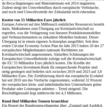
da Recyclingmengen und Materialeinsatz seit 2014 stagnieren.
Zudem steigt der Umwelteinfluss durch europäische Verbräuche,
und noch sind Umweltvorteile der Zirkularität nicht erkennbar.
Kosten von 55 Milliarden Euro jährlich
Europas Antwort auf den Mißbrauch natürlicher Ressourcen besteht
darin, Maßnahmen zum Übergang zur Kreislaufwirtschaft zu
ergreifen, was die Verlagerung von linearen Produktionsmodellen
und Verbrauchsmustern zu zirkulären Modellen bedeutet. Dieser
Übergang ist in einem eigenen Actionsplan ausgeführt. Seit dem
ersten Circular Economy Action Plan im Jahr 2015 haben 20 der 27
europäischen Mitgliedstaaten nationale Richtlinien zur
Kreislaufwirtschaft angenommen. Aktuellen Schätzungen der
Europäischen Umweltbehörde zufolge soll die Kreislaufwirtschaft
die EU 55 Milliarden Euro jährlich kosten. Die Kredite der
Europäischen Investment-Bank für entsprechende Projekte sind
stetig gestiegen und beliefen sich zwischen 2019 und 2023 auf 3,8
Milliarden Euro. Die Zertifizierung durch das europäische Ecolabel
hat seit 2010 um das Vierfache zugenommen, während 32 Prozent
der europäischen klein- und mittelständischen Unternehmen grüne
Produkte oder Leistungen anbieten – Trend steigend. Die
Beschäftigtenzahl liegt mittlerweile bei 4,3 Millionen.
Rund fünf Milliarden Tonnen brauchbar
Ein Report der Bundesumweltagentur über „Zustand und Ausblick