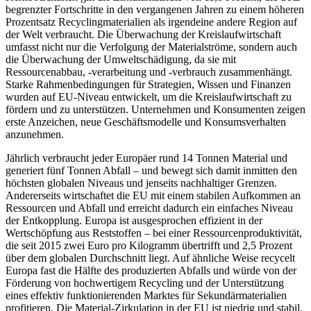
begrenzter Fortschritte in den vergangenen Jahren zu einem höheren
Prozentsatz Recyclingmaterialien als irgendeine andere Region auf
der Welt verbraucht. Die Überwachung der Kreislaufwirtschaft
umfasst nicht nur die Verfolgung der Materialströme, sondern auch
die Überwachung der Umweltschädigung, da sie mit
Ressourcenabbau, -verarbeitung und -verbrauch zusammenhängt.
Starke Rahmenbedingungen für Strategien, Wissen und Finanzen
wurden auf EU-Niveau entwickelt, um die Kreislaufwirtschaft zu
fördern und zu unterstützen. Unternehmen und Konsumenten zeigen
erste Anzeichen, neue Geschäftsmodelle und Konsumsverhalten
anzunehmen.
Jährlich verbraucht jeder Europäer rund 14 Tonnen Material und
generiert fünf Tonnen Abfall – und bewegt sich damit inmitten den
höchsten globalen Niveaus und jenseits nachhaltiger Grenzen.
Andererseits wirtschaftet die EU mit einem stabilen Aufkommen an
Ressourcen und Abfall und erreicht dadurch ein einfaches Niveau
der Entkopplung. Europa ist ausgesprochen effizient in der
Wertschöpfung aus Reststoffen – bei einer Ressourcenproduktivität,
die seit 2015 zwei Euro pro Kilogramm übertrifft und 2,5 Prozent
über dem globalen Durchschnitt liegt. Auf ähnliche Weise recycelt
Europa fast die Hälfte des produzierten Abfalls und würde von der
Förderung von hochwertigem Recycling und der Unterstützung
eines effektiv funktionierenden Marktes für Sekundärmaterialien
profitieren. Die Material-Zirkulation in der EU ist niedrig und stabil,