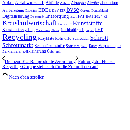
Abfall
Abfallwirtschaft
Abfälle
aluminium
Altpapier
Altholz
Altreifen
bvse
BDE
Aufbereitung
BDSV
Batterien
BIR
Corona
Deutschland
Entsorgung
Digitalisierung
IFAT
EU
IFAT 2024
KI
Doppstadt
Kreislaufwirtschaft
Kunststoffe
Kunststoff
Kunststoffrecycling
PET
Nachhaltigkeit
Maschinen
Messe
Papier
Recycling
Schrott
Rezyklate
Schredder
Rohstoffe
Schrottmarkt
Verpackungen
Sekundärrohstoffe
Software
Tomra
Stahl
Zerkleinerung
Zerkleinerer
Österreich
Die neue EU-BauprodukteVerordnung
Führung der Hensel
Recycling Gruppe stellt sich für die Zukunft neu auf
Nach oben scrollen