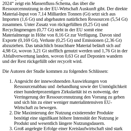
2024“ zeigt ein Massenfluss-Schema, das über die
Ressourcennutzung in der EU-Wirtschaft Auskunft gibt. Der direkte
Material-Input von 7,14 Milliarden Tonnen (Gt) setzt sich aus
Importen (1,6 Gt) und abgebauten natürlichen Ressourcen (5,54 Gt)
zusammen. Unter Zusatz von rückgefüllten (0,25 Gt) und
Recyclingmengen (0,77 Gt) steht in der EU somit eine
Materialmenge in Höhe von 8,16 Gt zur Verfügung. Davon sind
Exporte (0,169 Gt), Verluste (0,25 Gt) und Emissionen (2,36 Gt)
abzuziehen. Das tatsächlich brauchbare Material beläuft sich auf
4,98 Gt, wovon 3,21 Gt stofflich genutzt werden und 1,76 Gt in der
Abfallverwertung landen, wovon 0,63 Gt auf Deponien wandern
und der Rest rückgefüllt oder recycelt wird.
Die Autoren der Studie kommen zu folgenden Schlüssen:
Angesicht der innewohnenden Auswirkungen von
Ressourcenabbau und -behandlung sowie der Unmöglichkeit
einer hundertprozentigen Zirkularität ist es notwenig, der
Verringerung der Ressourcennutzung den Vorrang zu geben
und sich hin zu einer weniger materialintensiven EU-
Wirtschaft zu bewegen.
Die Maximierung der Nutzung existierender Produkte
benötigt eine signifikant höhere Intensität der Nutzung je
Produkt und wesentlich längere Nutzungsdauern.
Groß angelegte Erfolge einer Kreislaufwirtschaft sind stark